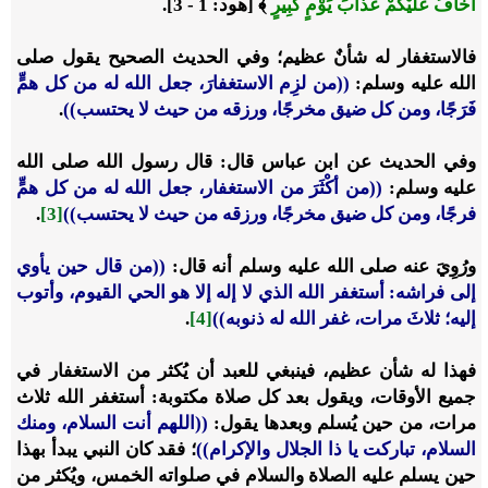
أَخَافُ عَلَيْكُمْ عَذَابَ يَوْمٍ كَبِيرٍ
﴾ [هود: 1 - 3].
فالاستغفار له شأنٌ عظيم؛ وفي الحديث الصحيح يقول صلى
الله عليه وسلم:
((من لزِم الاستغفارَ، جعل الله له من كل همٍّ
فَرَجًا، ومن كل ضيق مخرجًا، ورزقه من حيث لا يحتسب))
.
وفي الحديث عن ابن عباس قال: قال رسول الله صلى الله
عليه وسلم:
((من أكْثَرَ من الاستغفار، جعل الله له من كل همٍّ
فرجًا، ومن كل ضيق مخرجًا، ورزقه من حيث لا يحتسب))
[3]
.
ورُوِيَ عنه صلى الله عليه وسلم أنه قال:
((من قال حين يأوي
إلى فراشه: أستغفر الله الذي لا إله إلا هو الحي القيوم، وأتوب
إليه؛ ثلاثَ مرات، غفر الله له ذنوبه))
[4]
.
فهذا له شأن عظيم، فينبغي للعبد أن يُكثر من الاستغفار في
جميع الأوقات، ويقول بعد كل صلاة مكتوبة: أستغفر الله ثلاث
مرات، من حين يُسلم وبعدها يقول:
((اللهم أنت السلام، ومنك
السلام، تباركت يا ذا الجلال والإكرام))
؛ فقد كان النبي يبدأ بهذا
حين يسلم عليه الصلاة والسلام في صلواته الخمس، ويُكثر من