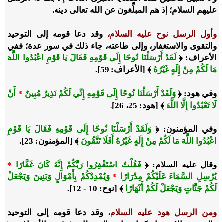
عليهم السلام؛ إذ هم المبلِّغون عن الله تعالى دينه.
وأول الرسل نوح عليه السلام،
وقد دعا قومه إلى التوحيد
والتقوى والاستغفار، وإلى طاعته، جاء ذلك في سور عدة؛ ففي
الأعراف: ﴿
لَقَدْ أَرْسَلْنَا نُوحًا إِلَى قَوْمِهِ فَقَالَ يَا قَوْمِ اعْبُدُوا اللَّهَ
مَا لَكُمْ مِنْ إِلَهٍ غَيْرُهُ
﴾ [الأعراف: 59].
وفي هود: ﴿
وَلَقَدْ أَرْسَلْنَا نُوحًا إِلَى قَوْمِهِ إِنِّي لَكُمْ نَذِيرٌ مُبِينٌ
*
أَنْ
لَا تَعْبُدُوا إِلَّا اللَّهَ
﴾ [هود: 25، 26].
وفي المؤمنون: ﴿
وَلَقَدْ أَرْسَلْنَا نُوحًا إِلَى قَوْمِهِ فَقَالَ يَا قَوْمِ
اعْبُدُوا اللَّهَ مَا لَكُمْ مِنْ إِلَهٍ غَيْرُهُ أَفَلَا تَتَّقُونَ
﴾ [المؤمنون: 23].
وقال عليه السلام: ﴿
فَقُلْتُ اسْتَغْفِرُوا رَبَّكُمْ إِنَّهُ كَانَ غَفَّارًا
*
يُرْسِلِ السَّمَاءَ عَلَيْكُمْ مِدْرَارًا
*
وَيُمْدِدْكُمْ بِأَمْوَالٍ وَبَنِينَ وَيَجْعَلْ
لَكُمْ جَنَّاتٍ وَيَجْعَلْ لَكُمْ أَنْهَارًا
﴾ [نوح: 10 - 12].
ومن الرسل هود عليه السلام،
وقد دعا قومه إلى التوحيد