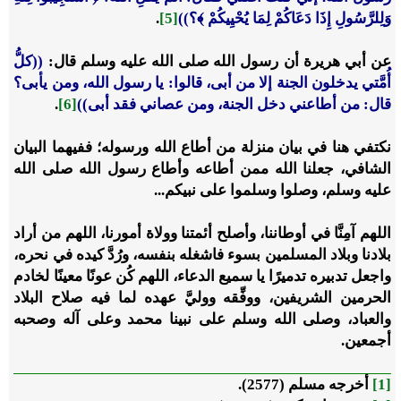
وَلِلرَّسُولِ إِذَا دَعَاكُمْ لِمَا يُحْيِيكُمْ ﴾؟))
[5]
.
عن أبي هريرة أن رسول الله صلى الله عليه وسلم قال:
((كلُّ
أُمَّتي يدخلون الجنة إلا من أبى، قالوا: يا رسول الله، ومن يأبى؟
قال: من أطاعني دخل الجنة، ومن عصاني فقد أبى))
[6]
.
نكتفي هنا في بيان منزلة من أطاع الله ورسوله؛ ففيهما البيان
الشافي، جعلنا الله ممن أطاعه وأطاع رسول الله صلى الله
عليه وسلم، وصلوا وسلموا على نبيكم...
اللهم آمِنَّا في أوطاننا، وأصلح أئمتنا وولاة أمورنا، اللهم من أراد
بلادنا وبلاد المسلمين بسوء فاشغله بنفسه، ورُدَّ كيده في نحره،
واجعل تدبيره تدميرًا يا سميع الدعاء، اللهم كُن عونًا معينًا لخادم
الحرمين الشريفين، ووفِّقه ووليَّ عهده لما فيه صلاح البلاد
والعباد، وصلى الله وسلم على نبينا محمد وعلى آله وصحبه
أجمعين.
[1]
أخرجه مسلم (2577).