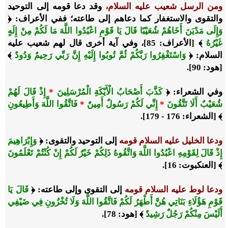
ومن الرسل شعيب عليه السلام،
وقد دعا قومه إلى التوحيد
والتقوى والاستغفار كما دعاهم إلى طاعته؛ ففي الأعراف: ﴿
وَإِلَى مَدْيَنَ أَخَاهُمْ شُعَيْبًا قَالَ يَا قَوْمِ اعْبُدُوا اللَّهَ مَا لَكُمْ مِنْ إِلَهٍ
غَيْرُهُ
﴾ [الأعراف: 85]، وفي آية أخرى قال لهم شعيب عليه
السلام: ﴿
وَاسْتَغْفِرُوا رَبَّكُمْ ثُمَّ تُوبُوا إِلَيْهِ إِنَّ رَبِّي رَحِيمٌ وَدُودٌ
﴾
[هود: 90].
وفي الشعراء: ﴿
كَذَّبَ أَصْحَابُ الْأَيْكَةِ الْمُرْسَلِينَ
*
إِذْ قَالَ لَهُمْ
شُعَيْبٌ أَلَا تَتَّقُونَ
*
إِنِّي لَكُمْ رَسُولٌ أَمِينٌ
*
فَاتَّقُوا اللَّهَ وَأَطِيعُونِ
﴾ [الشعراء: 176 - 179].
ودعا الخليل عليه السلام قومه
إلى التوحيد والتقوى: ﴿
وَإِبْرَاهِيمَ
إِذْ قَالَ لِقَوْمِهِ اعْبُدُوا اللَّهَ وَاتَّقُوهُ ذَلِكُمْ خَيْرٌ لَكُمْ إِنْ كُنْتُمْ تَعْلَمُونَ
﴾ [العنكبوت: 16].
ودعا لوط عليه السلام قومه
إلى التقوى وإلى طاعته: ﴿
قَالَ يَا
قَوْمِ هَؤُلَاءِ بَنَاتِي هُنَّ أَطْهَرُ لَكُمْ فَاتَّقُوا اللَّهَ وَلَا تُخْزُونِ فِي ضَيْفِي
أَلَيْسَ مِنْكُمْ رَجُلٌ رَشِيدٌ
﴾ [هود: 78].