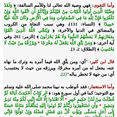
وأما التقوى
: فهي وصية الله تعالى لنا وللأمم السالفة: ﴿
وَلَقَدْ
وَصَّيْنَا الَّذِينَ أُوتُوا الْكِتَابَ مِنْ قَبْلِكُمْ وَإِيَّاكُمْ أَنِ اتَّقُوا اللَّهَ وَإِنْ
تَكْفُرُوا فَإِنَّ لِلَّهِ مَا فِي السَّمَاوَاتِ وَمَا فِي الْأَرْضِ وَكَانَ اللَّهُ غَنِيًّا
حَمِيدًا
﴾ [النساء: 131]، وهي سبب النجاة من الكروب
والمضائق في الدنيا والآخرة: ﴿
وَيُنَجِّي اللَّهُ الَّذِينَ اتَّقَوْا
بِمَفَازَتِهِمْ لَا يَمَسُّهُمُ السُّوءُ وَلَا هُمْ يَحْزَنُونَ
﴾ [الزمر: 61]، وفي
آية أخرى: ﴿
وَمَنْ يَتَّقِ اللَّهَ يَجْعَلْ لَهُ مَخْرَجًا
*
وَيَرْزُقْهُ مِنْ حَيْثُ لَا
يَحْتَسِبُ
﴾ [الطلاق: 2، 3].
قال ابن كثير
: "أي: ومن يتَّقِ الله فيما أمره به وترك ما نهاه
عنه، يجعل له من أمره مخرجًا، ويرزقه من حيث لا يحتسب؛
أي: من جهة لا تخطر بباله"
[2]
.
وأما الاستغفار
: فقد خُوطب به نبينا محمد صلى الله عليه وسلم
مع التوحيد؛ كما في أول سورة هود: ﴿
الر كِتَابٌ أُحْكِمَتْ آيَاتُهُ ثُمَّ
فُصِّلَتْ مِنْ لَدُنْ حَكِيمٍ خَبِيرٍ
*
أَلَّا تَعْبُدُوا إِلَّا اللَّهَ إِنَّنِي لَكُمْ مِنْهُ نَذِيرٌ
وَبَشِيرٌ
*
وَأَنِ اسْتَغْفِرُوا رَبَّكُمْ ثُمَّ تُوبُوا إِلَيْهِ يُمَتِّعْكُمْ مَتَاعًا حَسَنًا
إِلَى أَجَلٍ مُسَمًّى وَيُؤْتِ كُلَّ ذِي فَضْلٍ فَضْلَهُ وَإِنْ تَوَلَّوْا فَإِنِّي