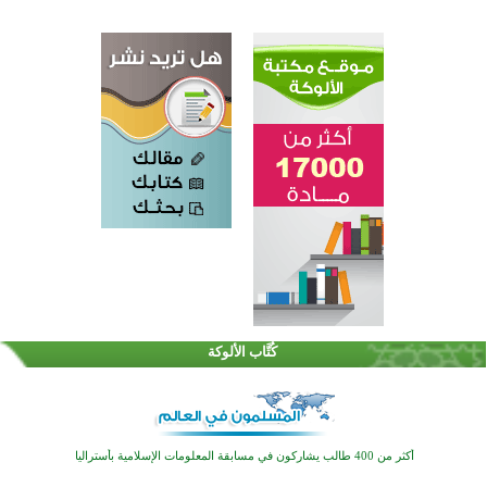
القرآن والتربية في صدارة البرامج الصيفية للمسلمين في بينزا وساراتوف وموردوفيا هذا العام
اختتام الدورة التاسعة لمسابقة حفظ وتلاوة القرآن الكريم في أزناكاييف
كُتَّاب الألوكة
أكثر من 100 شخص يتعرفون على الإسلام خلال يوم المسجد المفتوح في ميلفيل
اختتام منافسات قرآنية متميزة في بنغلاديش بمشاركة 3000 متسابق
أكثر من 400 طالب يشاركون في مسابقة المعلومات الإسلامية بأستراليا