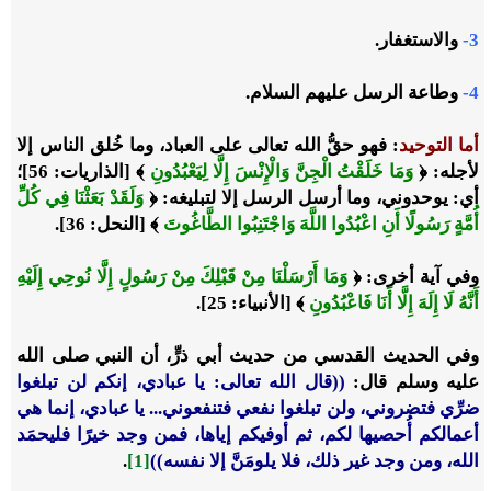
3-
والاستغفار.
4-
وطاعة الرسل عليهم السلام.
أما التوحيد
: فهو حقُّ الله تعالى على العباد، وما خُلق الناس إلا
لأجله: ﴿
وَمَا خَلَقْتُ الْجِنَّ وَالْإِنْسَ إِلَّا لِيَعْبُدُونِ
﴾ [الذاريات: 56]؛
أي: يوحدوني، وما أرسل الرسل إلا لتبليغه: ﴿
وَلَقَدْ بَعَثْنَا فِي كُلِّ
أُمَّةٍ رَسُولًا أَنِ اعْبُدُوا اللَّهَ وَاجْتَنِبُوا الطَّاغُوتَ
﴾ [النحل: 36].
وفي آية أخرى: ﴿
وَمَا أَرْسَلْنَا مِنْ قَبْلِكَ مِنْ رَسُولٍ إِلَّا نُوحِي إِلَيْهِ
أَنَّهُ لَا إِلَهَ إِلَّا أَنَا فَاعْبُدُونِ
﴾ [الأنبياء: 25].
وفي الحديث القدسي من حديث أبي ذرٍّ، أن النبي صلى الله
عليه وسلم قال:
((قال الله تعالى: يا عبادي، إنكم لن تبلغوا
ضرِّي فتضروني، ولن تبلغوا نفعي فتنفعوني... يا عبادي، إنما هي
أعمالكم أُحصيها لكم، ثم أوفيكم إياها، فمن وجد خيرًا فليحمَد
الله، ومن وجد غير ذلك، فلا يلومَنَّ إلا نفسه))
[1]
.