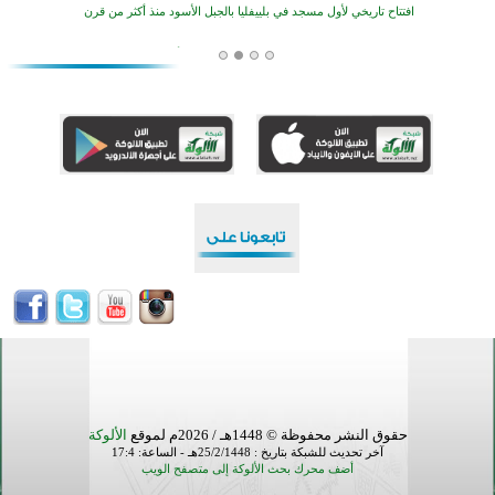
افتتاح تاريخي لأول مسجد في بلييفليا بالجبل الأسود منذ أكثر من قرن
منطقة ريبوفسي تحتفل بميلاد مسجد جديد في أجواء إيمانية مميزة
أكبر مشروع إسلامي في ريف أستراليا يفتتح أبوابه بعد سنوات من العمل والعطاء
القرآن والتربية في صدارة البرامج الصيفية للمسلمين في بينزا وساراتوف وموردوفيا هذا العام
اختتام الدورة التاسعة لمسابقة حفظ وتلاوة القرآن الكريم في أزناكاييف
أكثر من 100 شخص يتعرفون على الإسلام خلال يوم المسجد المفتوح في ميلفيل
اختتام منافسات قرآنية متميزة في بنغلاديش بمشاركة 3000 متسابق
حقوق النشر محفوظة © 1448هـ / 2026م لموقع
الألوكة
آخر تحديث للشبكة بتاريخ : 25/2/1448هـ - الساعة: 17:4
أضف محرك بحث الألوكة إلى متصفح الويب