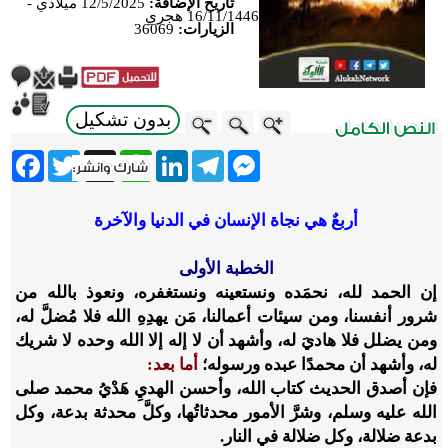
تاريخ الإضافة:
12/5/2025 ميلادي -
16/11/1446 هجري
الزيارات:
36069
بدون تشكيل
ebook
Twitter
WhatsApp
X
LinkedIn
Telegram
Messenger
أربعٌ هي نجاة الإنسان في الدنيا والآخرة
الخطبة الأولى
إن الحمد لله، نحمَده ونستعينه ونستغفره، ونعوذ بالله من
شرور أنفسنا، ومن سيئات أعمالنا، مَن يهدِهِ الله فلا مُضلَّ له،
ومن يضلل فلا هاديَ له، وأشهد أن لا إله إلا الله وحده لا شريك
له، وأشهد أن محمدًا عبده ورسوله؛
أما بعد:
فإن أصدق الحديث كتاب الله، وأحسن الهديِ هَدْيُ محمد صلى
الله عليه وسلم، وشرَّ الأمور محدثاتُها، وكلَّ محدثة بدعة، وكل
بدعة ضلالة، وكل ضلالة في النار.