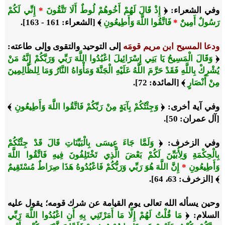
وفي الشعراء: ﴿
إِذْ قَالَ لَهُمْ أَخُوهُمْ لُوطٌ أَلَا تَتَّقُونَ
*
إِنِّي لَكُمْ
رَسُولٌ أَمِينٌ
*
فَاتَّقُوا اللَّهَ وَأَطِيعُونِ
﴾ [الشعراء: 161 - 163].
ودعا المسيح ابن مريم قومَه
إلى التوحيد والتقوى وإلى طاعته:
﴿
وَقَالَ الْمَسِيحُ يَا بَنِي إِسْرَائِيلَ اعْبُدُوا اللَّهَ رَبِّي وَرَبَّكُمْ إِنَّهُ مَنْ
يُشْرِكْ بِاللَّهِ فَقَدْ حَرَّمَ اللَّهُ عَلَيْهِ الْجَنَّةَ وَمَأْوَاهُ النَّارُ وَمَا لِلظَّالِمِينَ
مِنْ أَنْصَارٍ
﴾ [المائدة: 72].
وفي آية أخرى: ﴿
وَجِئْتُكُمْ بِآيَةٍ مِنْ رَبِّكُمْ فَاتَّقُوا اللَّهَ وَأَطِيعُونِ
﴾
[آل عمران: 50].
وفي الزخرف: ﴿
وَلَمَّا جَاءَ عِيسَى بِالْبَيِّنَاتِ قَالَ قَدْ جِئْتُكُمْ
بِالْحِكْمَةِ وَلِأُبَيِّنَ لَكُمْ بَعْضَ الَّذِي تَخْتَلِفُونَ فِيهِ فَاتَّقُوا اللَّهَ
وَأَطِيعُونِ
*
إِنَّ اللَّهَ هُوَ رَبِّي وَرَبُّكُمْ فَاعْبُدُوهُ هَذَا صِرَاطٌ مُسْتَقِيمٌ
﴾ [الزخرف: 63، 64].
وحين يسأله الله تعالى يوم القيامة عن شرك قومه؛ يقول عليه
السلام: ﴿
مَا قُلْتُ لَهُمْ إِلَّا مَا أَمَرْتَنِي بِهِ أَنِ اعْبُدُوا اللَّهَ رَبِّي