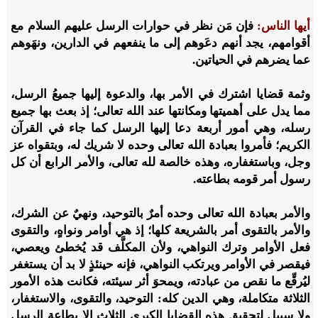
أيها الناس:
فإن مَن نظر في حوارات الرسل عليهم السلام مع
أقوامهم، يجد أنهم دعَوهم إلى ما ينفعهم في الدارين، ونهَوهم
عما يضرهم في الحياتين.
وثمة قضايا اشترك في الأمر بها، والدعوة إليها جميعُ الرسل،
مما يدل على أهميتها ومكانتها عند الله تعالى؛ إذ بعث بها جميع
رسله، وهي أمور أربعة دعا إليها الرسل كما جاء في القرآن
الكريم؛ فأمروا بعبادة الله تعالى وحده لا شريك له، وبتقواه عز
وجل، وباستغفاره، وهذه خالصة لله تعالى، والأمر الرابع أن كل
رسول أمر قومه بطاعته.
والأمر بعبادة الله تعالى وحده أمرٌ بالتوحيد، ونهيٌ عن الشرك،
والأمر بالتقوى أمر بالشريعة كلها؛ إذ هي أوامر ونواهٍ، والتقوى
فعل الأوامر وترك النواهي، ولأن المكلَّف قد يُخطئ ويعصي،
فيقصر في الأوامر ويرتكب النواهي، فإنه حينئذٍ لا بد أن يستغفر
ليُرقِّع ما نقص من عبادته، ويمحوَ أثر سيئته، فكانت هذه الأمور
الثلاثة متكاملة، وهي الدين كله: التوحيد، والتقوى، والاستغفار،
ولا سبيل لتحقيق هذه القضايا الكبرى الثلاث إلا بطاعة الرسل