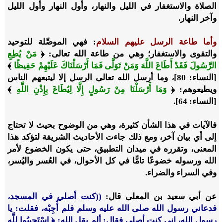
الصلاة والاستغفار في الليل والنهار، وأول النهار وأول الليل
وآخر النهار.
وأما طاعة الرسل عليهم السلام
: فهي الموصِّلة للتوحيد
والتقوى والاستغفار؛ وهي من طاعة الله تعالى: ﴿
مَنْ يُطِعِ
الرَّسُولَ فَقَدْ أَطَاعَ اللَّهَ وَمَنْ تَوَلَّى فَمَا أَرْسَلْنَاكَ عَلَيْهِمْ حَفِيظًا
﴾
[النساء: 80]، وما أرسل الله تعالى الرسل إلا ليتبعهم الناس
ويطيعوهم: ﴿
وَمَا أَرْسَلْنَا مِنْ رَسُولٍ إِلَّا لِيُطَاعَ بِإِذْنِ اللَّهِ
﴾
[النساء: 64].
فالآيات في هذا الشأن كثيرة، وهي من الوضوح بحيث لا تحتاج
إلى أي بيان آخر، ومع ذلك جاءت الأحاديث الشريفة لتؤكد هذا
المعنى، وتقرره في ميدان التطبيق، حتى يكون الخضوع لأمر
الله ورسوله خضوعًا تامًّا في كل الأحوال، في العُسر واليُسر،
وفي السراء والضراء.
عن أبي سعيد بن المعلى قال:
((كنت أصلي في المسجد،
فدعاني رسول الله صلى الله عليه وسلم فلم أُجِبْه، فقلت: يا
رسول الله، إني كنت أصلي فقال: ألم يقلِ الله: ﴿ اسْتَجِيبُوا لِلَّهِ