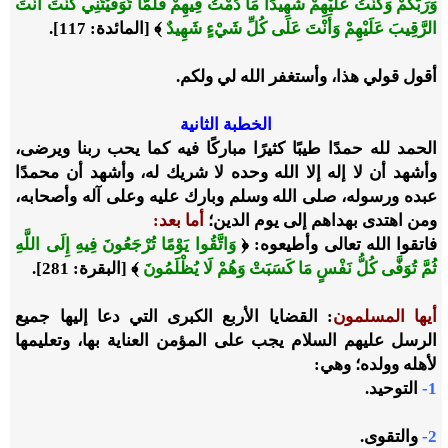
وَرَبَّكُمْ وَكُنْتُ عَلَيْهِمْ شَهِيدًا مَا دُمْتُ فِيهِمْ فَلَمَّا تَوَفَّيْتَنِي كُنْتَ أَنْتَ
الرَّقِيبَ عَلَيْهِمْ وَأَنْتَ عَلَى كُلِّ شَيْءٍ شَهِيدٌ
﴾ [المائدة: 117].
أقول قولي هذا، وأستغفر الله لي ولكم.
الخطبة الثانية
الحمد لله حمدًا طيبًا كثيرًا مباركًا فيه كما يحب ربنا ويرضى،
وأشهد أن لا إله إلا الله وحده لا شريك له، وأشهد أن محمدًا
عبده ورسوله، صلى الله وسلم وبارك عليه وعلى آله وأصحابه،
ومن اهتدى بهداهم إلى يوم الدين؛
أما بعد:
فاتقوا الله تعالى وأطيعوه: ﴿
وَاتَّقُوا يَوْمًا تُرْجَعُونَ فِيهِ إِلَى اللَّهِ
ثُمَّ تُوَفَّى كُلُّ نَفْسٍ مَا كَسَبَتْ وَهُمْ لَا يُظْلَمُونَ
﴾ [البقرة: 281].
أيها المسلمون
: القضايا الأربع الكبرى التي دعا إليها جميع
الرسل عليهم السلام يجب على المؤمن العناية بها، وتعليمها
لأهله وولده؛ وهي:
1-
ا
لتوحيد.
2-
و
التقوى.