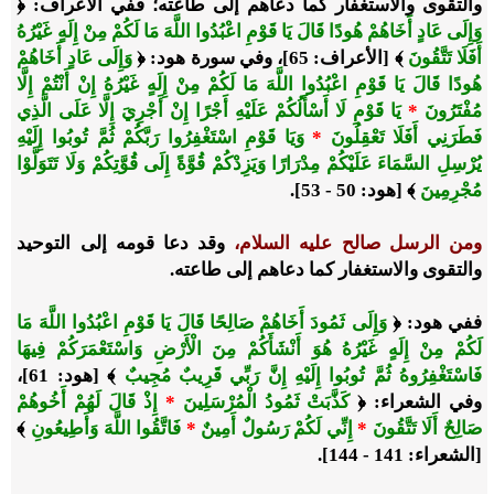
والتقوى والاستغفار كما دعاهم إلى طاعته؛ ففي الأعراف: ﴿
وَإِلَى عَادٍ أَخَاهُمْ هُودًا قَالَ يَا قَوْمِ اعْبُدُوا اللَّهَ مَا لَكُمْ مِنْ إِلَهٍ غَيْرُهُ
أَفَلَا تَتَّقُونَ
﴾ [الأعراف: 65]، وفي سورة هود: ﴿
وَإِلَى عَادٍ أَخَاهُمْ
هُودًا قَالَ يَا قَوْمِ اعْبُدُوا اللَّهَ مَا لَكُمْ مِنْ إِلَهٍ غَيْرُهُ إِنْ أَنْتُمْ إِلَّا
مُفْتَرُونَ
*
يَا قَوْمِ لَا أَسْأَلُكُمْ عَلَيْهِ أَجْرًا إِنْ أَجْرِيَ إِلَّا عَلَى الَّذِي
فَطَرَنِي أَفَلَا تَعْقِلُونَ
*
وَيَا قَوْمِ اسْتَغْفِرُوا رَبَّكُمْ ثُمَّ تُوبُوا إِلَيْهِ
يُرْسِلِ السَّمَاءَ عَلَيْكُمْ مِدْرَارًا وَيَزِدْكُمْ قُوَّةً إِلَى قُوَّتِكُمْ وَلَا تَتَوَلَّوْا
مُجْرِمِينَ
﴾ [هود: 50 - 53].
ومن الرسل صالح عليه السلام،
وقد دعا قومه إلى التوحيد
والتقوى والاستغفار كما دعاهم إلى طاعته.
ففي هود: ﴿
وَإِلَى ثَمُودَ أَخَاهُمْ صَالِحًا قَالَ يَا قَوْمِ اعْبُدُوا اللَّهَ مَا
لَكُمْ مِنْ إِلَهٍ غَيْرُهُ هُوَ أَنْشَأَكُمْ مِنَ الْأَرْضِ وَاسْتَعْمَرَكُمْ فِيهَا
فَاسْتَغْفِرُوهُ ثُمَّ تُوبُوا إِلَيْهِ إِنَّ رَبِّي قَرِيبٌ مُجِيبٌ
﴾ [هود: 61]،
وفي الشعراء: ﴿
كَذَّبَتْ ثَمُودُ الْمُرْسَلِينَ
*
إِذْ قَالَ لَهُمْ أَخُوهُمْ
صَالِحٌ أَلَا تَتَّقُونَ
*
إِنِّي لَكُمْ رَسُولٌ أَمِينٌ
*
فَاتَّقُوا اللَّهَ وَأَطِيعُونِ
﴾
[الشعراء: 141 - 144].