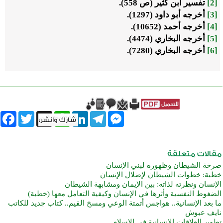
[2]
تفسير ابن كثير (ص 558).
[3]
أخرجه أبو داود (1297).
[4]
أخرجه أحمد (10652).
[5]
أخرجه البخاري (4474).
[6]
أخرجه البخاري (7280).
book
Twitter
WhatsApp
X
LinkedIn
Telegram
Messenger
صرخة الشيطان وظهوره لبني الإنسان
خطبة: خطوات الشيطان لإضلال الإنسان
الإنسان ونظرته لذاته: بين الإيمان ومشابهة الشيطان
الضغوط النفسية وأثرها في الإنسان وكيفية التعامل معها (خطبة)
ما بعد الإنسانية.. هواجس أتمتة الوعي ومسخ القيم.. كتاب جديد للكاتب
نايف عبوش
تطوير العلاقات الإنسانية في الإسلام