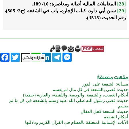
[28]
المعاملات المالية أصالة ومعاصرة: 10/ 189.
[29]
سنن أبي داود، كتاب الإجارة، باب في الشفعة (ج3/ 505)،
رقم الحديث (3515).
book
Twitter
WhatsApp
X
LinkedIn
Telegram
Messenger
مسألة: الشفعة على الفور
حديث: قضى بالشفعة في كل مال لم يقسم
أحكام الغصب، والشفعة، والوديعة، واللقطة، والعارية (خطبة)
حديث: قضى رسول الله صلى الله عليه وسلم بالشفعة في كل ما لم
يقسم
حديث: الشفعة كحل العقال
أحكام الشفعة
الآيات الإنسانية المتعلقة بالعظام في القرآن الكريم ودلالتها