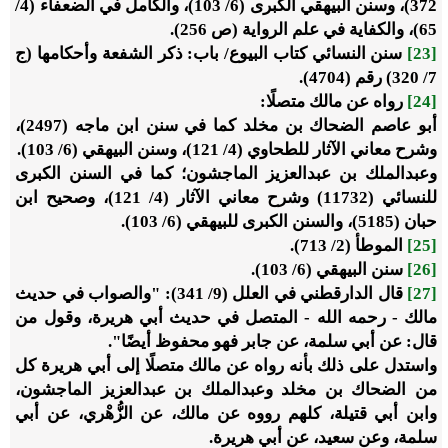
372)، وسنن البيهقي الكبرى (6/ 103)، والكامل في الضعفاء (4/
65)، والكفاية في علم الرواية (ص 256).
[23]
سنن النسائي كتاب البيوع/ باب: ذكر الشفعة وأحكامها (ج
7/ 320) رقم (4704).
[24]
رواه عن مالك متصلًا:
أبو عاصم الضحاك بن مخلد كما في سنن ابن ماجه (2497)،
وشرح معاني الآثار للطحاوي (4/ 121)، وسنن البيهقي (6/ 103).
وعبدالملك بن عبدالعزيز الماجشون؛ كما في السنن الكبرى
للنسائي (11732) وشرح معاني الآثار (4/ 121)، وصحيح ابن
حبان (5185)، والسنن الكبرى للبيهقي (6/ 103).
[25]
الموطأ (2/ 713).
[26]
سنن البيهقي (6/ 103).
[27]
قال الدارقطني في العلل (9/ 341): "والصواب في حديث
مالك - رحمه الله - المتصل في حديث أبي هريرة، وقول من
قال: عن أبي سلمة، عن جابر فهو محفوظ أيضًا".
واستدل على ذلك بأنه رواه عن مالك متصلًا إلى أبي هريرة كل
من الضحاك بن مخلد وعبدالملك بن عبدالعزيز الماجشون،
وابن أبي قتيلة، كلهم رووه عن مالك، عن الزُّهْري، عن أبي
سلمة، وعن سعيد، عن أبي هريرة.