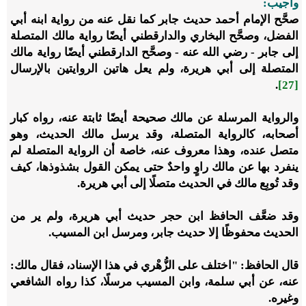
وأجيب:
صحَّح الإمام أحمد حديث جابر كما نقل عنه من رواية ابنه أبي
الفضل، وصحَّح البخاري والدارقطني أيضًا رواية مالك المتصلة
إلى جابر - رضي الله عنه - وصحَّح الدارقطني أيضًا رواية مالك
المتصلة إلى أبي هريرة، ولم يعل هاتين الروايتين بالإرسال
.
[27]
والرواية المرسلة عن مالك صحيحة أيضًا ثابتة عنه، رواه كبار
أصحابه، كالرواية المتصلة، وقد يرسل مالك الحديث، وهو
متصل عنده، وهذا معروف عنه، خاصة أن الرواية المتصلة لم
ينفرد بها عن مالك راوٍ واحدٌ حتى يمكن القول بشذوذها، كيف
وقد تُوبِع مالك في الحديث متصلًا إلى أبي هريرة.
وقد ضعَّف الحافظ ابن حجر حديث أبي هريرة، ولم ير من
الحديث محفوظًا إلا حديث جابر، ومرسل ابن المسيب.
قال الحافظ: "اختلف على الزُّهْري في هذا الإسناد، فقال مالك:
عنه، عن أبي سلمة، وابن المسيب مرسلًا، كذا رواه الشافعي
وغيره.