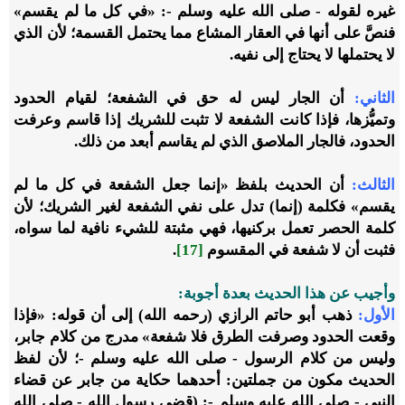
غيره لقوله - صلى الله عليه وسلم -: «في كل ما لم يقسم»
فنصَّ على أنها في العقار المشاع مما يحتمل القسمة؛ لأن الذي
لا يحتملها لا يحتاج إلى نفيه.
الثاني
:
أن الجار ليس له حق في الشفعة؛ لقيام الحدود
وتميُّزها، فإذا كانت الشفعة لا تثبت للشريك إذا قاسم وعرفت
الحدود، فالجار الملاصق الذي لم يقاسم أبعد من ذلك.
الثالث
:
أن الحديث بلفظ «إنما جعل الشفعة في كل ما لم
يقسم» فكلمة (إنما) تدل على نفي الشفعة لغير الشريك؛ لأن
كلمة الحصر تعمل بركنيها، فهي مثبتة للشيء نافية لما سواه،
فثبت أن لا شفعة في المقسوم
[17]
.
وأجيب عن هذا الحديث بعدة أجوبة:
الأول:
ذهب أبو حاتم الرازي (رحمه الله) إلى أن قوله: «فإذا
وقعت الحدود وصرفت الطرق فلا شفعة» مدرج من كلام جابر،
وليس من كلام الرسول - صلى الله عليه وسلم -؛ لأن لفظ
الحديث مكون من جملتين: أحدهما حكاية من جابر عن قضاء
النبي - صلى الله عليه وسلم -: (قضى رسول الله - صلى الله