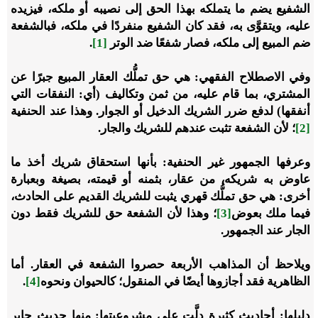
الشفيع يضم ما يتملكه بهذا الحق إلى نصيبه أو ملكه، فيزيده
عليه، ويتقوَّى به، فقد كان الشفيع منفردًا في ملكه، فبالشفعة
ضم المبيع إلى ملكه، فصار شفعًا ضد الوتر
[1]
.
وفي الاصطلاح الفقهي: هي حق تملُّك العقار المبيع جبرًا عن
المشتري، بما قام عليه، من ثمن وتكاليف (أي: النفقات التي
أنفقها) لدفع ضرر الشريك الدخيل أو الجوار. وهذا عند الحنفية
[2]
؛ لأن الشفعة تثبت عندهم للشريك والجار.
وعرفها الجمهور غير الحنفية: بأنها استحقاق شريك أخذ ما
عاوض به شريكه، من عقار، بثمنه أو قيمته، بصيغة وبعبارة
أخرى: هي حق تملُّك قهري يثبت للشريك القديم على الحادث،
فيما ملك بعوض
[3]
؛ وهذا لأن الشفعة حق للشريك فقط دون
الجار عند الجمهور.
ويلاحظ أن المذاهب الأربعة حصروا الشفعة في العقار. أما
الظاهرية فقد أجازوها أيضًا في المنقول؛ كالحيوان ونحوه
[4]
.
دليلها: أحاديث كثيرة دلَّت على مشروعيتها: منها حديث جابر