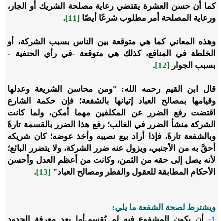
كما أن حسن العشرة يقتضي رعاية مصلحة الشريك أو الجار،
ورعاية المصلحة أمر مطلوب شرعًا أيضًا
[11]
.
وهذه المعاني كما هي متوقعة بين الناس بسبب الشركة، أو
الخلطة في المنافع، كذلك هي متوقعة -في رأي الحنفية -
بسبب الجوار
[12]
.
قال ابن القيم رحمه الله: "ومن محاسن الشريعة وعدلها
وقيامها بمصالح العباد إتيانها بالشفعة؛ فإن حكمة الشارع
اقتضت رفع الضرر عن المكلفين مهما أمكن، ولما كانت
الشركة منشأ الضرر في الغالب؛ رفع هذا الضرر بالقسمة تارةً
وبالشفعة تارةً، فإذا أراد بيع نصيبه وأخذ عوضه؛ كان شريكه
أحقَّ به من الأجنبي، ويزول عنه ضرر الشركة، ولا يتضرر البائع؛
لأنه يصل إلى حقه من الثمن، وكانت من أعظم العدل وأحسن
الأحكام المطابقة للعقول والفطر ومصالح العباد"
[13]
.
ويشترط لصحة الشفعة ما يلي:
1-
أن يكون المشفوع فيه لم يُقسم.أما بعد معرفة الحدود