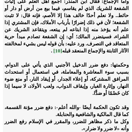
وأما الإجماع: فقال ابن المنذر: أجمع أهل العلم على إثبات
الشفعة للشريك الذي لم يقاسم، فيما بيع من أرض أو دار أو
حائط.. ولا نعلم أحدًا خالف هذا إلا الأصم، فإنه قال: لا تثبت
الشفعة؛ لأن في ذلك إضرارًا بأرباب الأملاك، فإن المشتري إذا
علم أنه يؤخذ منه إذا ابتاعه لم يبتعه، ويتقاعد الشريك عن
الشراء، فسيتضرر المالك؛ أي: إن الشفعة تصادم مبدأ حرية
المتعاقد في التصرف. ورد عليه: بأن قوله ليس بشيء لمخالفته
الآثار الثابتة والإجماع المنعقد قبله
[10]
.
وحكمتها: دفع ضرر الدخيل الأجنبي الذي يأتي على الدوام،
بسبب سوء المعاشرة والمعاملة، في استعمال أو استحداث
المرافق المشتركة، أو إعلاء الجدار، أو إيقاد النار، أو منع ضوء
النهار، وإثارة الغبار، وإيقاف الدواب، ولعب الأولاد، لا سيما إذا
كان خَصْمًا أو ضدًّا.
وقد تكون الحكمة أيضًا -والله أعلم-: دفع ضرر مؤنة القسمة،
كما قال المالكية والشافعية والحنابلة.
وكل ما ذكر مظاهر للضرر، والمقرر في الإسلام رفع الضرر
وأنه «لا ضرر ولا ضرار».