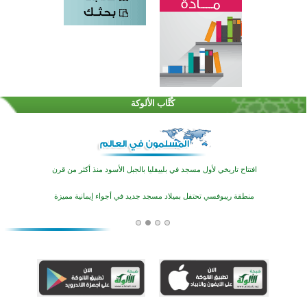
اختتام الدورة التاسعة لمسابقة حفظ وتلاوة القرآن الكريم في أزناكاييف
تيسليتش تختتم برنامجا تعليميا لتعزيز القيم وبناء الشخصية للشباب المسلمين
كُتَّاب الألوكة
اختتام منافسات قرآنية متميزة في بنغلاديش بمشاركة 3000 متسابق
أكثر من 400 طالب يشاركون في مسابقة المعلومات الإسلامية بأستراليا
افتتاح تاريخي لأول مسجد في بلييفليا بالجبل الأسود منذ أكثر من قرن
منطقة ريبوفسي تحتفل بميلاد مسجد جديد في أجواء إيمانية مميزة
أكبر مشروع إسلامي في ريف أستراليا يفتتح أبوابه بعد سنوات من العمل والعطاء
القرآن والتربية في صدارة البرامج الصيفية للمسلمين في بينزا وساراتوف وموردوفيا هذا العام
اختتام الدورة التاسعة لمسابقة حفظ وتلاوة القرآن الكريم في أزناكاييف
تيسليتش تختتم برنامجا تعليميا لتعزيز القيم وبناء الشخصية للشباب المسلمين