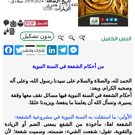
تاريخ الإضافة:
29/9/2024 ميلادي -
27/3/1446 هجري
الزيارات:
5530
بدون تشكيل
ebook
Twitter
WhatsApp
X
LinkedIn
Telegram
Messenger
من أحكام الشفعة في السنة النبوية
الحمد لله، والصلاة والسلام على سيدنا رسول الله، وعلى آله
وصحبه الكرام، وبعد:
أحكام الشفعة في السنة النبوية فيها مسائل نقف معها وقفة
يسيرة، ونسأل الله أن يعلمنا ما ينفعنا، ويزيدنا علمًا.
الأولى: ما استقلت به السنة النبوية في مشروعية الشفعة:
الشفعة لغةً: مأخوذة من الشفع بمعنى الضم أو الزيادة
والتقوية، تقول: شفعت الشيء: ضممته، وسميت شفعة؛ لأن