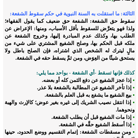
الثالثة: ما استقلت به السنة النبوية في حكم سقوط الشفعة:
سقوط حق الشفعة: الشفعة حق ضعيف كما يقول الفقهاء؛
ولذا فهو يتعرَّض للسقوط بأقل الأسباب، ومنها: الإعراض عن
الطلب بها، وكذلك عدم المبادرة إليها، وخروج الشفعة عن
ملكه قبل الحكم بها، وصلح الشفيع المشتري على شيء من
مالٍ ليترك له الشخص الذي اشتراه، فإن الصلح باطل ولا
يستحق شيئًا من العِوَض، ومن ثمَّ يسقط حقه في الشفعة.
كذلك فإنها تسقط -أي الشفعة - بواحد مما يلي:
•
إذا عجز الشفيع عن دفع الثمن كله أو بعضه.
•
إذا تأخر الشفيع عن المطالبة بالشفعة بلا عذر.
•
بيع الشفيع ما يشفع به قبل العلم بالشفعة.
•
إذا انتقل نصيب الشريك إلى غيره بغير عوض؛ كالإرث والهبة
ونحوهما.
•
إذا مات الشفيع قبل أن يطلب الشفعة.
•
إذا أسقط الشفيع حقَّه في الشفعة.
•
ومن مسقطات الشفعة: إتمام التقسيم ووضع الحدود، حينها