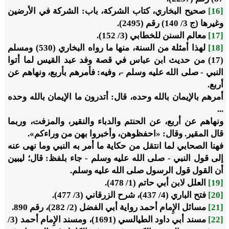
[16]
صحيح البخاري، كتاب الشركة، باب: الشركة في الأرضين
وغيرها (ج 3/ 140) رقم (2495).
[17]
معالم السنن للخطابي (3/ 152).
[18]
لهذا أمثلة من السنة، منها ما رواه البخاري (530) ومسلم
(17) من حديث ابن عباس في قصة وفد عبد القيس لما أتوا
النبي - صلى الله عليه وسلم -، وفيه: فأمرهم بأربع، ونهاهم عن
أربع.
أمرهم بالإيمان بالله وحده، قال: أتدرون ما الإيمان بالله وحده
...
ونهاهم عن أربع، عن الحنتم والدباء والنقير، والمزفت، وربما
قال المقير. وقال: «احفظوهن، وأخبروا بهن من وراءكم».
فهنا الصحابي لما انتقل من حكاية ما أمر به النبي وما نهى عنه
إلى قول النبي - صلى الله عليه وسلم - جاء بلفظ: قال؛ ليبين
أن القول قول الرسول صلى الله عليه وسلم.
[19]
العلل لابن أبي حاتم (1/ 478).
[20]
فتح الباري (4/ 437)، شرح الزرقاني (3/ 477).
[21]
مسائل الإِمام أحمد رواية أبي الفضل (2/ 282)، رقم 890.
[22]
مسند أبي داود الطيالسي (1691)، ومسند الإِمام أحمد (3/