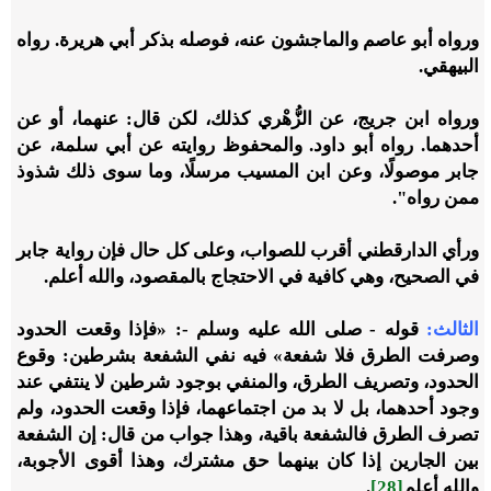
ورواه أبو عاصم والماجشون عنه، فوصله بذكر أبي هريرة. رواه
البيهقي.
ورواه ابن جريج، عن الزُّهْري كذلك، لكن قال: عنهما، أو عن
أحدهما. رواه أبو داود. والمحفوظ روايته عن أبي سلمة، عن
جابر موصولًا، وعن ابن المسيب مرسلًا، وما سوى ذلك شذوذ
ممن رواه".
ورأي الدارقطني أقرب للصواب، وعلى كل حال فإن رواية جابر
في الصحيح، وهي كافية في الاحتجاج بالمقصود، والله أعلم.
الثالث:
قوله - صلى الله عليه وسلم -: «فإذا وقعت الحدود
وصرفت الطرق فلا شفعة» فيه نفي الشفعة بشرطين: وقوع
الحدود، وتصريف الطرق، والمنفي بوجود شرطين لا ينتفي عند
وجود أحدهما، بل لا بد من اجتماعهما، فإذا وقعت الحدود، ولم
تصرف الطرق فالشفعة باقية، وهذا جواب من قال: إن الشفعة
بين الجارين إذا كان بينهما حق مشترك، وهذا أقوى الأجوبة،
والله أعلم
[28]
.