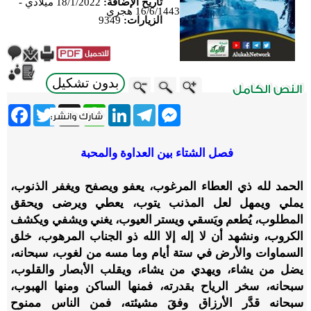
تاريخ الإضافة:
18/1/2022 ميلادي -
16/6/1443 هجري
الزيارات:
9349
بدون تشكيل
ebook
Twitter
WhatsApp
X
LinkedIn
Telegram
Messenger
فصل الشتاء بين العداوة والمحبة
الحمد لله ذي العطاء المرغوب، يعفو ويصفح ويغفر الذنوب،
يملي ويمهل لعل المذنب يتوب، يعطي ويرضى ويحقق
المطلوب، يُطعم ويَسقي ويستر العيوب، يغني ويشفي ويكشف
الكروب، ونشهد أن لا إله إلا الله ذو الجناب المرهوب، خلق
السماوات والأرض في ستة أيام وما مسه من لغوب، سبحانه،
يضل من يشاء، ويهدي من يشاء، ويقلب الأبصار والقلوب،
سبحانه، سخر الرياح بقدرته، فمنها الساكن ومنها الهبوب،
سبحانه قدَّر الأرزاق وفقَ مشيئته، فمن الناس ممنوح