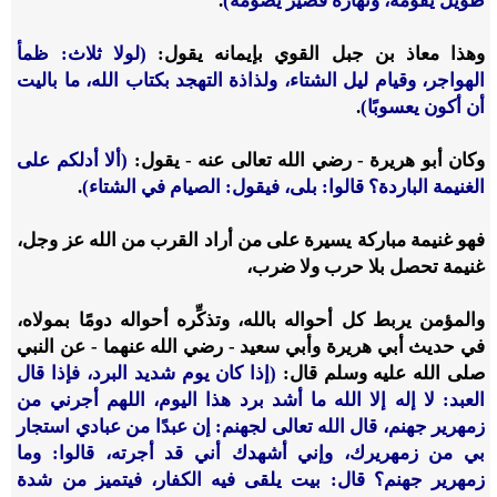
طويل يقومه، ونهاره قصير يصومه)
.
وهذا معاذ بن جبل القوي بإيمانه يقول:
(لولا ثلاث: ظمأ
الهواجر، وقيام ليل الشتاء، ولذاذة التهجد بكتاب الله، ما باليت
أن أكون يعسوبًا)
.
وكان أبو هريرة - رضي الله تعالى عنه - يقول:
(ألا أدلكم على
الغنيمة الباردة؟ قالوا: بلى، فيقول: الصيام في الشتاء)
.
فهو غنيمة مباركة يسيرة على من أراد القرب من الله عز وجل،
غنيمة تحصل بلا حرب ولا ضرب،
والمؤمن يربط كل أحواله بالله، وتذكِّره أحواله دومًا بمولاه،
في حديث أبي هريرة وأبي سعيد - رضي الله عنهما - عن النبي
صلى الله عليه وسلم قال:
(إذا كان يوم شديد البرد، فإذا قال
العبد: لا إله إلا الله ما أشد برد هذا اليوم، اللهم أجرني من
زمهرير جهنم، قال الله تعالى لجهنم: إن عبدًا من عبادي استجار
بي من زمهريرك، وإني أشهدك أني قد أجرته، قالوا: وما
زمهرير جهنم؟ قال: بيت يلقى فيه الكفار، فيتميز من شدة