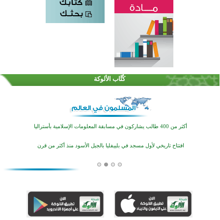
القرآن والتربية في صدارة البرامج الصيفية للمسلمين في بينزا وساراتوف وموردوفيا هذا العام
اختتام الدورة التاسعة لمسابقة حفظ وتلاوة القرآن الكريم في أزناكاييف
كُتَّاب الألوكة
أكثر من 100 شخص يتعرفون على الإسلام خلال يوم المسجد المفتوح في ميلفيل
اختتام منافسات قرآنية متميزة في بنغلاديش بمشاركة 3000 متسابق
أكثر من 400 طالب يشاركون في مسابقة المعلومات الإسلامية بأستراليا
افتتاح تاريخي لأول مسجد في بلييفليا بالجبل الأسود منذ أكثر من قرن
منطقة ريبوفسي تحتفل بميلاد مسجد جديد في أجواء إيمانية مميزة
أكبر مشروع إسلامي في ريف أستراليا يفتتح أبوابه بعد سنوات من العمل والعطاء
القرآن والتربية في صدارة البرامج الصيفية للمسلمين في بينزا وساراتوف وموردوفيا هذا العام