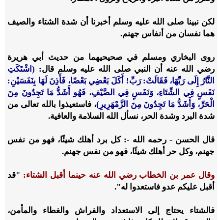
لكن نبينا صلى الله عليه وسلم أخبرنا أن شدة الشتاء والصيف
هما نفسان من أنفاس جهنم.
روى البخاري ومسلم في صحيحيهما من حديث أبي هريرة
رضي الله عنه أن النبي صلى الله عليه وسلم قال:
(اشْتَكَتِ
النَّارُ إِلَى رَبِّهَا، فَقَالَتْ: رَبِّ! أَكَلَ بَعْضِي بَعْضًا، فَأَذِنَ لَهَا بِنَفَسَيْنِ:
نَفَسٍ فِي الشِّتَاءِ، وَنَفَسٍ فِي الصَّيْفِ، فَهُو أَشَدُّ مَا تَجِدُونَ مِنَ
الْحَرِّ، وَأَشَدُّ مَا تَجِدُونَ مِنَ الزَّمْهَرِيرِ)
، فاستعيذوا بالله تعالى من
شدة البرد وشدة الحر، نسأل الله السلامة والعافية.
قال الحسن - رحمه الله -: كل برد أهلك شيئًا، فهو من نفس
جهنم، وكل حر أهلك شيئًا، فهو من نفس جهنم.
وقال عمر بن الخطاب رضي الله عنه حينما أقبل الشتاء:
"قد
أقبل عليكم عدو فاستعدوا له".
فالشتاء يحتاج إلى الاستعداد والفراش والغطاء والمأمن،