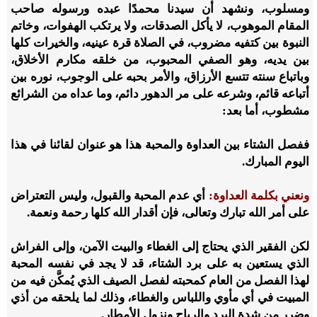
ومسلوب، ونشهد أن سيدنا محمدًا عبده ورسوله صاحب
المقام الموهوب، لا يأكل الصدقات، ولا يرتكب الهفوات، وخاتم
النبوة بين كتفيه مضروب، في الصلاة قرة عينيه، والخيرات كلها
بين يديه، وهو الصفي المحبوب، من خلقه مكارم الأخلاق،
وباتباع سنته تتسع الأرزاق، والأمر بحبه على الوجوب، نوره بين
أتباعه قائم، وشرعه على مر الدهور دائم، وما عداه من الشرائع
مشطوب، أما بعد:
ففصل الشتاء بين العداوة والمحبة هذا هو عنوان لقائنا في هذا
اليوم المبارك.
ونعني بكلمة العداوة:
أي عدم المحبة والقبول، وليس التعتراض
على أمر الله تبارك وتعالى، فإن أقدار الله كلها رحمة ونعمة.
لكن الفقير الذي يحتاج إلى الغطاء والبيت الآمن، وإلى الفراش
الذي يستعين به على برد الشتاء، قد لا يجد في نفسه المحبة
لهذا الفصل من العام كمحبته لفصل الصيف الذي يُمكَّن فيه من
المبيت في أي مأوي واللباس والغطاء، وذلك لما يلحقه من أذي
وضرر من شدة البرد والرياح ونزول الأمطار.