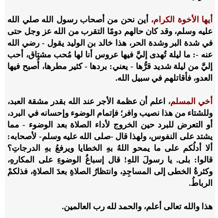
أيها الأخوة الكرام،
أين نحن من أصحاب رسول الله صلي الله
عليه وسلم، وقد كان حالهم دومًا التقرب من الله عز وجل حتى
في شدة البر وشدة الحر، هذا خالد بن الوليد يقول - رضي الله
عنه -: ما ليلة تُهدى إليَّ فيها عروس أنا لها مُحب مشتاق، أحب
إليَّ من ليلة شديد قرُّها - يعني: بردها - كثير مطرها، أُصبح فيها
العدو، فأقاتلهم في سبيل الله.
أخي المسلم،
اعلم أن عظمة الأجر عند الله بقدر مشقة العبد،
وللشتاء من هذا نصيب وافر؛ فإتمام الوضوء وإحسانه في البرد،
أو التعرض للبرد حين الخروج لأداء الصلاة بعد الوضوء - مما
يشتد على النفوس، ولهذا قال -صلى الله عليه وسلم- لأصحابه:
ألا أدلُكم على ما يمحو اللهُ بهِ الخطايا ويرفعُ بهِ الدرجاتِ؟
قالوا: بلى. يا رسولَ اللهِ! قال إسباغُ الوضوءِ على المكارهِ،
وكثرةُ الخطى إلى المساجِدِ، وانتظارُ الصلاةِ بعدَ الصلاةِ، فذلكمْ
الرباطُ.
هذا والله تعالى أعلم، والحمد لله رب العالمين.