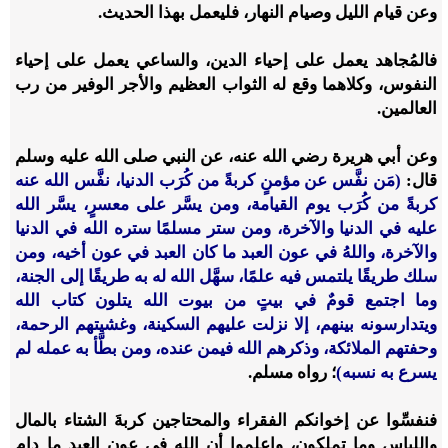
وعن قيام الليل وصيام النهار، فليعمل بهذا الحديث.
فالمُجاهد يعمل على إحياء الدين، والساعي يعمل على إحياء
النفوس، وكلاهما وقع له الثواب العظيم والأجر الوفير من رب
العالمين.
وعن أبي هريرة رضي الله عنه، عن النبي صلى الله عليه وسلم
قال:
(مَن نفَّس عن مؤمنٍ كربةً من كُرَب الدنيا، نفَّس الله عنه
كربةً من كُرَب يوم القيامة، ومن يسَّر على معسرٍ، يسَّر الله
عليه في الدنيا والآخرة، ومن ستر مسلمًا ستره الله في الدنيا
والآخرة، واللهُ في عون العبد ما كان العبد في عون أخيه، ومن
سلك طريقًا يلتمس فيه علمًا، سهَّل الله له به طريقًا إلى الجنة،
وما اجتمع قومٌ في بيتٍ من بيوت الله يتلون كتاب الله
ويتدارسونه بينهم، إلا نزلت عليهم السكينة، وغشيتهم الرحمة،
وحفتهم الملائكة، وذكرهم الله فيمن عنده، ومن بطَّأ به عمله لم
يسرع به نسبه)
؛ رواه مسلم.
فنفسِّوا عن إخوانكم الفقراء والمحتاجين كربةَ الشتاء بالمال
واللباس وما تملكون، واعلموا أن الله في عون العبد ما دام