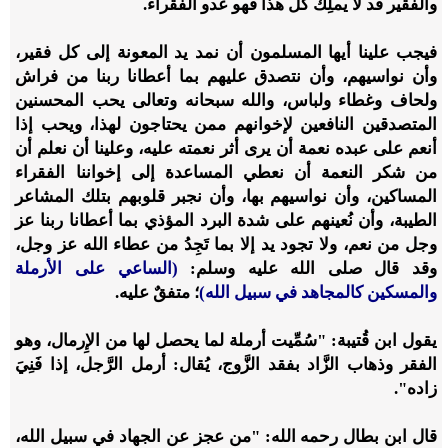
والفقير قد لا يملِك كل هذا فهو عدو الفقراء.
فيجب علينا أيها المسلمون أن نمد يد المعونة إلى كل فقير،
وأن نواسيهم، وأن نتصدق عليهم بما أعطانا ربنا من فراش
ولحاف وغطاء ولباس، والله سبحانه وتعالى يحب المحسنين
المتصدقين النافعين لإخوانهم ممن يحتاجون لهذا، ويحب إذا
أنعم على عبده نعمة أن يرى أثر نعمته عليه، وعلينا أن نعلم أن
من شكر النعمة أن نعطي المساعدة إلى إخواننا الفقراء
المساكين، وأن نواسيهم بها، وأن نجبر قلوبهم بتلك المشاعر
الطيبة، وأن نُعينهم على شدة البرد المؤذي بما أعطانا ربنا عز
وجل من نعم، ولا تجود يد إلا بما تَجِدُ من عطاء الله عز وجل،
وقد قال صلى الله عليه وسلم:
(الساعي على الأرملة
والمسكين كالمجاهد في سبيل الله)
؛ متفقٌ عليه.
يقول ابن قُتيبة: "سُمِّيت أرملة لما يحصل لها من الإِرمال، وهو
الفقر وذهاب الزَّاد بفقد الزَّوج، يُقال: أرمل الرَّجل، إذا فَنِيَ
زاده".
قال ابن بطال رحمه الله: "من عجز عن الجهاد في سبيل الله،