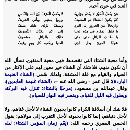
العبد في عون أخيه.
مَنْ يَفْعَلْ الْخَيْرَ لا يَعْدَمُ جَوَازِيَهُ
لا يَذْهَبُ الْعُرْفُ بَيْنَ الله وَالنَّاسِ
كمْ يكونُ الشتاءُ ثم المصيفُ
وربيعٌ يمضِي ويأتي الخرِيفُ
وارتحالٌ من الحرورِ إلى البردِ
وسيفُ الرَّدَى عليك منيفُ
يا قليلَ المقامِ في هذه الدنيا
إلى كم يغرُّك التَّسويفُ
يا طالبَ الزائلِ حتى متَى
قلبُك بالزائلِ مشغوفُ
عجبًا لامرئ يذل لذِي
الدنيا ويكفيه كل يومٍ رغيفُ
وأما محبة الشتاء التي نقصدها، فهي محبة المتقين، نسأل الله
أن نكون منهم، فلا شك أن الشتاء خير معين لهم على الإكثار من
الصيام والقيام مع قلة المشقة، ولذلك سُمي
(الشتاء الغنيمة
الباردة)
؛ قال عمر - رضي الله عنه –:
(الشتاء غنيمة العابدين)
،
وقال عبدالله بن مسعود:
(مرحبًا بالشتاء؛ تتنزل فيه البركة،
ويطول فيه الليل للقيام، ويقصر فيه النهار للصيام)
.
فلا شك أن أسلافنا الكرام كانوا يحبون الشتاء لا لأجل غناهم، ولا
لأجل دنياهم، إنما كانوا يحبونه لأجل التقرب إلى مولاهم؛ يقول
الحسن البصري رحمه الله:
(نِعْم زمان المؤمن الشتاء؛ ليله