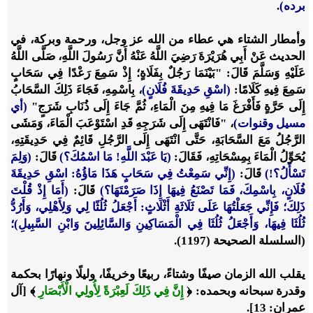
برده)
.
وأمطار الشتاء هي عطاء من الله عز وجل، ورحمة وبركة، في
الحديث عَنْ أَبِي هُرَيْرَةَ رَضِيَ اللَّهُ عَنْهُ أَنَّ رَسُولَ اللَّهِ، صَلَّى اللَّهُ
عَلَيْهِ وَسَلَّمَ قَالَ: "بَيْنَمَا رَجُلٌ بِفَلَاةٍ؛ إِذْ سَمِعَ رَعْدًا فِي سَحَابٍ
سَمِعَ فِيهِ كَلَامًا:
(اسْقِ حَدِيقَةَ فُلَانٍ)
، بِاسْمِهِ، فَجَاءَ ذَلِكَ السَّحَابُ
إِلَى حَرَّةٍ فَأَفْرَغَ مَا فِيهِ مِنَ الْمَاءِ، ثُمَّ جَاءَ إِلَى ذُنَابِ شَرَجٍ"
(أي
مسيل وقنوات)
، "فَانْتَهَى إِلَى شَرَجِهِ قَدِ اسْتَوْعَبَ الْمَاءَ، وَمَشَى
الرَّجُلُ مَعَ السَّحَابَةِ، حَتَّى انْتَهَى إِلَى الرَّجُلِ قَائِمٌ فِي حَدِيقَتِهِ،
يُحَوِّلُ الْمَاءَ بِمِسْحَاتِهِ، فَقَالَ:
(يَا عَبْدَ اللَّهِ! مَا اسْمُكَ؟)
قَالَ:
(وَلِمَ
تَسْأَلُ؟!)
قَالَ:
(إِنِّي سَمِعْتُ فِي سَحَابٍ هَذَا مَاؤُهُ: اسْقِ حَدِيقَةَ
فُلَانٍ، بِاسْمِكَ، فَمَا تَصْنَعُ فِيهَا إِذَا صَرَمْتَهَا؟)
قَالَ:
(أَمَا إِذْ قُلْتَ
ذَلِكَ؛ فَإِنِّي جَعَلْتُهَا عَلَى ثَلَاثَةِ أَثْلَاثٍ: أَجْعَلُ ثُلُثًا لِي وَلِأَهْلِي، وَأَرُدُّ
ثُلُثَا فِيهَا، وَأَجْعَلُ ثُلُثَا فِي الْمَسَاكِينِ وَالسَّائِلِينَ وَابْنِ السَّبِيلِ)؛
(السلسلة الصحيحة (1197)
.
يقلب الله الزمان صيفًا وشتاءً، ربيعًا وخريفًا، وليلًا ونهارًا بحكمة
وقدرة سبحانه وبحمده: ﴿
إِنَّ فِي ذَلِكَ لَعِبْرَةً لِأُولِي الْأَبْصَارِ
﴾ [آل
عمران: 13].