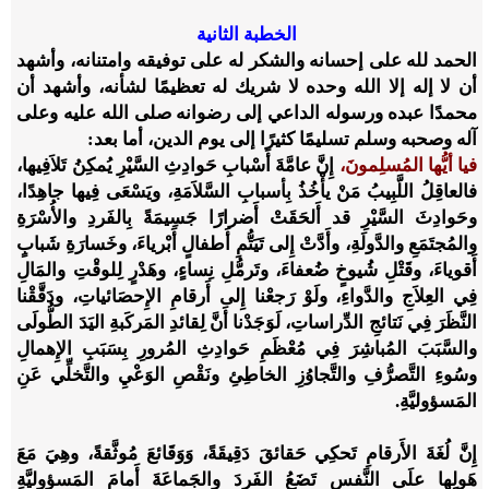
الخطبة الثانية
الحمد لله على إحسانه والشكر له على توفيقه وامتنانه، وأشهد
أن لا إله إلا الله وحده لا شريك له تعظيمًا لشأنه، وأشهد أن
محمدًا عبده ورسوله الداعي إلى رضوانه صلى الله عليه وعلى
آله وصحبه وسلم تسليمًا كثيرًا إلى يوم الدين، أما بعد:
فيا أيُّها المُسلِمونَ،
إِنَّ عامَّةَ أَسْبابِ حَوادِثِ السَّيْرِ يُمكِنُ تَلاَفِيها،
فالعاقِلُ اللَّبِيبُ مَنْ يأْخُذُ بِأسبابِ السَّلاَمَةِ، ويَسْعَى فِيها جاهِدًا،
وحَوادِثَ السَّيْرِ قد أَلحَقَتْ أَضرارًا جَسِيمَةً بِالفَردِ والأُسْرَةِ
والمُجتَمَعِ والدَّولَةِ، وأَدَّتْ إِلى تَيَتُّمِ أَطفالٍ أَبْرياءَ، وخَسارَةِ شَبابٍ
أَقوياءَ، وقَتْلِ شُيوخٍ ضُعفاءَ، وتَرمُّلِ نِساءٍ، وهَدْرٍ لِلوقْتِ والمَالِ
فِي العِلاَجِ والدَّواءِ، ولَوْ رَجعْنا إِلى أَرقامِ الإِحصَائياتِ، ودَقَّقْنا
النَّظَرَ فِي نَتائجِ الدِّراساتِ، لَوَجَدْنا أَنَّ لِقائدِ المَركَبةِ اليَدَ الطُّولَى
والسَّبَبَ المُباشِرَ فِي مُعْظَمِ حَوادِثِ المُرورِ بِسَبَبِ الإِهمالِ
وسُوءِ التَّصرُّفِ والتَّجاوُزِ الخاطِئِ ونَقْصِ الوَعْيِ والتَّخلِّي عَنِ
المَسؤوليَّةِ.
إِنَّ لُغَةَ الأَرقامِ تَحكِي حَقائقَ دَقِيقَةً، وَوَقَائعَ مُوثَّقةً، وهِيَ مَعَ
هَولِها علَى النَّفسِ تَضَعُ الفَردَ والجَماعَةَ أَمامَ المَسؤوليَّةِ