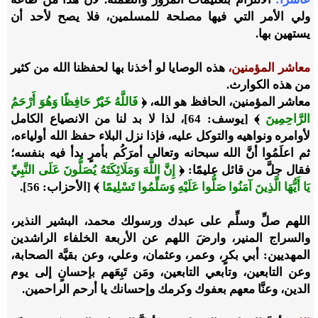
ولي الأمر التي فيها مصلحة للمسلمين، فلا يصح لأحد أن
يستهين بها.
معاشر المؤمنين،
هذه الوصايا لو أخذنا بها لحفظنا الله من كثير
من هذه الكوارث.
معاشر المؤمنين، الحافظ هو الله،
﴿
فَاللَّهُ خَيْرٌ حَافِظًا وَهُوَ أَرْحَمُ
الرَّاحِمِينَ
﴾ [يوسف: 64]
، لذا لا بد لنا من الانصياع الكامل
لأوامره ونواهيه والتوكل عليه، فإذا نزل البلاء حفظ الله أولياءه،
ثم اعلَمُوا أنَّ الله سبحانه وتعالى أمرَكُم بأمرٍ بدأ فيه بنفسه؛
فقال جلَّ من قائل عليمًا:
﴿
إِنَّ اللَّهَ وَمَلَائِكَتَهُ يُصَلُّونَ عَلَى النَّبِيِّ
يَا أَيُّهَا الَّذِينَ آمَنُوا صَلُّوا عَلَيْهِ وَسَلِّمُوا تَسْلِيمًا
﴾ [الأحزاب: 56]
.
اللهم صلِّ وسلِّم على عبدك ورسولك محمد، البشير النذير،
والسراج المنير، وارضَ اللهم عن الأربعة الخلفاء الراشدين
المهديين: أبي بكرٍ، وعمر، وعثمان، وعلي، وعن بقيَّة الصحابة،
وعن التابعين، وتابعي التابعين، ومَن تَبِعَهم بإحسانٍ إلى يوم
الدين، وعنَّا معهم بعفوك وكرمك وإحسانك يا أرحم الراحمين.