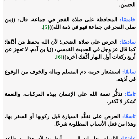
الحسن.
خامسًا:
المحافظة على صلاة الفجر في جماعة، قال: ((
من
صلى الفجر في جماعة فهو في ذمة الله
))
[5]
.
سادسًا:
الحرص على صلاة الضحى؛ لأن الله يحفظ مَن أدَّاها؛
كما قال عز وجل في الحديث القدسي: ((
يا بن آدم، لا تعجِز عن
أربع ركعات أول النهار أكْفك آخره
))
[6]
.
سابعًا:
استشعار حرمة دم المسلم وماله والخوف من الوقوع
في أذيته.
ثامنًا:
تذكُّر نعمة الله على الإنسان بهذه المركبات، والنعمة
تُشكر لا تُكفر.
تاسعًا:
الحرص على تفقُّد السيارة قبل ركوبها أو السفر بها،
وهذا من فعل الأسباب المطلوبة شرعًا.
عاشرًا:
الالتزام بتعليمات المرور وأنظمته؛ لأن هذا من طاعة