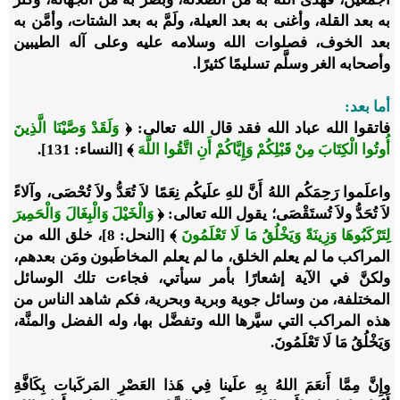
به بعد القلة، وأغنى به بعد العيلة، ولَمَّ به بعد الشتات، وأمَّن به
بعد الخوف، فصلوات الله وسلامه عليه وعلى آله الطيبين
وأصحابه الغر وسلَّم تسليمًا كثيرًا.
أما بعد:
فاتقوا الله عباد الله فقد قال الله تعالى: ﴿
وَلَقَدْ وَصَّيْنَا الَّذِينَ
أُوتُوا الْكِتَابَ مِنْ قَبْلِكُمْ وَإِيَّاكُمْ أَنِ اتَّقُوا اللَّهَ
﴾ [النساء: 131].
واعلَموا رَحِمَكُم اللهُ أَنَّ للهِ علَيكُم نِعَمًا لاَ تُعَدُّ ولاَ تُحْصَى، وآلاءً
لاَ تُحَدُّ ولاَ تُستَقْصَى؛ يقول الله تعالى:
﴿
وَالْخَيْلَ وَالْبِغَالَ وَالْحَمِيرَ
لِتَرْكَبُوهَا وَزِينَةً وَيَخْلُقُ مَا لَا تَعْلَمُونَ
﴾ [النحل: 8]،
خلق الله من
المراكب ما لم يعلم الخلق، ما لم يعلم المخاطَبون ومَن بعدهم،
ولكنَّ في الآية إشعارًا بأمر سيأتي، فجاءت تلك الوسائل
المختلفة، من وسائل جوية وبرية وبحرية، فكم شاهد الناس من
هذه المراكب التي سيَّرها الله وتفضَّل بها، وله الفضل والمنَّة،
وَيَخْلُقُ مَا لَا تَعْلَمُونَ.
وإِنَّ مِمَّا أَنعَمَ اللهُ بِهِ علَينا فِي هَذا العَصْرِ المَركَبات بِكَافَّةِ