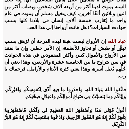
السنة يموت لدينا أكثر من أربعة آلاف شخص، ويصاب أكثر من
اثنين وثلاثين ألفًا آخرين، كيف يتخيل مسلم أن يموت في عام
واحد ما يُقارب خمسة آلاف إنسان في بلادنا كلها بسبب
حوادث السيارات؟! هل هانت أرواحنا إلى هذا الحد.
عباد الله،
إن الأرواح ليست هينة لهذه الدرجة أن تُزهق بسبب
تهوُّر أو طيش أو تجاوز للأنظمة، إن الأمر خطير، وإن ما نفقد
من الأرواح والأموال كبير، وأكثر المفقودين في هذه الحوادث
في سن يتراوح ما بين الخامسة عشرة والأربعين، وهذا يعني أن
جُلَّهم يُعيل أسرة، وهذا يعني كثرة الأيتام والأرامل، فرحماك يا
رب.
فاتَّقوا اللهَ عِبادَ اللهِ، واحذَروا ما فِيهِ أَذًى لِنُفوسِكُم ولِغَيْرِكُم،
وإيَّاكُم وما يَتسبَّبُ فِي ضَياعِ أَموالِكُم واعتِلالِ صِحَّتِكم.
أقُولُ قَوْلي هَذَا وَأسْتغْفِرُ اللهَ العَظِيمَ لي وَلَكُمْ، فَاسْتغْفِرُوهُ
يَغْفِرْ لَكُمْ إِنهُ هُوَ الغَفُورُ الرَّحِيمُ، وَادْعُوهُ يَسْتجِبْ لَكُمْ إِنهُ هُوَ البَرُّ
الكَرِيْمُ.