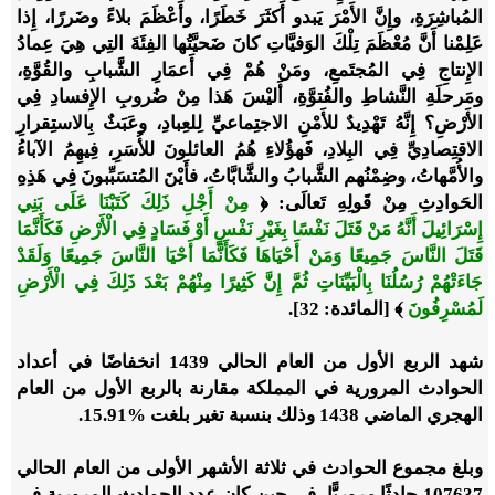
المُباشِرَةِ، وإِنَّ الأَمْرَ يَبدو أَكثَرَ خَطَرًا، وأَعْظَمَ بلاءً وضَررًا، إِذا
عَلِمْنا أَنَّ مُعْظَمَ تِلْكَ الوَفيَّاتِ كانَ ضَحيَّتُها الفِئَةَ التِي هِيَ عِمادُ
الإِنتاجِ فِي المُجتَمعِ، ومَنْ هُمْ فِي أَعمَارِ الشَّبابِ والقُوَّةِ،
ومَرحلَةِ النَّشاطِ والفُتوَّةِ، أَليْسَ هَذا مِنْ ضُروبِ الإِفسادِ فِي
الأَرْضِ؟ إِنَّهُ تَهْدِيدٌ للأَمْنِ الاجتِماعيِّ لِلعِبادِ، وعَبَثٌ بِالاستِقرارِ
الاقتِصادِيِّ فِي البِلادِ، فَهؤُلاءِ هُمُ العائلونَ للأُسَرِ، فِيهِمُ الآباءُ
والأُمَّهاتُ، وضِمْنُهم الشَّبابُ والشَّابَّاتُ، فأَيْنَ المُتسَبِّبونَ فِي هَذِهِ
الحَوادِثِ مِنْ قَولِهِ تَعالَى:
﴿
مِنْ أَجْلِ ذَلِكَ كَتَبْنَا عَلَى بَنِي
إِسْرَائِيلَ أَنَّهُ مَنْ قَتَلَ نَفْسًا بِغَيْرِ نَفْسٍ أَوْ فَسَادٍ فِي الْأَرْضِ فَكَأَنَّمَا
قَتَلَ النَّاسَ جَمِيعًا وَمَنْ أَحْيَاهَا فَكَأَنَّمَا أَحْيَا النَّاسَ جَمِيعًا وَلَقَدْ
جَاءَتْهُمْ رُسُلُنَا بِالْبَيِّنَاتِ ثُمَّ إِنَّ كَثِيرًا مِنْهُمْ بَعْدَ ذَلِكَ فِي الْأَرْضِ
لَمُسْرِفُونَ
﴾ [المائدة: 32]
.
شهد الربع الأول من العام الحالي 1439 انخفاضًا في أعداد
الحوادث المرورية في المملكة مقارنة بالربع الأول من العام
الهجري الماضي 1438 وذلك بنسبة تغير بلغت %15.91.
وبلغ مجموع الحوادث في ثلاثة الأشهر الأولى من العام الحالي
107637 حادثًا مروريًّا، في حين كان عدد الحوادث المرورية في