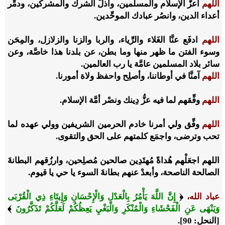
اللهم
أعزَّ الإسلام والمسلمين، وأذلَّ الشرك والمشركين، ودمِّر
أعداء الدين، وانصُر عبادك الموحِّدين.
اللهم
ادفَع عنَّا الغَلاء والرِّياء، والربا والزنا والزلازل، والمِحَن
وسوء الفتن ما ظهر منها وما بطن، عن بلدنا هذا خاصَّة، وعن
سائر بلاد المسلمين عامَّة يا رب العالمين.
اللهم
آمنَّا في أوطاننا، وأصلِح واحفظ ولاة أمورنا.
اللهم
وفِّقهم لما فيه عزُّ دِينك ونصْر أمَّة الإسلام.
اللهم
وفِّق ولي أمرنا خادم الحرمين الشريفين وولي عهده لما
تحب وترضى، واجمَع كلمتهم على الحق والتقوى.
اللهم اجعَلْهم هُداةً مُهتَدِين صالحين مُصلِحين، وارزُقهم البطانةَ
الصالحة الناصحة، وأبعدْ عنهم بطانةَ السوء يا حي يا قيوم.
عباد الله،
﴿
إِنَّ اللَّهَ يَأْمُرُ بِالْعَدْلِ وَالْإِحْسَانِ وَإِيتَاءِ ذِي الْقُرْبَى
وَيَنْهَى عَنِ الْفَحْشَاءِ وَالْمُنْكَرِ وَالْبَغْيِ يَعِظُكُمْ لَعَلَّكُمْ تَذَكَّرُونَ
﴾
[النحل: 90]
.