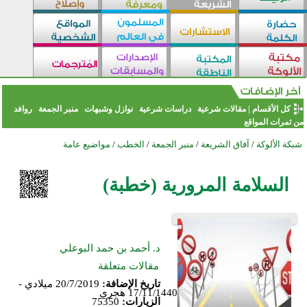
كل الأقسام
|
مقالات شرعية
دراسات شرعية
نوازل وشبهات
منبر الجمعة
روافد
من ثمرات المواقع
شبكة الألوكة
/
آفاق الشريعة
/
منبر الجمعة
/
الخطب
/
مواضيع عامة
السلامة المرورية (خطبة)
د. أحمد بن حمد البوعلي
مقالات متعلقة
تاريخ الإضافة:
20/7/2019 ميلادي -
17/11/1440 هجري
الزيارات:
75350