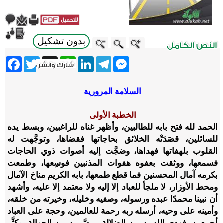
بدون تشكيل
ebook
Twitter
WhatsApp
X
LinkedIn
Telegram
Messenger
السلامة المرورية
الخطبة الأولى
الحمد لله فتح بابه للطالبين، وأظهر غناه للراغبين، وبسط يده
للسائلين، قصَدَتْه الخلائق بحاجاتها فقضاها، وتوجَّهت له
القلوب بلهفاتها فهداها، وضجَّت إليه أصوات ذوي الحاجات
فسمعها، ووثقت بعفوه هفوات المذنبين فوسِعها، وطمعت
بكرمه آمال المحسنين فما قطع طمعها، بابه الكريم مناخ الآمال
ومحط الأوزار، لا ملجأ للعباد إلا إليه ولا معتمد إلا عليه، وأشهد
أن نبينا محمدًا عبده ورسوله، وصفيه وخليله، وخيرته من خلقه،
وأمينه على وحيه، أرسله ربه رحمة للعالمين، وحجة على العباد
أجمعين، فهدى الله به من الضلالة، وبصَّر به من الجهالة، وكثَّر