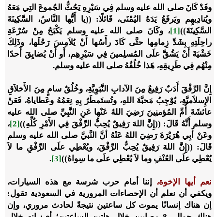
وقَدْ كَانَ صلى الله عليه وسلم فِي سَيْرِهِ يَحُثُّ الجُموعَ التِي مَعَهُ
ويُنادِيهِم ويَرفَعُ يَدَهُ اليُمْنَى، قَائلًا: ((
يا أَيُّها النَّاسُ، السَّكِينَةَ
السَّكِينَةَ
))
[1]
، وكَانَ صلى الله عليه وسلم يَكْبَحُ مِنْ سُرْعَةِ
راحِلَتِهِ بِشَدِّ زِمامِها حتَّى كَادَ رأَسُها أَنْ يُلاَمِسَ رَحْلَها، وذَلِكَ
خَشْيَةَ أَنْ يَشُقَّ علَى المُسلِمينَ فِي سَيْرِهِم، أَو أَنْ يُضايِقَ أَحدًا
مِنْهُم فِي طَرِيقِهِ، هَذا خُلُقُهُ صلى الله عليه وسلم.
إِنَّ الرِّفْقَ أَدَبٌ رَفِيعٌ مِنَ الآدابِ النَّبَوِيَّةِ، وخُلُقٌ سامٍ مِنَ الأَخلاَقِ
الإِسلاَميَّةِ، يُوْجِبُ مَحبَّةَ اللهِ، وتُستَمطَرُ بِهِ نِعَمُهُ وعَطاياهُ، فَعَنْ
عائشَةَ أُمِّ المُؤمنِينَ رَضِيَ اللهُ عَنْها عَنِ النَّبِيِّ صلى الله عليه
وسلم أَنَّهُ قَالَ: ((
إِنَّ اللهَ رَفِيقٌ يُحِبُّ الرِّفْقَ فِي الأَمْرِ كُلِّهِ
))
[2]
،
وعَنْ أَبِي هُرَيْرَةَ رَضِيَ اللهُ عَنْهُ أنَّ النَّبيَّ صلى الله عليه وسلم
قَالَ: ((
إِنَّ اللهَ رَفِيقٌ يُحِبُّ الرِّفْقَ، ويُعْطِي علَى الرِّفْقِ ما لاَ
يُعْطِي علَى العُنْفِ وما لاَ يُعْطِي علَى ما سِواهُ
))
[3]
.
نعم أيها الإخوة،
إننا أمام حرب شرسة مع هذه السيارات،
ويكفي أن نعلم أن الإحصاءات المرورية في السعودية تقول:
إن هناك إنسانًا يموت كل ساعتين نتيجةً لحادث مروري، وإن
هناك حوالي 8 مصابين خلال هاتين الساعتين؛ أي: إنه خلال