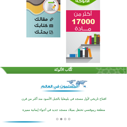
اختتام الدورة التاسعة لمسابقة حفظ وتلاوة القرآن الكريم في أزناكاييف
تيسليتش تختتم برنامجا تعليميا لتعزيز القيم وبناء الشخصية للشباب المسلمين
كُتَّاب الألوكة
اختتام منافسات قرآنية متميزة في بنغلاديش بمشاركة 3000 متسابق
أكثر من 400 طالب يشاركون في مسابقة المعلومات الإسلامية بأستراليا
افتتاح تاريخي لأول مسجد في بلييفليا بالجبل الأسود منذ أكثر من قرن
منطقة ريبوفسي تحتفل بميلاد مسجد جديد في أجواء إيمانية مميزة
أكبر مشروع إسلامي في ريف أستراليا يفتتح أبوابه بعد سنوات من العمل والعطاء