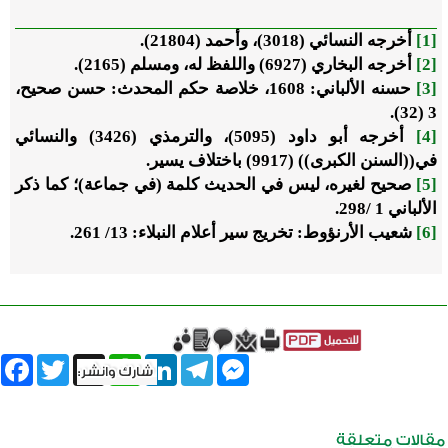
[1]
أخرجه النسائي (3018)، وأحمد (21804).
[2]
أخرجه البخاري (6927) واللفظ له، ومسلم (2165).
[3]
حسنه الألباني: 1608، خلاصة حكم المحدث: حسن صحيح،
3 (32).
[4]
أخرجه أبو داود (5095)، والترمذي (3426) والنسائي
في((السنن الكبرى)) (9917) باختلاف يسير.
[5]
صحيح لغيره، ليس في الحديث كلمة (في جماعة)؛ كما ذكر
الألباني 1 /298.
[6]
شعيب الأرنؤوط: تخريج سير أعلام النبلاء: 13/ 261.
book
Twitter
WhatsApp
X
LinkedIn
Telegram
Messenger