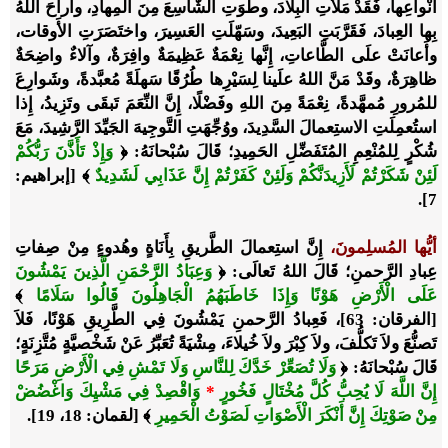
أَنْواعِها، فَقَدْ مَلأَتِ البِلادَ، وطَوَتِ الشَّاسِعَ مِنَ المِهادِ، وأَراحَ اللهُ
بِها العِبادَ، فَقَرَّبَتِ البَعِيدَ، وسَهّلَتِ العَسِيرَ، واختَصَرَتِ الأَوقات،
وأَعانَتْ علَى الطَّاعاتِ، إِنَّها نِعْمَةٌ عَظِيمَةٌ وافِرَةٌ، وآلاءٌ واضِحَةٌ
ظاهِرَةٌ، وقَدْ مَنَّ اللهُ علَينا لِسَيْرِها طُرُقًا سَهلَةً مُعبَّدةً، وشَوارِعَ
للمُرورِ مُمهَّدةً، نِعْمَةً مِنَ اللهِ وفَضْلًا، إِنَّ النِّعَمَ تَبقَى وتَزِيدُ، إِذا
استُعمِلَتِ الاستِعمالَ السَّدِيدَ، ووُجِّهَتِ التَّوجِيهَ الجَيِّدَ الرَّشِيدَ، مَعَ
شُكْرٍ لِلمُنْعِمِ المُتَفَضِّلِ الحَمِيدِ؛ قَالَ سُبْحانَهُ:
﴿
وَإِذْ تَأَذَّنَ رَبُّكُمْ
لَئِنْ شَكَرْتُمْ لَأَزِيدَنَّكُمْ وَلَئِنْ كَفَرْتُمْ إِنَّ عَذَابِي لَشَدِيدٌ
﴾ [إبراهيم:
.
7]
أيُّها المُسلِمونَ،
إِنَّ استِعمالَ الطَّريقِ بِأَنَاةٍ وهُدوءٍ مِنْ صِفاتِ
عِبادِ الرَّحمنِ؛ قَالَ اللهُ تَعالَى:
﴿
وَعِبَادُ الرَّحْمَنِ الَّذِينَ يَمْشُونَ
عَلَى الْأَرْضِ هَوْنًا وَإِذَا خَاطَبَهُمُ الْجَاهِلُونَ قَالُوا سَلَامًا
﴾
[الفرقان: 63]
، فَعِبادُ الرَّحمنِ يَمْشُونَ فِي الطَّرِيقِ هَوْنًا، فَلاَ
تَصنُّعَ ولاَ تَكلُّفَ، ولاَ كِبْرَ ولاَ خُيلاءَ، مِشْيَةً تُعَبِّرُ عَنْ شَخْصيَّةٍ مُتَّزِنَةٍ؛
قَالَ سُبْحانَهُ: ﴿
وَلَا تُصَعِّرْ خَدَّكَ لِلنَّاسِ وَلَا تَمْشِ فِي الْأَرْضِ مَرَحًا
إِنَّ اللَّهَ لَا يُحِبُّ كُلَّ مُخْتَالٍ فَخُورٍ
*
وَاقْصِدْ فِي مَشْيِكَ وَاغْضُضْ
مِنْ صَوْتِكَ إِنَّ أَنْكَرَ الْأَصْوَاتِ لَصَوْتُ الْحَمِيرِ
﴾ [لقمان: 18، 19].