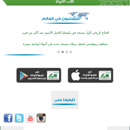
كُتَّاب الألوكة
اختتام منافسات قرآنية متميزة في بنغلاديش بمشاركة 3000 متسابق
أكثر من 400 طالب يشاركون في مسابقة المعلومات الإسلامية بأستراليا
افتتاح تاريخي لأول مسجد في بلييفليا بالجبل الأسود منذ أكثر من قرن
منطقة ريبوفسي تحتفل بميلاد مسجد جديد في أجواء إيمانية مميزة
أكبر مشروع إسلامي في ريف أستراليا يفتتح أبوابه بعد سنوات من العمل والعطاء
القرآن والتربية في صدارة البرامج الصيفية للمسلمين في بينزا وساراتوف وموردوفيا هذا العام
اختتام الدورة التاسعة لمسابقة حفظ وتلاوة القرآن الكريم في أزناكاييف
تيسليتش تختتم برنامجا تعليميا لتعزيز القيم وبناء الشخصية للشباب المسلمين
اختتام منافسات قرآنية متميزة في بنغلاديش بمشاركة 3000 متسابق
أكثر من 400 طالب يشاركون في مسابقة المعلومات الإسلامية بأستراليا