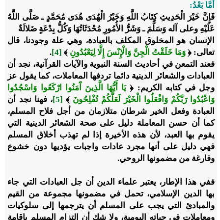
أَمَّا بَعْدُ:
فَإِنَّ خَيْرَ الْحَدِيثِ كِتَابُ اللَّهِ وَخَيْرُ الْهُدَى هُدَى مُحَمَّدٍ ـ صَلَّى اللَّهُ
عَلَيْهِ وعلى آله وَسَلَّمَ ـ وَشَرُّ الأُمُورِ مُحْدَثَاتُهَا وَكُلُّ بِدْعَةٍ ضَلالَةٌ
الإنسان هو المخلوق المكلف بالعبادة، وهي علة وجودنا، قال
تعالى: ﴿
وَمَا خَلَقْتُ الْجِنَّ وَالْإِنْسَ إِلَّا لِيَعْبُدُونِ
﴾
[4]
.
فعند التمعن في أحاديث السنة النبوية والآيات القرآنية، نجد أن
العبادات والشعائر الدينية دائما تردفها المعاملات، كما يقول عز
وجل في كتابه الكريم: ﴿
يَا أَيُّهَا الَّذِينَ آَمَنُوا ارْكَعُوا وَاسْجُدُوا
وَاعْبُدُوا رَبَّكُمْ وَافْعَلُوا الْخَيْرَ لَعَلَّكُمْ تُفْلِحُونَ
﴾
[5]
، فهنا نجد أن
العبادة وفعل الخير شرطان متلازمان من أجل فلاح المسلم،
كما أن حسن المعاملة دليل على صحة الشعائر الدينية التي
يقوم بها العبد، لأن هذه الأخيرة إذا لم تهذب أخلاق المسلم
فهي دليل على أنها مجرد عادات واجبات يؤديها دون خشوع
وفارغة من مضمونها الروحي.
ففي هذا الإطار، يعتبر علماء الدين أن جل العبادات التي جاء
بها الدين الإسلامي، تحمل في مضمونها مجموعة من القيم
والمبادئ التي يجب على المسلم أن يترجمها إلى سلوكيات
ومعاملات في حياته اليومية، ولا شك أن التزام المسلم بإقامة