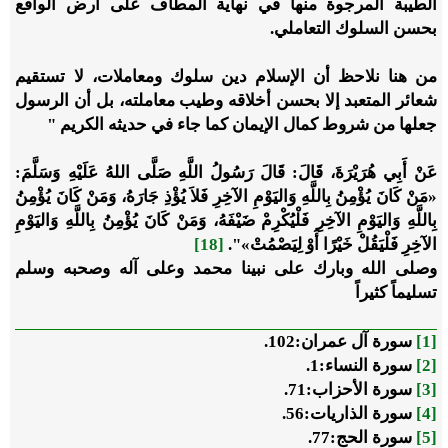
الطيبة المرجوة منها في نهاية المطاف على أرض الواقع
بحسن السلوك التعاملي.
من هنا نلاحظ أن الإسلام دين سلوك ومعاملات، لا تستقيم
شعائر المتعبد إلا بحسن أخلاقه وطيب معاملته، بل أن الرسول
جعلها من شروط كمال الإيمان كما جاء في حديثه الكريم "
عَنْ أَبِي هُرَيْرَةَ، قَالَ: قَالَ رَسُولُ اللَّهِ صَلَّى اللهُ عَلَيْهِ وَسَلَّمَ:
«مَنْ كَانَ يُؤْمِنُ بِاللَّهِ وَاليَوْمِ الآخِرِ فَلاَ يُؤْذِ جَارَهُ، وَمَنْ كَانَ يُؤْمِنُ
بِاللَّهِ وَاليَوْمِ الآخِرِ فَلْيُكْرِمْ ضَيْفَهُ، وَمَنْ كَانَ يُؤْمِنُ بِاللَّهِ وَاليَوْمِ
الآخِرِ فَلْيَقُلْ خَيْرًا أَوْ لِيَصْمُتْ»".
[18]
وصلى الله وبارك على نبينا محمد وعلى آله وصحبه وسلم
تسليماً كثيراً
[1]
سورة آل عمران:102.
[2]
سورة النساء:1.
[3]
سورة الأحزاب:71.
[4]
سورة الذاريات:56.
[5]
سورة الحج:77.