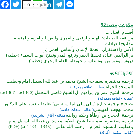
book
Twitter
WhatsApp
X
LinkedIn
Telegram
Messenger
أقسام العبادات
من فقه العبادات: الهبة والرقبى والعمرى والعرايا والعرية والمنيحة
مفاتيح العبادات
الأمن والاستقرار... نعمة الإيمان وأساس العمران
بر الوالدين عبادة تحفظ العمر وترفع القدر وتفتح أبواب السماء (خطبة)
دروس وعبر من يوم عاشوراء وبداية العام الهجري (خطبة)
ترجمة مختصرة لسماحة الشيخ محمد بن عبدالله السبيل إمام وخطيب
المسجد الحرام
(مقالة - ثقافة ومعرفة)
ترجمة الشيخ عمر بن إبراهيم آل الشيخ قاضي المحمل (1300هـ - 1367هـ)
(مقالة - ثقافة ومعرفة)
تصحيح ترجمة عبارة "إيلي إيلي لما شبقتني" تعليقا وتعقيبا على الدكتور
محمد بهجت القبيسي
(مقالة - ملفات خاصة)
ترجمة الحجاج بن أرطأة وحكم روايته
(مقالة - آفاق الشريعة)
ترجمة مختصرة لسماحة الشيخ العلامة محمد بن عبدالله السبيل إمام
وخطيب المسجد الحرام، - رحمه الله تعالى - (1345 - 1434 هـ) (PDF)
(كتاب - مكتبة الألوكة)