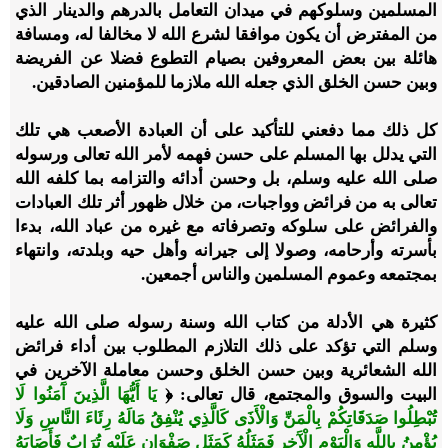
المسلمين وسلوكهم في ميدان التعامل بالدرهم والدينار الذي
من المفترض أن يكون موافقا لشرع الله لا مخالفا له، ومسافة
هائلة بين بعض المعروفين بصيام التطوع فضلا عن الفريضة
وبين حسن الخلق الذي جعله الله ملازما للمؤمنين الصادقين.
كل ذلك مما دفعني للتأكيد على أن العبادة الأصعب هي تلك
التي يدلل بها المسلم على حسن فهمه لأمر الله تعالى ورسوله
صلى الله عليه وسلم، بل وحسن أدائه والتزامه بما كلفه الله
تعالى به من فرائض وواجبات، من خلال ظهور أثر تلك العبادات
والفرائض على سلوكه وتصرفاته مع غيره من عباد الله، بدءا
بأسرته وأرحامه، وصولا إلى جيرانه وأهل حيه وبلدته، وانتهاء
بمجتمعه وعموم المسلمين والناس أجمعين.
كثيرة هي الأدلة من كتاب الله وسنة رسوله صلى الله عليه
وسلم التي تؤكد على ذلك التلازم المطلوب بين أداء فرائض
الله الشعائرية وبين حسن الخلق وحسن معاملة الآخرين في
البيت والسوق والمجتمع، قال تعالى: ﴿
يَا أَيُّهَا الَّذِينَ آَمَنُوا لَا
تُبْطِلُوا صَدَقَاتِكُمْ بِالْمَنِّ وَالْأَذَى كَالَّذِي يُنْفِقُ مَالَهُ رِئَاءَ النَّاسِ وَلَا
يُؤْمِنُ بِاللَّهِ وَالْيَوْمِ الْآَخِرِ فَمَثَلُهُ كَمَثَلِ صَفْوَانٍ عَلَيْهِ تُرَابٌ فَأَصَابَهُ