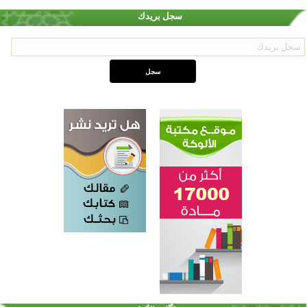
سجل بريدك
اختتام الدورة التاسعة لمسابقة حفظ وتلاوة القرآن الكريم في أزناكاييف
تيسليتش تختتم برنامجا تعليميا لتعزيز القيم وبناء الشخصية للشباب المسلمين