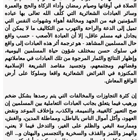
الصلاة في أوقاتها وصيام رمضان وأداء الزكاة والحج والعمرة
وسائر العبادات الشعائرية التي كلّف الله تعالى بها عباده
المؤمنين فيه من الجهد ومخالفة أهواء وشهوات النفس التي
تميل إلى الدعة والراحة والتهرب من التكاليف ما لا يمكن أن
يجادل فيه مسلم عاقل، إلا أن العبادة الأصعب - حسب واقع
حال المسلمين المشاهد - هو ترجمة أثر هذه العبادات إلى واقع
في سلوك حسن بمختلف شؤون حياة المسلمين اليومية،
وإظهار النتائج والثمار المرجوة من تلك العبادات في معاملاتهم
وقضائهم ومجتمعهم، وتجسيد مقاصد الشريعة الإسلامية
المكنوزة في الفرائض الشعائرية واقعا وسلوكا على أرض
الواقع المعاش.
إن كثرة التجاوزات والمخالفات التي يتم رصدها بشكل ضخم
ورهيب فيما يتعلق بجانب العبادات التعاملية بين المسلمين إن
صح التعبير كالغيبة، والنميمة، والكذب، وإخلاف الموعد ونقض
العهود، وأكل أموال الناس بالباطل، ومماطلة المدين، والغش،
وممارسة البغي والظلم على الغير، والتدخل فيما لا يعني،
والهمز واللمز والقذف والسخرية والتجسس والبهتان و... الخ،