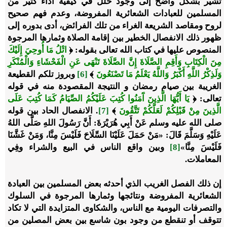
تشير بشكل واضح إلى وجود خلل في كيفية أداء كثير من
المسلمين للعبادات الشعائرية المفروضة، وعدم فهم صحيح
لروح ومقاصد الشريعة الغراء من تلك الفرائض، أدى بدوره إلى
ظهور ذلك الانفصال الخطير بين إقامة الصلاة وثمارها المرجوة
المنصوص عليها في كتاب الله تعالى بقوله: ﴿
اتْلُ مَا أُوحِيَ إِلَيْكَ
مِنَ الْكِتَابِ وَأَقِمِ الصَّلَاةَ إِنَّ الصَّلَاةَ تَنْهَى عَنِ الْفَحْشَاءِ وَالْمُنْكَرِ
وَلَذِكْرُ اللَّهِ أَكْبَرُ وَاللَّهُ يَعْلَمُ مَا تَصْنَعُونَ
﴾
[6]
وبروز تلكم القطيعة
الغريبة بين صيام رمضان و النتيجة المقصودة منه في قوله
تعالى: ﴿
يَا أَيُّهَا الَّذِينَ آَمَنُوا كُتِبَ عَلَيْكُمُ الصِّيَامُ كَمَا كُتِبَ عَلَى
الَّذِينَ مِنْ قَبْلِكُمْ لَعَلَّكُمْ تَتَّقُونَ
﴾
[7]
. الانفصال الحاد بين قوله
صلى الله عليه وسلم عَنْ أَبِي هُرَيْرَةَ: أَنَّ رَسُولَ اللهِ صَلَّى اللهُ
عَلَيْهِ وَسَلَّمَ قَالَ: «مَنْ حَمَلَ عَلَيْنَا السِّلَاحَ فَلَيْسَ مِنَّا، وَمَنْ غَشَّنَا
فَلَيْسَ مِنَّا»
[8]
وبين واقع الناس في البيع والشراء وفِي
المعاملات.
إن ذلك الفصل الغريب الذي أحدثه بعض المسلمين بين العبادة
الشعائرية المفروضة ونتائجها وثمارها المرجوة في السلوك
والتصرفات اليومية مع الناس، والشكاوى المتزايدة التي لا تكاد
تتوقف أو تنقطع من وجود بون شاسع بين بعض المصلين من