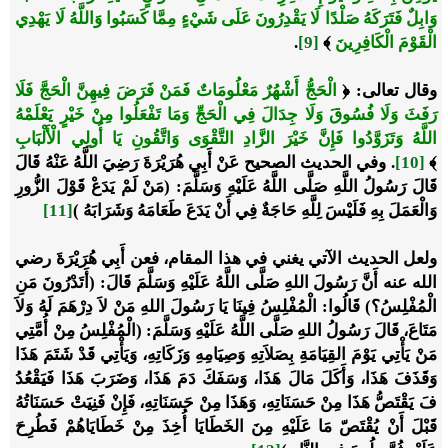
وَابِلٌ فَتَرَكَهُ صَلْدًا لَا يَقْدِرُونَ عَلَى شَيْءٍ مِمَّا كَسَبُوا وَاللَّهُ لَا يَهْدِي
الْقَوْمَ الْكَافِرِينَ
﴾
[9]
.
وقال تعالى: ﴿
الْحَجُّ أَشْهُرٌ مَعْلُومَاتٌ فَمَنْ فَرَضَ فِيهِنَّ الْحَجَّ فَلَا
رَفَثَ وَلَا فُسُوقَ وَلَا جِدَالَ فِي الْحَجِّ وَمَا تَفْعَلُوا مِنْ خَيْرٍ يَعْلَمْهُ
اللَّهُ وَتَزَوَّدُوا فَإِنَّ خَيْرَ الزَّادِ التَّقْوَى وَاتَّقُونِ يَا أُولِي الْأَلْبَابِ
﴾
[10]
. وفي الحديث الصحيح عَنْ أَبِي هُرَيْرَةَ رَضِيَ اللَّهُ عَنْهُ قَالَ
قَالَ رَسُولُ اللَّهِ صَلَّى اللَّهُ عَلَيْهِ وَسَلَّمَ: (مَنْ لَمْ يَدَعْ قَوْلَ الزُّورِ
وَالْعَمَلَ بِهِ فَلَيْسَ لِلَّهِ حَاجَةٌ فِي أَنْ يَدَعَ طَعَامَهُ وَشَرَابَهُ )
[11]
ولعل الحديث الآتي يغني في هذا المقام، فعن أَبِي هُرَيْرَةَ رضي
الله عنه أَنَّ رَسُولَ اللهِ صَلَّى اللَّهُ عَلَيْهِ وَسَلَّمَ قَالَ: (أَتَدْرُونَ مَنِ
الْمُفْلِسُ؟) قَالُوا: الْمُفْلِسُ فِينَا يَا رَسُولَ اللهِ مَنْ لاَ دِرْهَمَ لَهُ وَلاَ
مَتَاعَ، قَالَ رَسُولُ اللهِ صَلَّى اللَّهُ عَلَيْهِ وَسَلَّمَ: (الْمُفْلِسُ مِنْ أُمَّتِي
مَنْ يَأْتِي يَوْمَ القِيَامَةِ بِصَلاَتِهِ وَصِيَامِهِ وَزَكَاتِهِ، وَيَأْتِي قَدْ شَتَمَ هَذَا
وَقَذَفَ هَذَا، وَأَكَلَ مَالَ هَذَا، وَسَفَكَ دَمَ هَذَا، وَضَرَبَ هَذَا فَيَقْعُدُ
فَ يَقْتَصُّ هَذَا مِنْ حَسَنَاتِهِ، وَهَذَا مِنْ حَسَنَاتِهِ، فَإِنْ فَنِيَتْ حَسَنَاتُهُ
قَبْلَ أَنْ يُقْتَصّ مَا عَلَيْهِ مِنَ الخَطَايَا أُخِذَ مِنْ خَطَايَاهُمْ فَطُرِحَ