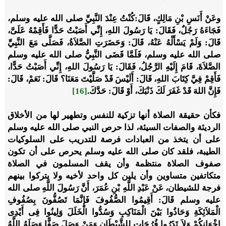
وعَنْ أَنَسِ بْنِ مَالِكٍ، قَالَ:كُنْتُ عِنْدَ النَّبِيِّ صلى الله عليه وسلم،
فَجَاءَهُ رَجُلٌ، فَقَالَ: يَا رَسُولَ اللهِ، إِنِّي أَصَبْتُ حَدًّا فَأَقِمْهُ عَلَىَّ،
قَالَ: وَلَمْ يَسْأَلْهُ عَنْهُ، قَالَ: وَحَضَرَتِ الصَّلاَةُ، فَصَلَّى مَعَ النَّبِيِّ
صلى الله عليه وسلم، فَلَمَّا قَضَى النَّبِيُّ صلى الله عليه وسلم
الصَّلاَةَ، قَامَ إِلَيْهِ الرَّجُلُ، فَقَالَ: يَا رَسُولَ اللهِ، إِنِّي أَصَبْتُ حَدًّا،
فَأَقِمْ فِيَّ كِتَابَ اللهِ، قَالَ: أَلَيْسَ قَدْ صَلَّيْتَ مَعَنَا؟ قَالَ: نَعَمْ، قَالَ:
فَإِنَّ اللهَ قَدْ غَفَرَ لَكَ ذَنْبَكَ، أَوْ قَالَ: حَدَّكَ.
[16]
فكأن حقيقة الصلاة أنها تزكية للنفس وتطهير لها من الأخلاق
الرديئة والصفات السيئة، لذا حرص النبي صلى الله عليه وسلم
على أن يتخذ من العبادات فرصة للتدريب على السلوكيات
الطيبة، فلقد كان صلى الله عليه وسلم يحرص على أن تكون
صفوف الصلاة منتظمة وأن يقف المسلمون في الصلاة
متكاتفين متساوين وأن يلين كل واحد لأخيه ولا يتركوا بينهم
فرجة للشيطان، عَنْ عَبْدِ اللَّهِ بْنِ عُمَرَ، أَنَّ رَسُولَ اللَّهِ صلى الله
عليه وسلم قَالَ: أَقِيمُوا الصُّفُوفَ فَإِنَّمَا تَصُفُّونَ بِصُفُوفِ
الْمَلاَئِكَةِ وَحَاذُوا بَيْنَ الْمَنَاكِبِ وَسُدُّوا الْخَلَلَ وَلِينُوا فِى أَيْدِى
إِخْوَانِكُمْ وَلاَ تَذَرُوا فُرُجَاتٍ لِلشَّيْطَانِ وَمَنْ وَصَلَ صَفًّا وَصَلَهُ اللَّهُ