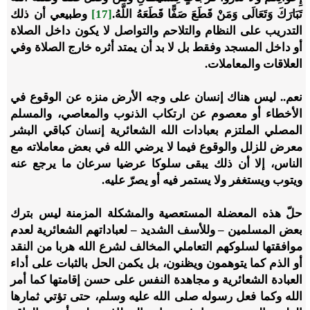
تَبَارَكَ وَتَعَالَى وَمَنْ قَطَعَ صَفًّا قَطَعَهُ اللَّهُ.
[17]
وطبيعي أن ذلك
التدريب على النظام والتلاحم والتواصل لا يكون داخل الصلاة
أو داخل المسجد وفقط بل لا بد أن يمتد أثره خارج الصلاة وفي
العلاقات والمعاملات.
نعم.. ليس هناك إنسان على وجه الأرض منزه عن الوقوع في
الأخطاء أو معصوم عن ارتكاب الذنوب والمعاصي، والمسلم
المصلي الملتزم بعبادات الله الشعائرية إنسان كباقي البشر
معرض للزلل والوقوع فيما لا يرضي الله في بعض معاملاته مع
الناس، إلا أن ذلك يبقى سلوكا عرضيا سرعان ما يرجع عنه
ويتوب ويستغفر ولا يستمر فيه أو يصرّ عليه.
حلّ هذه المعضلة المستعصية والمشكلة المزمنة ليس بترك
بعض المسلمين – وللأسف الشديد – لعباداتهم الشعائرية لعدم
موافقتها لسلوكهم التعاملي المخالف لشرع الله هربا من النقد
أو الذم كما يتوهمون ويظنون، بل يكمن الحل بالثبات على أداء
العبادة الشعائرية و مجاهدة النفس على حسن إقامتها كما أمر
الله وكما فعل رسوله صلى الله عليه وسلم، حتى تؤتي ثمارها