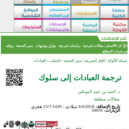
كل الأقسام
|
مقالات شرعية
دراسات شرعية
نوازل وشبهات
منبر الجمعة
روافد
من ثمرات المواقع
شبكة الألوكة
/
آفاق الشريعة
/
منبر الجمعة
/
الخطب
/
العبادات
ترجمة العبادات إلى سلوك
د. أحمد بن حمد البوعلي
مقالات متعلقة
تاريخ الإضافة:
9/4/2018 ميلادي - 25/7/1439 هجري
الزيارات:
34050
بدون تشكيل