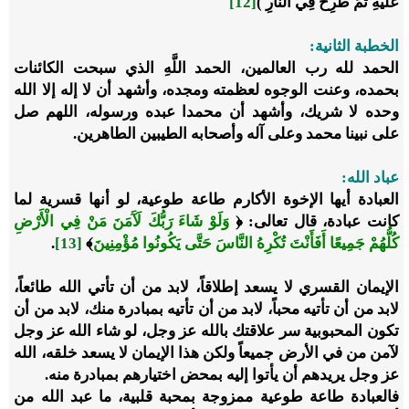
عَلَيْهِ ثُمَّ طُرِحَ فِي النَّارِ )
[12]
الخطبة الثانية:
الحمد لله رب العالمين، الحمد اللَّهِ الذي سبحت الكائنات
بحمده، وعنت الوجوه لعظمته ومجده، وأشهد أن لا إله إلا الله
وحده لا شريك، وأشهد أن محمدا عبده ورسوله، اللهم صل
على نبينا محمد وعلى آله وأصحابه الطيبين الطاهرين.
عباد الله:
العبادة أيها الإخوة الأكارم طاعة طوعية، لو أنها قسرية لما
كانت عبادة، قال تعالى: ﴿
وَلَوْ شَاءَ رَبُّكَ لَآَمَنَ مَنْ فِي الْأَرْضِ
كُلُّهُمْ جَمِيعًا أَفَأَنْتَ تُكْرِهُ النَّاسَ حَتَّى يَكُونُوا مُؤْمِنِينَ
﴾
[13]
.
الإيمان القسري لا يسعد إطلاقاً، لابد من أن تأتي الله طائعاً،
لابد من أن تأتيه محباً، لابد من أن تأتيه بمبادرة منك، لابد من أن
تكون المحبوبية سر علاقتك بالله عز وجل، لو شاء الله عز وجل
لآمن من في الأرض جميعاً ولكن هذا الإيمان لا يسعد خلقه، الله
عز وجل يريدهم أن يأتوا إليه بمحض اختيارهم بمبادرة منه.
فالعبادة طاعة طوعية ممزوجة بمحبة قلبية، ما عبد الله من