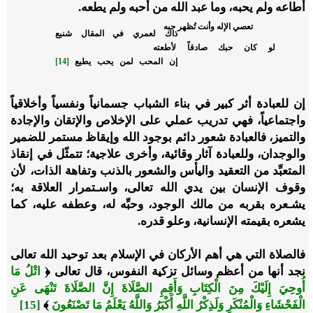
أطاعه ولم يحبه، وما عبد الله من أحبه ولم يطعه.
تعصي الإله وأنت تُظهر حبه
ذاك لعمري في المقال شنيع
لو كان حبك صادقاً لأطعته
إن المحب لمن يحب يطيع
[14]
إن للعبادة أثر كبير في بناء الشباب جسمانياً ونفسياً وأخلاقياً
واجتماعياً، فهي تدريب عملي على الإخلاص والإتقان والإجادة
والتميز، فالعبادة شعور دائم بوجود الله وإيقاظ مستمر للضمير
والوجدان، وللعبادة آثار وقائية، وأخرى علاجية؛ تتمثّل في إنقاذ
المتعبِّد من التعقيد واليأس والشعور بالذنب وتفاهة الذات، لأن
وقوف الإنسان بين يدي الله تعالى، واسـتمرار العلاقة به؛
يشـعره بقربه من مالك الوجود، وحبِّه له، وعطفه عليه، كما
يشعره بقيمته الإنسانية، وعلو قدره.
فالصلاة التي هي أهم الأركان في الإسلام بعد توحيد الله تعالى
نجد أنها من أعظم وسائل تزكية النفوس، قال تعالى ﴿
اتْلُ مَا
أُوحِيَ إِلَيْكَ مِنَ الْكِتَابِ وَأَقِمِ الصَّلَاةَ إِنَّ الصَّلَاةَ تَنْهَى عَنِ
الْفَحْشَاءِ وَالْمُنْكَرِ وَلَذِكْرُ اللَّهِ أَكْبَرُ وَاللَّهُ يَعْلَمُ مَا تَصْنَعُونَ
﴾
[15]