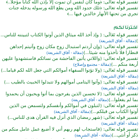
تفسير قوله تعالى: ﴿وما كان لنفس أن تموت إلا بإذن الله كتابا مؤجلا..﴾
تفسير قوله تعالى: ﴿تلك حدود الله ومن يطع الله ورسوله يدخله جنات
تجري من تحتها الأنهار خالدين فيها ...﴾
تفسير قوله تَعَالَى: { وإذ أخذ الله ميثاق الذين أوتوا الكتاب لتبيننه للناس...
}
(مقالة - آفاق الشريعة)
تفسير قوله تعالى: {وإن أردتم استبدال زوج مكان زوج وآتيتم إحداهن
قنطارا فلا تأخذوا منه شيئا...}
(مقالة - آفاق الشريعة)
تفسير قوله تعالى: {واللاتي يأتين الفاحشة من نسائكم فاستشهدوا عليهن
أربعة منكم ...}
(مقالة - مجتمع وإصلاح)
تفسير قوله تَعالى: {ولا تؤتوا السفهاء أموالكم التي جعل الله لكم قياما...}
(مقالة - آفاق الشريعة)
تفسير قوله تعالى: {وآتوا اليتامى أموالهم ولا تتبدلوا الخبيث بالطيب ...}
(مقالة - آفاق الشريعة)
تفسير قوله تعالى: {لا تحسبن الذين يفرحون بما أتوا ويحبون أن يحمدوا
بما لم يفعلوا...}
(مقالة - آفاق الشريعة)
تفسير قوله تعالى: {لتبلون في أموالكم وأنفسكم ولتسمعن من الذين
أوتوا الكتاب من قبلكم...}
(مقالة - آفاق الشريعة)
تفسير قوله تعالى: (شهر رمضان الذي أنزل فيه القرآن هدى للناس...)
(مقالة - آفاق الشريعة)
تفسير قوله تعالى: {فاستجاب لهم ربهم أني لا أضيع عمل عامل منكم من
ذكر أو أنثى...}
(مقالة - آفاق الشريعة)