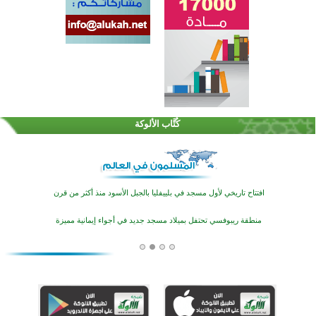
اختتام الدورة التاسعة لمسابقة حفظ وتلاوة القرآن الكريم في أزناكاييف
تيسليتش تختتم برنامجا تعليميا لتعزيز القيم وبناء الشخصية للشباب المسلمين
كُتَّاب الألوكة
اختتام منافسات قرآنية متميزة في بنغلاديش بمشاركة 3000 متسابق
أكثر من 400 طالب يشاركون في مسابقة المعلومات الإسلامية بأستراليا
افتتاح تاريخي لأول مسجد في بلييفليا بالجبل الأسود منذ أكثر من قرن
منطقة ريبوفسي تحتفل بميلاد مسجد جديد في أجواء إيمانية مميزة
أكبر مشروع إسلامي في ريف أستراليا يفتتح أبوابه بعد سنوات من العمل والعطاء
القرآن والتربية في صدارة البرامج الصيفية للمسلمين في بينزا وساراتوف وموردوفيا هذا العام
اختتام الدورة التاسعة لمسابقة حفظ وتلاوة القرآن الكريم في أزناكاييف