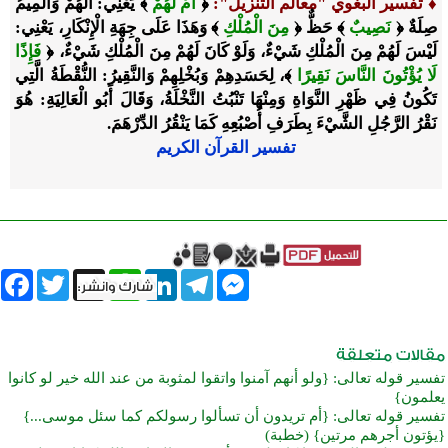
♦
تفسير البغوي "معالم التنزيل":
﴿
أَمْ لَهُمْ
﴾ يَعْنِي: ألَهُمْ وَالْمِيمُ
صِلَةٌ ﴿
نَصِيبٌ
﴾ حَظٌّ ﴿
مِنَ الْمُلْكِ
﴾ وَهَذَا عَلَى جِهَةِ الْإِنْكَارِ، يَعْنِي:
لَيْسَ لَهُمْ مِنَ الْمُلْكِ شَيْءٌ، وَلَوْ كَانَ لَهُمْ مِنَ الْمُلْكِ شَيْءٌ، ﴿
فَإِذًا
لَا يُؤْتُونَ النَّاسَ نَقِيرًا
﴾، لِحَسَدِهِمْ وَبُخْلِهِمْ وَالنَّقِيرُ: النُّقْطَةُ الَّتِي
تَكُونُ فِي ظَهْرِ النَّوَاةِ وَمِنْهَا تَنْبُتُ النَّخْلَةُ، وَقَالَ أَبُو الْعَالِيَةِ: هُوَ
نَقْرُ الرَّجُلِ الشَّيْءَ بِطَرَفِ أُصْبُعِهِ كَمَا يَنْقُرُ الدِّرْهَمَ.
تفسير القرآن الكريم
book
Twitter
WhatsApp
X
LinkedIn
Telegram
Messenger
تفسير قوله تعالى: {ولو أنهم آمنوا واتقوا لمثوبة من عند الله خير لو كانوا
يعلمون}
تفسير قوله تعالى: {أم تريدون أن تسألوا رسولكم كما سئل موسى...}
{يؤتون أجرهم مرتين} (خطبة)