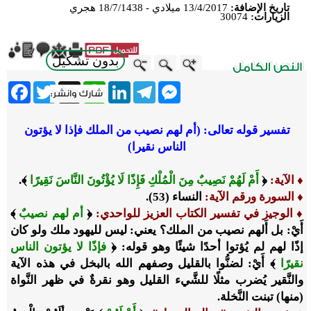
تاريخ الإضافة:
13/4/2017 ميلادي - 18/7/1438 هجري
الزيارات:
30074
بدون تشكيل
ebook
Twitter
WhatsApp
X
LinkedIn
Telegram
Messenger
تفسير قوله تعالى: (أم لهم نصيب من الملك فإذا لا يؤتون
الناس نقيرا)
♦
الآية:
﴿
أَمْ لَهُمْ نَصِيبٌ مِنَ الْمُلْكِ فَإِذًا لَا يُؤْتُونَ النَّاسَ نَقِيرًا
﴾.
♦
السورة ورقم الآية:
النساء (53).
♦
الوجيز في تفسير الكتاب العزيز للواحدي
:
﴿
أم لهم نصيبٌ
﴾
أَيْ: بل أَلهم نصيب من الملك؟ يعني: ليس لليهود ملك ولو كان
إذًا لهم لم يُؤتوا أحدًا شيئًا وهو قوله: ﴿
فإذًا لا يؤتون الناس
نقيرًا
﴾ أَيْ: لضنُّوا بالقليل وصفهم الله بالبخل في هذه الآية
والنَّقير يُضرب مثلًا للشَّيء القليل وهو نقرةٌ في ظهر النَّواة
(منها) تبنت النَّخلة.