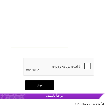
مرحباً بالضيف
الألوكة تقترب منك أكثر!