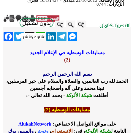
تاريخ الإضافة:
22/10/2015 ميلادي - 10/1/1437 هجري
الزيارات:
8744
بدون تشكيل
ebook
Twitter
WhatsApp
X
LinkedIn
Telegram
Messenger
مسابقات الوسطية في الإعلام الجديد
(2)
بسم الله الرحمن الرحيم
الحمد لله رب العالمين، والصلاة والسلام على خير المرسلين،
نبينا محمد وعلى آله وأصحابه أجمعين
أطلقت
شبكة الألوكة
- بحمد الله تعالى -:
مسابقات الوسطية (2)
على مواقع التواصل الاجتماعي:
AlukahNetwork
التابعة
لشبكة الألوكة
، في:
الإنستغرام
،
وتويتر
،
والفيس بوك