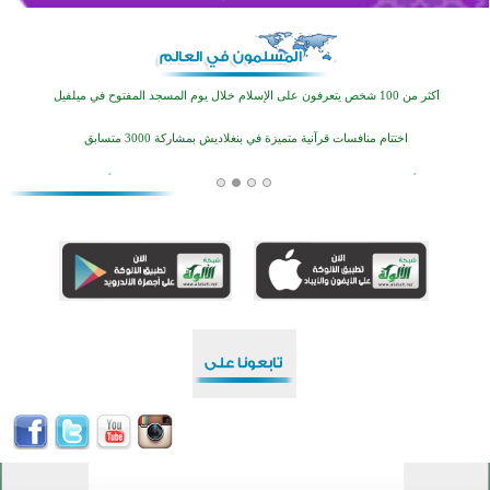
أكثر من 100 شخص يتعرفون على الإسلام خلال يوم المسجد المفتوح في ميلفيل
اختتام منافسات قرآنية متميزة في بنغلاديش بمشاركة 3000 متسابق
أكثر من 400 طالب يشاركون في مسابقة المعلومات الإسلامية بأستراليا
افتتاح تاريخي لأول مسجد في بلييفليا بالجبل الأسود منذ أكثر من قرن
منطقة ريبوفسي تحتفل بميلاد مسجد جديد في أجواء إيمانية مميزة
أكبر مشروع إسلامي في ريف أستراليا يفتتح أبوابه بعد سنوات من العمل والعطاء
القرآن والتربية في صدارة البرامج الصيفية للمسلمين في بينزا وساراتوف وموردوفيا هذا العام
اختتام الدورة التاسعة لمسابقة حفظ وتلاوة القرآن الكريم في أزناكاييف
أكثر من 100 شخص يتعرفون على الإسلام خلال يوم المسجد المفتوح في ميلفيل
اختتام منافسات قرآنية متميزة في بنغلاديش بمشاركة 3000 متسابق