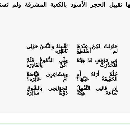
لها تقبيل الحجر الأسود بالكعبة المشرفة ولم تست
حَاوَلتُ لكِنْ عِنْدَهَا
تَقْبِيلهُ والنَّاسُ حَوْلِي
لم أَسْتَطِعْ
نَاظِرَه
فِي مَوْقِفٍ قَدْ هِبْتُهُ
مِنِّي الدُّمُوعُ فَلَمْ
فَتَحَدَّرَتْ
أَكُنْ بِالقَادِرَه
حُلُمٌ أَرَاهُ أَمِ
ومَشَاعِرِي فَيَّاضَةٌ
الحَقِيقَةُ عَيْنُهَا؟
أَمْ عَاثِرَه؟
إِن فَاتَنِي التَّقْبِيلُ
فَجَوَانِحِي بِالشَّوقِ
سَاعَةَ هِبْتُهُ
دَوْمًا سَائِرَه