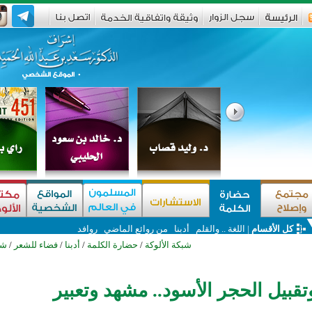
كل الأقسام
|
اللغة .. والقلم
أدبنا
من روائع الماضي
روافد
شبكة الألوكة
/
حضارة الكلمة
/
أدبنا
/
فضاء للشعر
/
شع
وتقبيل الحجر الأسود.. مشهد وتعبير