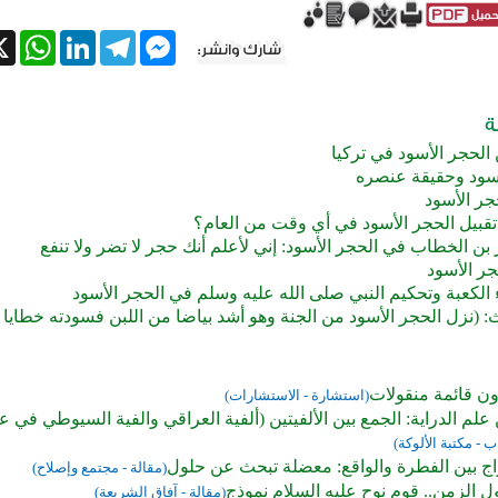
tsApp
X
LinkedIn
Telegram
Messenger
الحجر الأسود في تركيا
أسود وحقيقة عنصره
جر الأسود
تقبيل الحجر الأسود في أي وقت من العام؟
ن الخطاب في الحجر الأسود: إني لأعلم أنك حجر لا تضر ولا تنفع
ر الأسود
ء الكعبة وتحكيم النبي صلى الله عليه وسلم في الحجر الأسود
 (نزل الحجر الأسود من الجنة وهو أشد بياضا من اللبن فسودته خطايا ب
ون قائمة منقولات
(استشارة - الاستشارات)
 علم الدراية: الجمع بين الألفيتين (ألفية العراقي والفية السيوطي في 
ب - مكتبة الألوكة)
واج بين الفطرة والواقع: معضلة تبحث عن حلول
(مقالة - مجتمع وإصلاح)
ل الزمن.. قوم نوح عليه السلام نموذج
(مقالة - آفاق الشريعة)