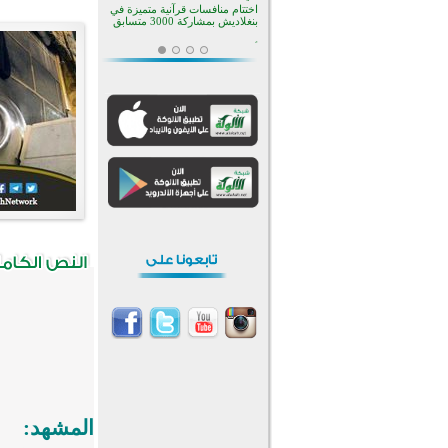
بأستراليا
افتتاح تاريخي لأول مسجد في بلييفليا
بالجبل الأسود منذ أكثر من قرن
منطقة ريبوفسي تحتفل بميلاد
مسجد جديد في أجواء إيمانية مميزة
أكبر مشروع إسلامي في ريف
أستراليا يفتتح أبوابه بعد سنوات من
العمل والعطاء
القرآن والتربية في صدارة البرامج
الصيفية للمسلمين في بينزا
وساراتوف وموردوفيا هذا العام
اختتام الدورة التاسعة لمسابقة حفظ
وتلاوة القرآن الكريم في أزناكاييف
أكثر من 100 شخص يتعرفون على
الإسلام خلال يوم المسجد المفتوح
في ميلفيل
اختتام منافسات قرآنية متميزة في
بنغلاديش بمشاركة 3000 متسابق
المشهد: