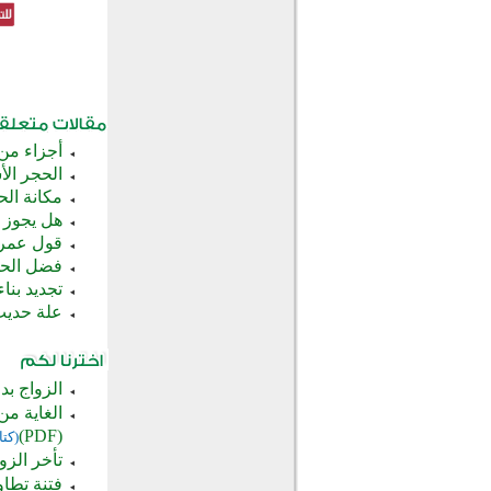
أجزاء من 
الحجر ال
مكانة الح
هل يجوز 
قول عمر ب
فضل الحج
تجديد بنا
علة حديث:
الزواج بد
الغاية من
(PDF)
(كتا
تأخر الز
فتنة تطاو