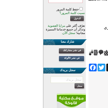
حفظ كلمة المرور
نسيت كلمة المرور؟
تعرّف أكثر على
مزايا العضوية
وتذكر أن جميع خدماتنا المميزة
مجانية!
سجل الآن
.
شارك معنا
في نشر مشاركتك
في نشر الألوكة
Facebook
Twitter
Wh
سجل بريدك