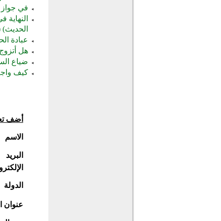
في جواز ل
النهاية ف
الحديث) (PDF)
عبادة الح
هل أتزوج
ضياع الس
كيف واجه 
أضف تع
الاسم
البريد
الإلكترو
الدولة
عنوان ا