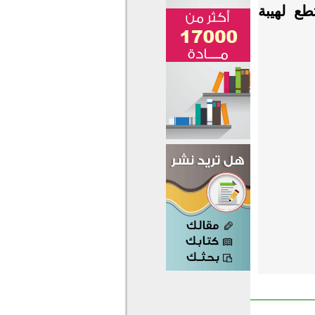
طع لهيبة