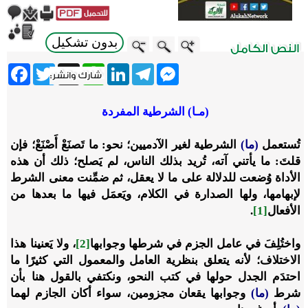
بدون تشكيل
ebook
Twitter
WhatsApp
X
LinkedIn
Telegram
Messenger
(مـا) الشرطية المفردة
تُستعمل
(ما)
الشرطية لغير الآدميين؛ نحو: ما تَصنَعْ أَصْنَعْ؛ فإن
قلتَ: ما يأتني آته، تُريد بذلك الناس، لم يَصلح؛ ذلك أن هذه
الأداة وُضعت للدلالة على ما لا يعقل، ثم ضمِّنت معنى الشرط
لإبهامها، ولها الصدارة في الكلام، ويَعمَل فيها ما بعدها من
الأفعال
[1]
.
واختُلِفَ في عامل الجزم في شرطها وجوابها
[2]
، ولا يَعنينا هذا
الاختلاف؛ لأنه يتعلق بنظرية العامل والمعمول التي كثيرًا ما
احتدَم الجدل حولها في كتب النحو، ونكتفي بالقول هنا بأن
شرط
(ما)
وجوابها يقعان مجزومين، سواء أكان الجازم لهما