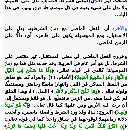
صلَحت دون
(الذي)
لمعنى الشرط، فكلتاهما تدل على العموم،
ولا تدل على شيء بعينه في كل موضع، فلا فرق بينهما في هذا
الباب.
والآخر:
أن الفعل الماضي مع
(ما)
الشرطية، يدل على
الاستقبال، ومع الموصولة يكون على ظاهره؛ أي: دالًّا على
الزمن الماضي.
وخروج الفعل الماضي إلى معنى المستقبل، غير مقتصر على
الشرط، بل هو أمر عام في العربية، وقد حدث مثل هذا مع
(ما)
الموصولة؛ كالذي في قوله تعالى:
﴿
وَلَهُ مَا سَكَنَ فِي الليْلِ
وَالنَّهَارِ وَهُوَ السَّمِيعُ الْعَلِيمُ
﴾
[الأنعام: 13]، والمراد كما هو ظاهر
من اللفظ: الساكن في الليل والنهار؛ ماضيًا وحاضرًا ومستقبلًا،
وقوله تعالى:
﴿
وَمَا خَلَقَ الذَّكَرَ والأُنْثَى
﴾
[الليل: 3]، وهذا الخلق
لم يكن فيما مضى من الزمن فانقطَع، بل هو قائمٌ ومستمرٌّ إلى
أن يرث الله الأرض ومَن عليها؛ كما قال تعالى:
﴿
إنَّهُ هُوَ يُبْدِئُ
وَيُعِيدُ
﴾
[البروج: 13]، وقد ورد الشرط والصلة ماضيين، واتَّحدت
دلالة زمانيهما؛ لوقوعهما في سياق واحد؛ كما في قوله تعالى:
﴿
إِنِ امْرُؤٌ هَلَكَ لَيْسَ لَهُ وَلَدٌ وَلَهُ أُخْتٌ فَلَهَا نِصْفُ مَا تَرَكَ
﴾