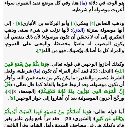
هو الوجه في دلالة
(ما)
هنا، وفي كل موضع تفيد العموم، سواء
أُعربت موصولة أم شرطية.
وذهب النحاس
[4]
ومكي
[5]
وأبو البركات بن الأنباري
[6]
- إلى
أنها موصولة بمنزلة
(الذي)
؛ لأنها نزلت في شيء بعينه، وذهب
العكبري إلى أنه لا يَحسُن أن تكون موصولة؛ لأن ذلك يقتضي أن
يكون المصيب له ماضيًا مخصصًا، والمعنى على العموم،
والمراد كل ما أصابك ويُصيبك، فهو من الله
[7]
.
وكذلك أجازوا الوجهين في قوله تعالى:
﴿
وَمَا بِكُمْ مِنْ نِعْمَةٍ فَمِنَ
اللهِ
﴾
[النحل: 53]، فقد أجاز الفراء أن تكون
(ما)
شرطية، وفعل
الشرط مُضمر، والتقدير: ما يكن بكم من نعمة فمن الله، وأجاز
أن تكون موصولة، وقد ارتبط خبرُها بالفاء؛ كما قال تعالى:
﴿
قُلْ
إِنَّ الْمَوْتَ الذِي تَفِرُّونَ مِنْهُ فَإِنهُ مُلاقِيكُمْ
﴾
[الجمعة: 8]
[8]
،
ورجَّح آخرون الموصولية بعد أن أشاروا إلى جواز الوجهين
[9]
.
أما قوله تعالى:
﴿
وَمَا أَصَابَكُمْ مِنْ مُصِيبَةٍ فَبِمَا كَسَبَتْ أَيْدِيكُمْ
وَيَعْفُو عَن كَثِيرٍ
﴾
[الشورى: 30] - فقد قرأ نافع وابن عامر بغير
فاء، وكذلك هي في مصاحف المدينة وأهل الشام، وقرأ الباقون