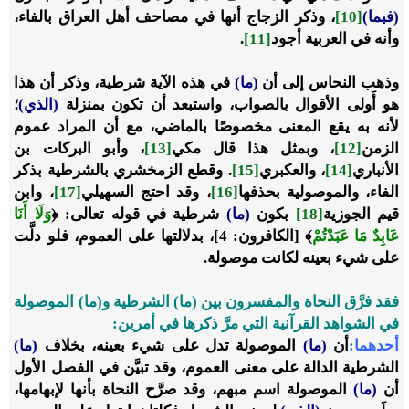
(فبما)
[10]
، وذكر الزجاج أنها في مصاحف أهل العراق بالفاء،
وأنه في العربية أجود
[11]
.
وذهب النحاس إلى أن
(ما)
في هذه الآية شرطية، وذكر أن هذا
هو أَولى الأقوال بالصواب، واستبعد أن تكون بمنزلة
(الذي)
؛
لأنه به يقع المعنى مخصوصًا بالماضي، مع أن المراد عموم
الزمن
[12]
، وبمثل هذا قال مكي
[13]
، وأبو البركات بن
الأنباري
[14]
، والعكبري
[15]
. وقطع الزمخشري بالشرطية بذكر
الفاء، والموصولية بحذفها
[16]
، وقد احتج السهيلي
[17]
، وابن
قيم الجوزية
[18]
بكون
(ما)
شرطية في قوله تعالى:
﴿
وَلَا أَنَا
عَابِدٌ مَا عَبَدْتُمْ
﴾
[الكافرون: 4]، بدلالتها على العموم، فلو دلَّت
على شيء بعينه لكانت موصولة.
فقد فرَّق النحاة والمفسرون بين (ما) الشرطية و(ما) الموصولة
في الشواهد القرآنية التي مرَّ ذكرها في أمرين:
أحدهما:
أن
(ما)
الموصولة تدل على شيء بعينه، بخلاف
(ما)
الشرطية الدالة على معنى العموم، وقد تبيَّن في الفصل الأول
أن
(ما)
الموصولة اسم مبهم، وقد صرَّح النحاة بأنها لإبهامها،