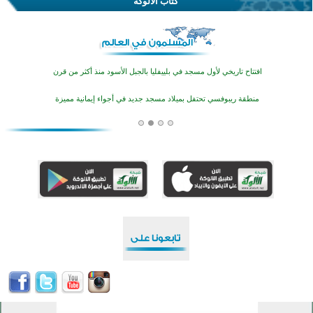
كُتَّاب الألوكة
اختتام منافسات قرآنية متميزة في بنغلاديش بمشاركة 3000 متسابق
أكثر من 400 طالب يشاركون في مسابقة المعلومات الإسلامية بأستراليا
افتتاح تاريخي لأول مسجد في بلييفليا بالجبل الأسود منذ أكثر من قرن
منطقة ريبوفسي تحتفل بميلاد مسجد جديد في أجواء إيمانية مميزة
أكبر مشروع إسلامي في ريف أستراليا يفتتح أبوابه بعد سنوات من العمل والعطاء
القرآن والتربية في صدارة البرامج الصيفية للمسلمين في بينزا وساراتوف وموردوفيا هذا العام
اختتام الدورة التاسعة لمسابقة حفظ وتلاوة القرآن الكريم في أزناكاييف
تيسليتش تختتم برنامجا تعليميا لتعزيز القيم وبناء الشخصية للشباب المسلمين
اختتام منافسات قرآنية متميزة في بنغلاديش بمشاركة 3000 متسابق
أكثر من 400 طالب يشاركون في مسابقة المعلومات الإسلامية بأستراليا