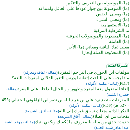
(ما) الموصولة بين التعريف والتنكير
(ما) الموصولة بين جواز عودها على العاقل وامتناعه
(ما) ومعنى الجنس
(ما) ومعنى الشيء
(ما) الاستفهامية
ما الشرطية المركبة
(ما) المصدرية والموصولات الحرفية
(ما) العاملة
معنى (ما) النافية ومعاني (ما) الأخر
(ما) المحذوفة الصلة إيجازا
‌مؤلفات ابن الجوزي في التراجم المفردة
(مقالة - ثقافة ومعرفة)
ماذا يجب على الباحث إتقانه ليدرس التغير الدلالي لمفردات اللغة؟
(PDF)
(كتاب - مكتبة الألوكة)
إلغاء المفعول معه المفرد وظهور واو الحال الداخلة على المفرد
(مقالة -
حضارة الكلمة)
المفردات - تصنيف: علي بن عبيد الله بن نصر ابن الزاغوني الحنبلي (455
- 527 هـ) (PDF)
(كتاب - مكتبة الألوكة)
الذكر الدائم يجعلك تسبق غيرك إلى الله
(مقالة - آفاق الشريعة)
نفحات من آي الصلاة
(مقالة - آفاق الشريعة)
حديث: خذي من ماله بالمعروف ما يَكفيك ويكفي بنيك
(مقالة - موقع الشيخ
عبد القادر شيبة الحمد)