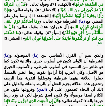
فِي السَّفِينَةِ خَرَقَهَا
﴾
[الكهف: 71]، وقوله تعالى:
﴿
قُلْ إِنِ افْتَرَيْتُهُ
فَلا تَمْلِكُونَ لِي مِنَ اللهِ شَيْئًا
﴾
[الاحقاف: 8]، وقوله تعالى:
﴿
وَإِذَا
رَأَوْا تِجَارَةً أَوْ لَهْوًا انفَضُّوا إِلَيْهَا
﴾
[الجمعة: 11]، ومما يدل على
المضي مع
(ما)
الشرطية قوله تعالى:
﴿
وَمَا أَصَابَكُمْ يَوْمَ الْتَقَى
الْجَمْعَانِ فَبِإِذْنِ اللهِ
﴾
[آل عمران: 166]، وقوله تعالى:
﴿
قُلْ مَا
سَأَلْتُكُم منْ أَجْرٍ فَهُوَ لَكُمْ
﴾
[سبأ: 47]، وقوله تعالى:
﴿
مَا قَطَعْتُم
من لينَةٍ أَوْ تَرَكْتُمُوهَا قَائِمَةً عَلَى أُصُولِهَا فَبِإِذْنِ اللهِ
﴾
[الحشر: 5]
[20]
.
والذي يبدو أن الفرق الأساسي بين
(ما)
الموصولة و
(ما)
الشرطية أن الأولى تكون في أسلوب خبري، والثانية تكون كما
هو ظاهر من التسمية في أسلوب شرطي، والأسلوب الخبري
هو الأصل، وكان العرب إذا أرادوا تقوية ربط الخبر بالمبتدأ،
جعلوا العلاقة بينهما شرطية، وتوصَّلوا لتقوية هذا الربط،
وتحقيق هذه العلاقة بجزم الفعل أو بالربط بالفاء، والدليل على
ذلك أن النحاة يُجمعون على أن
(الذي)
وفروعها تكون في
الكلام اسمًا موصولًا، ولا تكون اسمَ شرطٍ، لكن قد ورَد ربط
خبرها بالفاء؛ كقوله تعالى:
﴿
قُلْ إِن الْمَوْتَ الذِي تَفِرُّونَ مِنْهُ فَإِنهُ