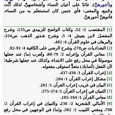
و
(أجورهنَّ)
، عائدٌ على أعيان النساء وأشخاصهنَّ، لذلك أُنِّث
وجُمع، والمعنى: فأي جنس كان استمتعتُم به من النساء،
فآتوهنَّ أُجورهنَّ.
[1]
المقتضب 2/ 52، وكتاب الواضح للزبيدي ص135، وشرح
المفصل لابن يعيش 4/ 5، وشرح شذور الذهب ص334،
والبرهان في علوم القرآن 4/ 402.
[2]
البغداديات ص270، وشرح الرضي على الكافية 4/ 91-92.
[3]
معاني القرآن وإعرابه 2/ 79-80، وتُعرب (ما) عند جعلها
موصولةً في محل رفع على الابتداء، وكذلك عند جعلها شرطية؛
لأن الفعل (أصابك) متعدٍّ استوفَى مفعوله.
[4]
إعراب القرآن 1/ 436-437.
[5]
مشكل إعراب القرآن 1/ 204.
[6]
البيان في غريب إعراب القرآن 1/ 261.
[7]
التبيان في إعراب القرآن 1/ 374-375.
[8]
معاني القرآن 1/ 104-105.
[9]
الأمالي الشجرية 2/ 236، والتبيان في إعراب القرآن 2/
798، ومغني اللبيب 1/ 302، و(ما) في الوجهين في محل رفع