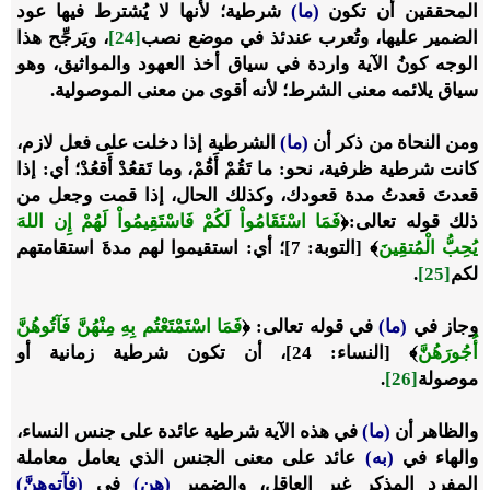
المحققين أن تكون
(ما)
شرطية؛ لأنها لا يُشترط فيها عود
الضمير عليها، وتُعرب عندئذ في موضع نصب
[24]
، ويَرجِّح هذا
الوجه كونُ الآية واردة في سياق أخذ العهود والمواثيق، وهو
سياق يلائمه معنى الشرط؛ لأنه أقوى من معنى الموصولية.
ومن النحاة من ذكر أن
(ما)
الشرطية إذا دخلت على فعل لازم،
كانت شرطية ظرفية، نحو: ما تَقُمْ أَقُمْ، وما تَقعُدْ أَقعُدْ؛ أي: إذا
قعدتَ قعدتُ مدة قعودك، وكذلك الحال، إذا قمت وجعل من
ذلك قوله تعالى:
﴿
فَمَا اسْتَقَامُواْ لَكُمْ فَاسْتَقِيمُواْ لَهُمْ إِن اللهَ
يُحِبُّ الْمُتقِينَ
﴾
[التوبة: 7]؛ أي: استقيموا لهم مدةَ استقامتهم
لكم
[25]
.
وجاز في
(ما)
في قوله تعالى:
﴿
فَمَا اسْتَمْتَعْتُم بِهِ مِنْهُنَّ فَآتُوهُنَّ
أُجُورَهُن
﴾
[النساء: 24]، أن تكون شرطية زمانية أو
موصولة
[26]
.
والظاهر أن
(ما)
في هذه الآية شرطية عائدة على جنس النساء،
والهاء في
(به)
عائد على معنى الجنس الذي يعامل معاملة
المفرد المذكر غير العاقل، والضمير
(هن)
في
(فآتوهنَّ)