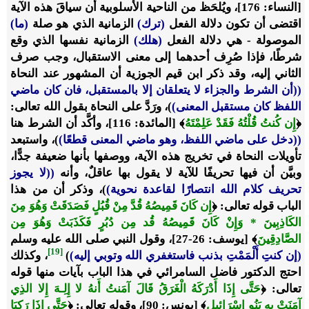
[النساء: 176]، ويُلحَظ من الناحية الأسلوبية أن سياقَ هذه الآية
اقتضى أن تكون دلالة الفعل
(ترك)
الزمانية الذي هو صلة
(ما)
الموصولة - هي دلالة الفعل
(هلك)
الزمانية نفسها الذي وقع
شرطًا، فإذا صُرِف أحدهما إلى معنى الاستقبال، وجب صرف
الثاني إليه، وقد ذكر ابن قيم الجوزية أن المشهور عند النحاة
((أن الشرط والجزاء لا يتعلقان إلا بالمستقبل، فان كان ماضي
اللفظ كان مستقبل المعنى)
)، ورَدَّ على النحاة بقول الله تعالى:
﴿
إِن كُنتُ قُلْتُهُ فَقَدْ عَلِمْتَهُ
﴾
[المائدة: 116]، وأكَّد أن الشرط هنا
((دخل على ماضي اللفظ، وهو ماضي المعنى قطعًا)
)، واستبعد
تأويلات النحاة في تخريج هذه الآية، ووصفها بأنها ضعيفة جدًّا،
وبيَّن أن فيها تحريفًا للآية لا يقول بها عاقلٌ، وأنه
((لا يجوز
تحريف كلام الله انتصارًا لقاعدة نحوية)
)، وذكر أن من هذا
الباب قوله تعالى:
﴿
إِن كَانَ قَمِيصُهُ قُدَّ مِنْ قُبُلٍ فَصَدَقَتْ وَهُوَ مِنَ
الكَاذِبِينَ * وَإِنْ كَانَ قَمِيصُهُ قُد مِن دُبُرٍ فَكَذَبَتْ وَهُوَ مِن
الصَّادِقِينَ
﴾
[يوسف: 26-27]، وقول النبي صلى الله عليه وسلم
[19]
(إن كنتِ أَلْمَمْتِ بذنب فاستغفري الله وتوبي إليه)
)
، وكذلك
احتج الدكتور فاضل السامرائي في هذا الباب بآيات منها قوله
تعالى:
﴿
حَتَّى إِذَا أَدْرَكَهُ الْغَرَقُ قَالَ آمَنتُ أَنهُ لا إِلِـهَ إِلا الذِي
آمَنَتْ بِهِ بَنُو إِسْرَائِيل
﴾
[يونس: 90]، وقوله تعالى:
﴿
حَتَّى إِذَا رَكِبَا