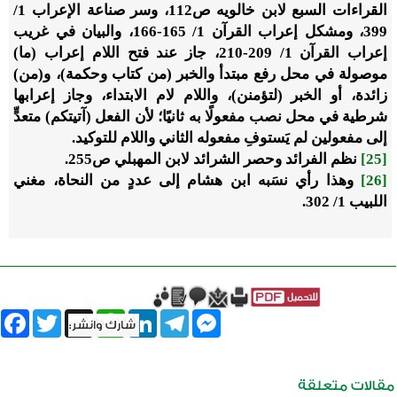
القراءات السبع لابن خالويه ص112، وسر صناعة الإعراب 1/
399، ومشكل إعراب القرآن 1/ 165-166، والبيان في غريب
إعراب القرآن 1/ 209-210، جاز عند فتح اللام إعراب (ما)
موصولة في محل رفع مبتدأ والخبر (من كتاب وحكمة)، و(من)
زائدة، أو الخبر (لتؤمنن)، واللام لام الابتداء، وجاز إعرابها
شرطية في محل نصب مفعولًا به ثانيًا؛ لأن الفعل (آتيتكم) متعدٍّ
إلى مفعولين لم يَستوفِ مفعوله الثاني واللام للتوكيد.
[25]
نظم الفرائد وحصر الشرائد لابن المهبلي ص255.
[26]
وهذا رأي نسَبه ابن هشام إلى عددٍ من النحاة، مغني
اللبيب 1/ 302.
book
Twitter
WhatsApp
X
LinkedIn
Telegram
Messenger