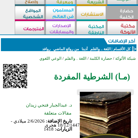
كل الأقسام
|
اللغة .. والقلم
أدبنا
من روائع الماضي
روافد
شبكة الألوكة
/
حضارة الكلمة
/
اللغة .. والقلم
/
الوعي اللغوي
(مـا) الشرطية المفردة
د. عبدالجبار فتحي زيدان
مقالات متعلقة
تاريخ الإضافة:
2/6/2026 ميلادي -
18/12/1447 هجري
الزيارات:
1418