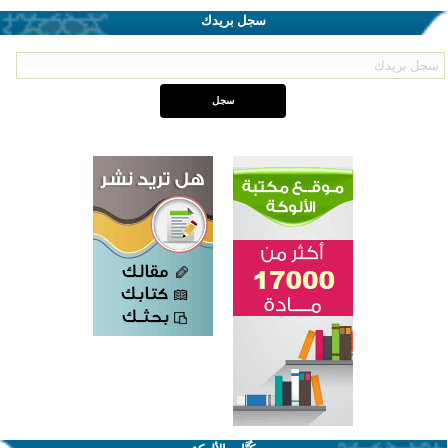
سجل بريدك
اختتام الدورة التاسعة لمسابقة حفظ وتلاوة القرآن الكريم في أزناكاييف
تيسليتش تختتم برنامجا تعليميا لتعزيز القيم وبناء الشخصية للشباب المسلمين