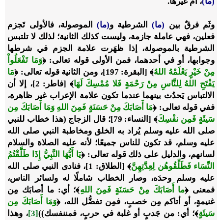
(ما)
، أم غيرها.
وثَم فرقٌ بين
(ما)
الشرطية و
(ما)
الموصولة، فالأولى تَجزم
فعلين، فهي عاملة جازمة، وليست كذلك الثانية؛ لذلك لا تلتبس
الشرطية بالموصولة، إذا ظهَرت علامة الجزم في شرطها
وجوابها، أو في أحدهما، فمن الأولى قوله تعالى:
﴿
وَمَا تَفْعَلُواْ
مِنْ خَيْرٍ يَعْلَمْهُ اللهُ
﴾
[البقرة: 197]، ومن الثانية قوله تعالى:
﴿
مَا
يَفْتَحِ اللهُ لِلنَّاسِ مِنْ رَحْمَةٍ فَلا
مُمْسِكَ
لَهَا
﴾
[فاطر: 2]، إلا أن
الالتباس يَحدُث بينهما عندما تكون علامة الإعراب غير ظاهرة،
ففي قوله تعالى:
﴿
مَا أَصَابَكَ مِنْ حَسَنَةٍ فَمِنَ اللهِ وَمَا أَصَابَكَ مِن
سَيئَةٍ فَمِن نفْسِكَ
﴾
[النساء: 79]؛ قال الزجاج (هذا خطاب للنبي
صلى الله عليه وسلم يُراد به الخلق ومخاطبة النبي صلى الله
عليه وسلم، قد تكون للناس جميعًا؛ لأنه عليه الصلاة والسلام
لسانهم، والدليل على ذلك قوله تعالى: ﴿
يَا أَيُّهَا النَّبِيُّ إِذَا طَلَّقْتُمُ
النِّسَاء فَطَلِّقُوهُن لِعِدَّتِهِنَّ
﴾ [الطلاق: 1]، فنادى النبي صلى الله
عليه وسلم وحدَه، وصار الخطاب شاملًا له ولسائر الناس،
فمعنى ﴿
ما أَصَابَكَ مِنْ حَسَنَةٍ فَمِنَ اللهِ
﴾؛ أي: ما أصابَك مِن
غنيمةٍ، أو أتاكم مِن خصبٍ، فمِن تفضُّل الله، ﴿
وَمَا أَصَابَكَ مِن
سَيئَةٍ
﴾؛ أي: من جَدبٍ أو غلبة في حربٍ، فمننفسك))
[3]
، وهذا