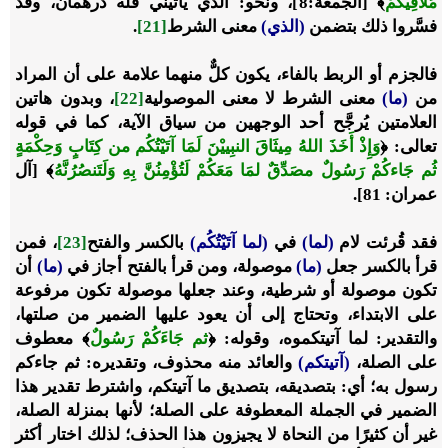
مُلاقِيكُمْ
﴾
[الجمعة:8]، ونحو: الذي يأتيني فله درهمان، وقد
فسَّروا ذلك بتضمن
(الذي)
معنى الشرط
[21]
.
فالجزم أو الربط بالفاء، يكون كلٌّ منهما علامة على أن المراد
من
(ما)
معنى الشرط لا معنى الموصولية
[22]
، وبدون هاتين
العلامتين يُرجَّح أحد الوجهين من سياق الآية، كما في قوله
تعالى:
﴿
وَإِذْ أَخَذَ اللهُ مِيثَاقَ النبِييْنَ لَمَا آتَيْتُكُم من كِتَابٍ وَحِكْمَةٍ
ثُم جَاءكُمْ رَسُولٌ مصَدِّقٌ لمَا مَعَكُمْ لَتُؤْمِنُنَّ بِهِ وَلَتَنصُرُنَّهُ
﴾
[آل
عمران: 81].
فقد قُرئت لام
(لما)
في
(
لما آتَيْتُكُم)
بالكسر والفتح
[23]
، فمن
قرأ بالكسر جعل
(ما)
موصولة، ومن قرأ بالفتح أجاز في
(ما)
أن
تكون موصولة أو شرطية، وعند جعلها موصولة تكون مرفوعة
على الابتداء، وتحتاج إلى أن يعود عليها الضمير من صلتها،
والتقدير: لما آتيتكموه، وقوله:
﴿
ثم جَاءَكُمْ رَسُولٌ
﴾
معطوف
على الصلة،
(آتيتكم)
والعائد منه محذوف، وتقديره: ثم جاءكم
رسول به؛ أي: بتصديقه، بتصديق ما آتيتكم، واشترط تقدير هذا
الضمير في الجملة المعطوفة على الصلة؛ لأنها بمنزلة الصلة،
غير أن كثيرًا من النحاة لا يجيزون هذا الحذف؛ لذلك اختار أكثر