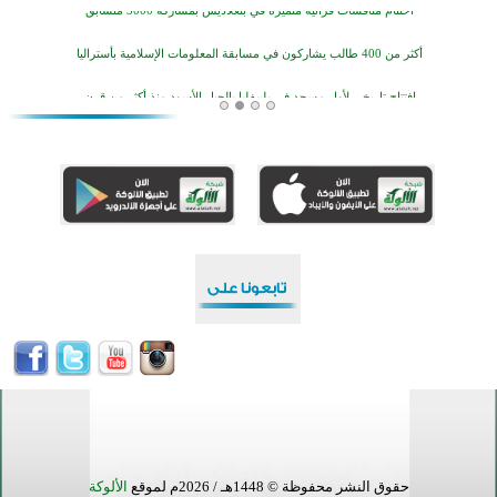
افتتاح تاريخي لأول مسجد في بلييفليا بالجبل الأسود منذ أكثر من قرن
منطقة ريبوفسي تحتفل بميلاد مسجد جديد في أجواء إيمانية مميزة
أكبر مشروع إسلامي في ريف أستراليا يفتتح أبوابه بعد سنوات من العمل والعطاء
القرآن والتربية في صدارة البرامج الصيفية للمسلمين في بينزا وساراتوف وموردوفيا هذا العام
اختتام الدورة التاسعة لمسابقة حفظ وتلاوة القرآن الكريم في أزناكاييف
تيسليتش تختتم برنامجا تعليميا لتعزيز القيم وبناء الشخصية للشباب المسلمين
اختتام منافسات قرآنية متميزة في بنغلاديش بمشاركة 3000 متسابق
أكثر من 400 طالب يشاركون في مسابقة المعلومات الإسلامية بأستراليا
حقوق النشر محفوظة © 1448هـ / 2026م لموقع
الألوكة