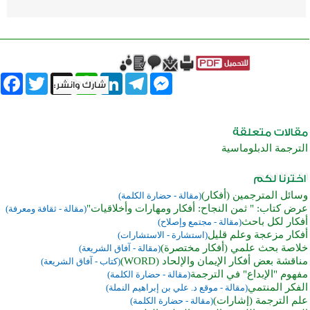
book
Twitter
WhatsApp
X
LinkedIn
Telegram
Messenger
الترجمة الدبلوماسية
وسائل المترجمين (أفكار)
(مقالة - حضارة الكلمة)
عرض كتاب: " ثمن النجاح: أفكار ومهارات وأخلاقيات"
(مقالة - ثقافة ومعرفة)
أفكار لكل باحث
(مقالة - مجتمع وإصلاح)
أفكار مزعجة وعلم قليل
(استشارة - الاستشارات)
خلاصة بحث علمي (أفكار مختصرة)
(مقالة - آفاق الشريعة)
مناقشة بعض أفكار الإيمان والإلحاد (WORD)
(كتاب - آفاق الشريعة)
مفهوم "الإبداع" في الترجمة
(مقالة - حضارة الكلمة)
الفكر المنتمي
(مقالة - موقع د. علي بن إبراهيم النملة)
علم الترجمة (إشارات)
(مقالة - حضارة الكلمة)