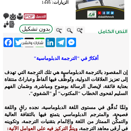
الزيارات:
1446
بدون تشكيل
ebook
Twitter
WhatsApp
X
LinkedIn
Telegram
Messenger
أفكارٌ في "الترجمة الدبلوماسية"
إن المقصود بالترجمة الدبلوماسية هي تلك الترجمة التي تهدف
إلى تعزيز العلاقات الدولية، وتُوظَّف فيها ألفاظٌ وعباراتٌ منتقاة
بعناية فائقة، لإيصال الرسالة بوضوح ومباشرة، وضَمان الفهم
السليم لفحوى الخطاب "المكتوب" أو "الشفوي".
ولمَّا نُدقِّق في مستوى اللغة الدبلوماسية، نجده راقٍ واللغة
فصيحة، والمترجم الدبلوماسي يتمتع فيها بالثقافة العالية
والتمكُّن الممتاز من اللغة والِالمام بتقنيات الترجمة، وتكوينه
في أرقى معاهد الترجمة،
ويتمُّ التركيز فيه على العوامل الآتية: