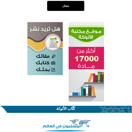
اختتام الدورة التاسعة لمسابقة حفظ وتلاوة القرآن الكريم في أزناكاييف
تيسليتش تختتم برنامجا تعليميا لتعزيز القيم وبناء الشخصية للشباب المسلمين
كُتَّاب الألوكة
اختتام منافسات قرآنية متميزة في بنغلاديش بمشاركة 3000 متسابق
أكثر من 400 طالب يشاركون في مسابقة المعلومات الإسلامية بأستراليا