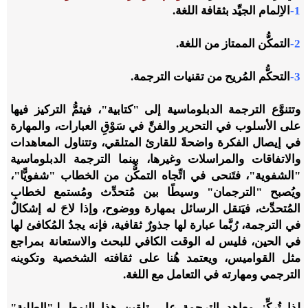
1-
الاِلمام الجيِّد بثقافة اللغة.
2-
التمكُّن الممتاز من اللغة.
3-
التحكُّم المُريح من تقنيات الترجمة.
وتتنوَّع الترجمة الدبلوماسية إلى "كتابية"، فيتمُّ التركيز فيها
على الأسلوب في التحرير والفنِّ في سَوْقِ العبارات، والمهارة
في إيصال الفكرة واضحةً للقارئ المتلقي، وتتناول المعاهدات
والاتفاقات والمراسلات وغيرها، بينما الترجمة الدبلوماسية
"الشفوية"، فتَنحى في اتِّجاه التمكُّن من الخطاب "شفويًّا"،
ويُصبح "الترجمان" وسيطًا بين مُتحدِّث ومُستمع لخطابِ
المُتحدِّث، فيَنقل الرسائل بمهارة ووضوح، وإذا لاحَ له إشكالٌ
في الترجمة، رُبَّما عبارة لها جذورٌ ثقافية، فإنه يجدُ المُكافئ لها
في الحين، فليس له الوقت الكافي للبحث والاستعانة بمراجع
مثل القواميس، ويعتمد هُنا على ثقافته الشخصية وتكوينه
الترجمي ومهارته في التعامل مع اللغة.
لذا تُركِّز معاهد الترجمة على تلقين هذا النمط لـ"الطلبة"