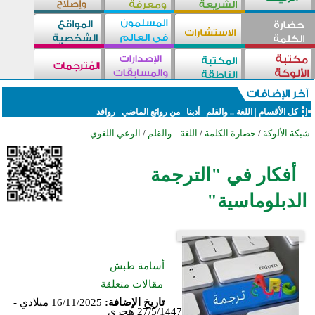
كل الأقسام
|
اللغة .. والقلم
أدبنا
من روائع الماضي
روافد
شبكة الألوكة
/
حضارة الكلمة
/
اللغة .. والقلم
/
الوعي اللغوي
أفكار في "الترجمة
الدبلوماسية"
أسامة طبش
مقالات متعلقة
تاريخ الإضافة:
16/11/2025 ميلادي -
27/5/1447 هجري