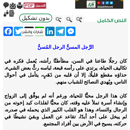
بدون تشكيل
ebook
Twitter
WhatsApp
X
LinkedIn
Telegram
Messenger
الرَّجل المسنُّ
الرجل المُسنُّ
كان رجلًا طاعنا في السن، مطأطئًا رأسَه، يُعمل فكره في
تكاليف الحياة، يرتدي على رأسه قبعة، لباسه رثٌّ بعض الشيء،
حذاؤه مقطع قليلًا، إلا أن قلبه من ذَهَبٍ، يتأمل في أحوال
الناس، ويُهدي النصائح للشباب منهم.
كان هذا الرجل محبًّا للحياة، ورغم أنه لم يوفَّق إلى الزواج
وإنشاء أسرة تملأ عليه وقته، كان محبًّا لفلذات كبد إخوته من
الرجال والنساء، وهذا هو القلب الكبير الذي يحمله في صدره،
لم يبخل على أحد أبدًا، تقاعد عن العمل وبقيَ نشيطًا في
حركته، يسيح في الأرض بين أفراد المجتمع.