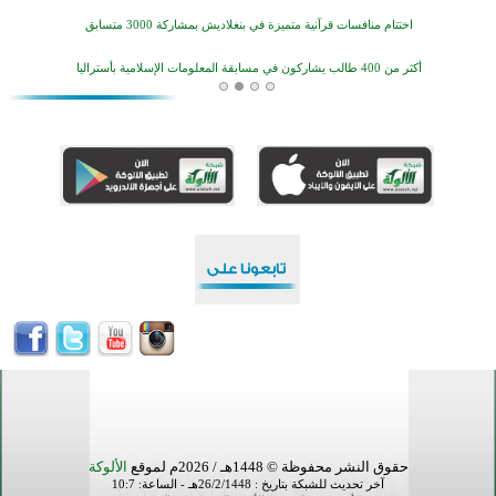
أكثر من 400 طالب يشاركون في مسابقة المعلومات الإسلامية بأستراليا
افتتاح تاريخي لأول مسجد في بلييفليا بالجبل الأسود منذ أكثر من قرن
منطقة ريبوفسي تحتفل بميلاد مسجد جديد في أجواء إيمانية مميزة
أكبر مشروع إسلامي في ريف أستراليا يفتتح أبوابه بعد سنوات من العمل والعطاء
القرآن والتربية في صدارة البرامج الصيفية للمسلمين في بينزا وساراتوف وموردوفيا هذا العام
اختتام الدورة التاسعة لمسابقة حفظ وتلاوة القرآن الكريم في أزناكاييف
أكثر من 100 شخص يتعرفون على الإسلام خلال يوم المسجد المفتوح في ميلفيل
اختتام منافسات قرآنية متميزة في بنغلاديش بمشاركة 3000 متسابق
حقوق النشر محفوظة © 1448هـ / 2026م لموقع
الألوكة
آخر تحديث للشبكة بتاريخ : 26/2/1448هـ - الساعة: 10:7