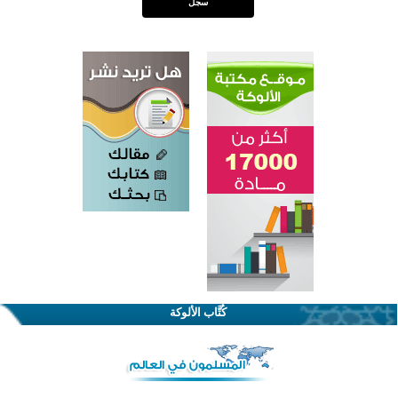
القرآن والتربية في صدارة البرامج الصيفية للمسلمين في بينزا وساراتوف وموردوفيا هذا العام
اختتام الدورة التاسعة لمسابقة حفظ وتلاوة القرآن الكريم في أزناكاييف
كُتَّاب الألوكة
أكثر من 100 شخص يتعرفون على الإسلام خلال يوم المسجد المفتوح في ميلفيل
اختتام منافسات قرآنية متميزة في بنغلاديش بمشاركة 3000 متسابق