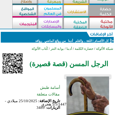
كل الأقسام
|
اللغة .. والقلم
أدبنا
من روائع الماضي
روافد
شبكة الألوكة
/
حضارة الكلمة
/
أدبنا
/
بوابة النثر
/
كُتاب الألوكة
الرجل المسن (قصة قصيرة)
أسامة طبش
مقالات متعلقة
تاريخ الإضافة:
25/10/2025 ميلادي -
5/5/1447 هجري
الزيارات:
3489