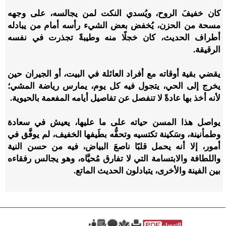
كان خفيفَ الروح، ويُسدي النكت لمن يجالسه، على وجهه
مسحة من الحزن، يُخفض بعض الشيء رأسه أمام من يبادله
أطراف الحديث، كان خجلًا منه وطيبةً تجذرت في نفسه
الرقيقة.
يقضي بقية أوقاته مع أفراد العائلة في البيت، أو الجيران حين
يخرج إلى الحي، يتجول فيه كل يوم، يمارس رياضة المشي؛
لأنه أخذ بها عادةً لا تنفصل عن تفاصيل أيامه المفعمة بالحيوية.
يواصل هذا المسن حياته على ما عليها، يعيش في سعادة
وطمأنينة، وسَكينة تكتسيه وتحفُّه بطَيفها الخفيف، لم يوفَّق في
أمور، إلا أنه يحمل قلبًا ناصعَ البياض، فيه من حسن النية
واللطافة والابتسامة التي لا تفارق مُحيَّاه، وهو يجالس رفقاءه
بين الفينة والأخرى، يتبادلون الحديث الماتع.