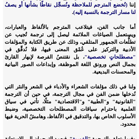
إننا
(نُخضع المترجم للملاحظة ونُسجِّل نقاطًا بشأنها أو يصفُ
لنا مسار الترجمة بالنسبة إليه)
.
أما جانب الفن، فيتلاعب المترجم بالألفاظ والعبارات،
ويستعمل الصياغات الملائمة ليصل إلى ترجمة تُجيب عن
تطلُّعات الجمهور المتلقي، وذلك عن طريق الكتابة والمؤلفات
الأدبية والتركيز على عُمْق المعنى فيها، فلا نُدقِّق في
"
مصطلحاتٍ تخصصية
"
، بل نقتنصُ الفرصة لإبهار القارئ
بجمال النص ورونق اللغة الموظفة
،
وإبداعات الصور البيانية
والمحسنات البديعية.
ولنا في ذلك مؤلفات الشعراء والأدباء في الشعر والنثر التي
نُدخلها ضمن الفن في مجال الترجمة، في حين أن الترجمة
"
القانونية
"
و
"
الطبية
"
و
"
الاقتصادية
"
مثلًا، تأتي في سياق
العلمية باحترام سياقات المصطلحات التخصصية، وضبط
الأسلوب الخاص بها، والتدقيق في الألفاظ، وهامشُ الحرية فيها
محدود.
وفيما يتعلق بالترجمة
"
الفورية
"
، فيعمد الترجمان إلى الاستعانة