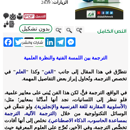
الزيارات:
2439
بدون تشكيل
ebook
Twitter
WhatsApp
X
LinkedIn
Telegram
Messenger
الترجمة بين اللمسة الفنية والنظرة العلمية
نتطرَّق في هذا المقال إلى جانب
"
الفن
"
وكذا
"
العلم
"
في
تخصص الترجمة، ونُحاول إبراز بعض التفاصيل المهمة.
في الواقع، الترجمة فنٌّ، لكن هذا الفن يُبنى على معايير علمية،
فلو ننظر إلى اللسانيات، نجد أنها أمدَّتْنا بمعايير؛ مثل:
(الأسلوبية المقارنة للغة الفرنسية والإنجليزية)
، ولو نتمعَّن في
الوسائل التكنولوجية من خلال
(الترجمة الآلية، الترجمة
بمساعدة الحاسوب، الذكاء الاصطناعي)،
نخلص إلى أنها أفادت
تخصُّص الترجمة، وفي الأخير، نُعرِّج على العلوم المعرفية حيث