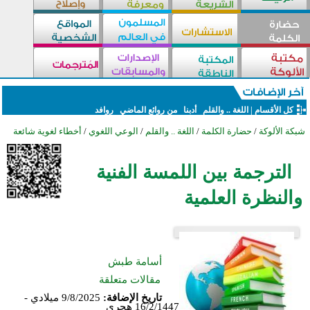
كل الأقسام
|
اللغة .. والقلم
أدبنا
من روائع الماضي
روافد
شبكة الألوكة
/
حضارة الكلمة
/
اللغة .. والقلم
/
الوعي اللغوي
/
أخطاء لغوية شائعة
الترجمة بين اللمسة الفنية
والنظرة العلمية
أسامة طبش
مقالات متعلقة
تاريخ الإضافة:
9/8/2025 ميلادي -
16/2/1447 هجري