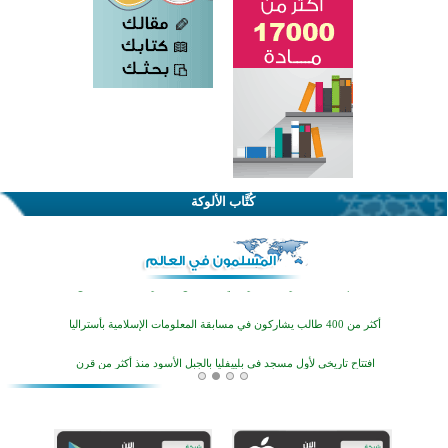
اختتام الدورة التاسعة لمسابقة حفظ وتلاوة القرآن الكريم في أزناكاييف
تيسليتش تختتم برنامجا تعليميا لتعزيز القيم وبناء الشخصية للشباب المسلمين
كُتَّاب الألوكة
اختتام منافسات قرآنية متميزة في بنغلاديش بمشاركة 3000 متسابق
أكثر من 400 طالب يشاركون في مسابقة المعلومات الإسلامية بأستراليا
افتتاح تاريخي لأول مسجد في بلييفليا بالجبل الأسود منذ أكثر من قرن
منطقة ريبوفسي تحتفل بميلاد مسجد جديد في أجواء إيمانية مميزة
أكبر مشروع إسلامي في ريف أستراليا يفتتح أبوابه بعد سنوات من العمل والعطاء
القرآن والتربية في صدارة البرامج الصيفية للمسلمين في بينزا وساراتوف وموردوفيا هذا العام