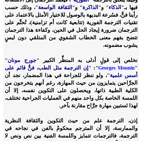
فيها بـ
"
الذكاء
"
و
"
الذاكرة
"
و
"
الثقافة الواسعة
"
، وذلك حسب
رأينا فنٌّ، فسُرعة البديهة بالوصول للاختيار الأمثل بالاعتماد على
تقنيات الترجمة الفورية (تتابعية كانت أم تزامنية)، تُحتِّم على
الترجمان ضرورة إيجاد الحل في الحين، وكفاءة هذا الترجمان
تتضح بفهم معنى الخطاب الشفوي من المتلقي دون لبسٍ
يشوب مضمونه.
نخلص إلى قولٍ أدلى به المنظِّر الكبير
"
جورج مونان
"
"
"
:
"إن الترجمة مثل الطب، فنٌّ قائم على
Georges Mounin
أسس علمية
"
، ولو ننظر للجراحة في هذا المضمار، نجد أن
الجرَّاحين يتمايزون من حيث المهارة، رغم أنهم يتخرجون من
الكلية الطبية ذاتها، ويحصلون على التكوين نفسه، إلا أن
اللمسة الخاصة بكل واحد منهم في العمليات الجراحية تختلف،
لهذا نَستبين مهارة جرَّاح مقارنة بآخر.
إذن، الترجمة علم من حيث التكوين والثقافة النظرية
والممارسة، إلا أن المترجم محكومٌ بالفن في نجاحه في
الترجمة، فالترجمات تتمايز واللمسة الفنية بين نص ونص لا