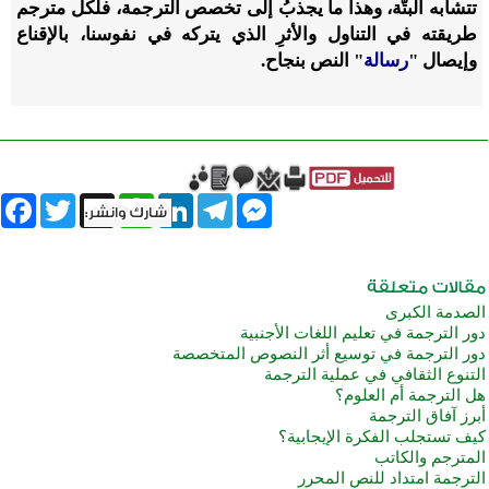
تتشابه البتَّة، وهذا ما يجذبُ إلى تخصص الترجمة، فلكل مترجم
طريقته في التناول والأثرِ الذي يتركه في نفوسنا، بالإقناع
وإيصال
"
رسالة
"
النص بنجاح.
book
Twitter
WhatsApp
X
LinkedIn
Telegram
Messenger
الصدمة الكبرى
دور الترجمة في تعليم اللغات الأجنبية
دور الترجمة في توسيع أثر النصوص المتخصصة
التنوع الثقافي في عملية الترجمة
هل الترجمة أم العلوم؟
أبرز آفاق الترجمة
كيف تستجلب الفكرة الإيجابية؟
المترجم والكاتب
الترجمة امتداد للنص المحرر