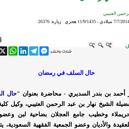
لرحمن العتيبي
7/7/201 ميلادي - 11/9/1435 هجري
زيارة: 26376
atsApp
X
LinkedIn
Telegram
Messenger
حال السلف في رمضان
ير أحمد بن بندر السديري - محاضرة بعنوان "
حال ا
ضيلة الشيخ نهار بن عبد الرحمن العتيبي، وكيل كلية
ريملاء وخطيب جامع العجلان بضاحية لبن وعضو 
لعقيدة والأديان وعضو الجمعية الفقهية السعودية، ي