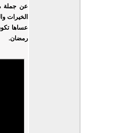
عن جملة م
الخيرات وا
عساها تكون
رمضان.