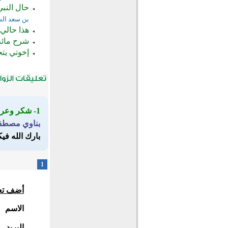
حال النبي
بن سعد ال
هذا حالي 
شرح مائة 
إخوتي يت
1- شكر وعرفان
بناوي مصط
بارك الله في
1
أضف تع
الاسم
البريد