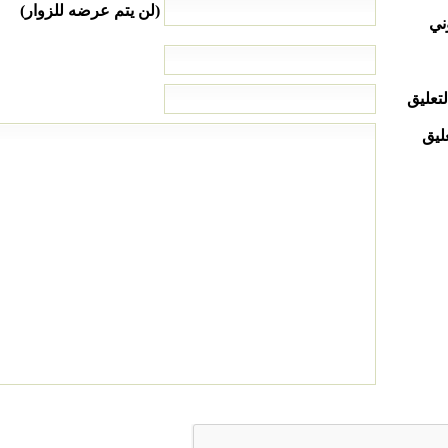
(لن يتم عرضه للزوار)
ني
لتعليق
ليق