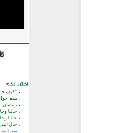
"كيف حال
هذه أحوا
رمضان بي
حالنا وح
حالنا وحا
حال النبي
سعد الشثر