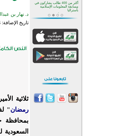
منطقة ريبوفسي تحتفل بميلاد
مسجد جديد في أجواء إيمانية مميزة
د. نهار بن عبدا
أكبر مشروع إسلامي في ريف
أستراليا يفتتح أبوابه بعد سنوات من
تاريخ الإضافة:
4
العمل والعطاء
القرآن والتربية في صدارة البرامج
الصيفية للمسلمين في بينزا
وساراتوف وموردوفيا هذا العام
اختتام الدورة التاسعة لمسابقة حفظ
وتلاوة القرآن الكريم في أزناكاييف
تيسليتش تختتم برنامجا تعليميا لتعزيز
القيم وبناء الشخصية للشباب
المسلمين
اختتام منافسات قرآنية متميزة في
بنغلاديش بمشاركة 3000 متسابق
أكثر من 400 طالب يشاركون في
مسابقة المعلومات الإسلامية
بأستراليا
ثلاثية الأم
رمضان
" لف
بمحافظة ح
السعودية ل