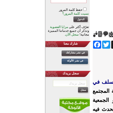
حفظ كلمة المرور
نسيت كلمة المرور؟
تعرّف أكثر على
مزايا العضوية
وتذكر أن جميع خدماتنا المميزة
مجانية!
سجل الآن
.
Facebook
Twitter
Wh
شارك معنا
في نشر مشاركتك
في نشر الألوكة
سجل بريدك
لسلف في
 المجتمع
الجمعية
تحدث فيه