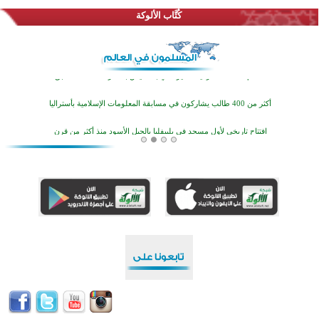
تيسليتش تختتم برنامجا تعليميا لتعزيز القيم وبناء الشخصية للشباب المسلمين
كُتَّاب الألوكة
اختتام منافسات قرآنية متميزة في بنغلاديش بمشاركة 3000 متسابق
أكثر من 400 طالب يشاركون في مسابقة المعلومات الإسلامية بأستراليا
افتتاح تاريخي لأول مسجد في بلييفليا بالجبل الأسود منذ أكثر من قرن
منطقة ريبوفسي تحتفل بميلاد مسجد جديد في أجواء إيمانية مميزة
أكبر مشروع إسلامي في ريف أستراليا يفتتح أبوابه بعد سنوات من العمل والعطاء
القرآن والتربية في صدارة البرامج الصيفية للمسلمين في بينزا وساراتوف وموردوفيا هذا العام
اختتام الدورة التاسعة لمسابقة حفظ وتلاوة القرآن الكريم في أزناكاييف
تيسليتش تختتم برنامجا تعليميا لتعزيز القيم وبناء الشخصية للشباب المسلمين
اختتام منافسات قرآنية متميزة في بنغلاديش بمشاركة 3000 متسابق
أكثر من 400 طالب يشاركون في مسابقة المعلومات الإسلامية بأستراليا