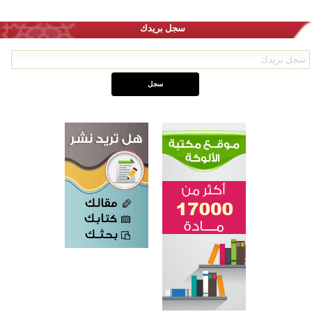
سجل بريدك
اختتام الدورة التاسعة لمسابقة حفظ وتلاوة القرآن الكريم في أزناكاييف