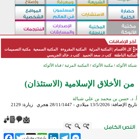
كل الأقسام
|
المكتبة المرئية
المكتبة المقروءة
المكتبة السمعية
مكتبة التصميمات
المكتبة الناطقة
كتب د. سعد الحميد
كتب د. خالد الجريسي
شبكة الألوكة
/
مكتبة الألوكة
/
المكتبة المرئية
/
قناة الألوكة
من الأخلاق الإسلامية (الاستئذان)
أ. د. حسن بن محمد بن علي شبالة
تاريخ الإضافة:
13/5/2026 ميلادي - 28/11/1447 هجري
زيارة: 2129
ebook
Twitter
WhatsApp
X
LinkedIn
Telegram
Messenger