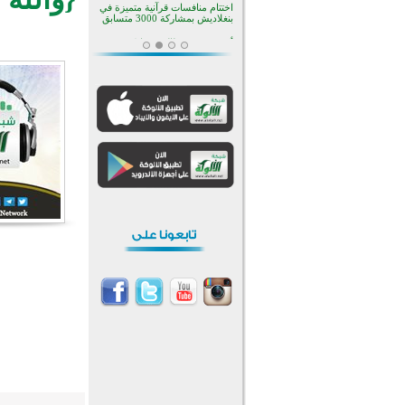
بأستراليا
افتتاح تاريخي لأول مسجد في بلييفليا
بالجبل الأسود منذ أكثر من قرن
منطقة ريبوفسي تحتفل بميلاد
مسجد جديد في أجواء إيمانية مميزة
أكبر مشروع إسلامي في ريف
أستراليا يفتتح أبوابه بعد سنوات من
العمل والعطاء
القرآن والتربية في صدارة البرامج
الصيفية للمسلمين في بينزا
وساراتوف وموردوفيا هذا العام
اختتام الدورة التاسعة لمسابقة حفظ
وتلاوة القرآن الكريم في أزناكاييف
أكثر من 100 شخص يتعرفون على
الإسلام خلال يوم المسجد المفتوح
في ميلفيل
اختتام منافسات قرآنية متميزة في
بنغلاديش بمشاركة 3000 متسابق