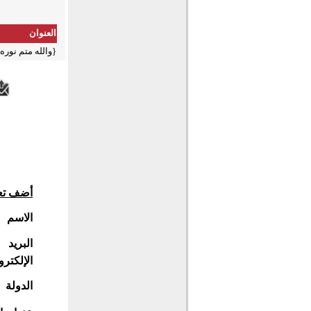
العنوان
{والله متم نوره
أضف تع
الاسم
البريد
الإلكترو
الدولة