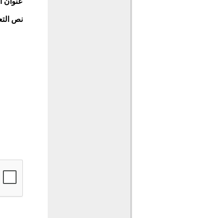
عنوان ا
نص التع