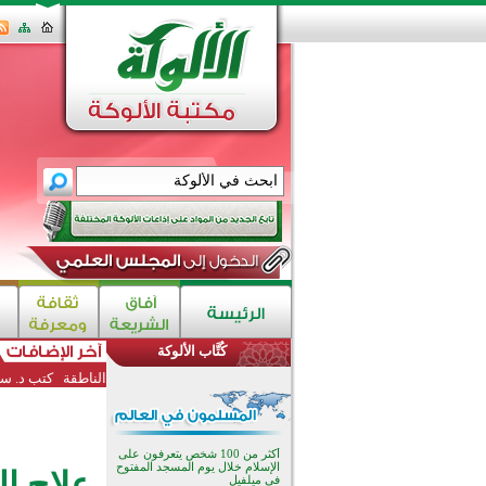
كُتَّاب الألوكة
القرآن والتربية في صدارة البرامج
الصيفية للمسلمين في بينزا
الناطقة
كتب د. سع
وساراتوف وموردوفيا هذا العام
اختتام الدورة التاسعة لمسابقة حفظ
وتلاوة القرآن الكريم في أزناكاييف
أكثر من 100 شخص يتعرفون على
الإسلام خلال يوم المسجد المفتوح
علاج ا
في ميلفيل