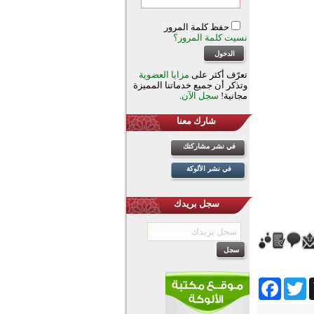
حفظ كلمة المرور
نسيت كلمة المرور؟
تعرّف أكثر على
مزايا العضوية
وتذكر أن جميع خدماتنا المميزة
مجانية!
سجل الآن
.
شارك معنا
في نشر مشاركتك
في نشر الألوكة
سجل بريدك
Facebook
Twitter
Wh