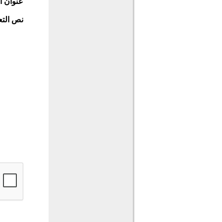
عنوان ا
نص التع