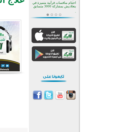
اختتام منافسات قرآنية متميزة في
بنغلاديش بمشاركة 3000 متسابق
أكثر من 400 طالب يشاركون في
مسابقة المعلومات الإسلامية
بأستراليا
افتتاح تاريخي لأول مسجد في بلييفليا
بالجبل الأسود منذ أكثر من قرن
منطقة ريبوفسي تحتفل بميلاد
مسجد جديد في أجواء إيمانية مميزة
أكبر مشروع إسلامي في ريف
أستراليا يفتتح أبوابه بعد سنوات من
العمل والعطاء
القرآن والتربية في صدارة البرامج
الصيفية للمسلمين في بينزا
وساراتوف وموردوفيا هذا العام
اختتام الدورة التاسعة لمسابقة حفظ
وتلاوة القرآن الكريم في أزناكاييف
أكثر من 100 شخص يتعرفون على
الإسلام خلال يوم المسجد المفتوح
في ميلفيل
اختتام منافسات قرآنية متميزة في
بنغلاديش بمشاركة 3000 متسابق