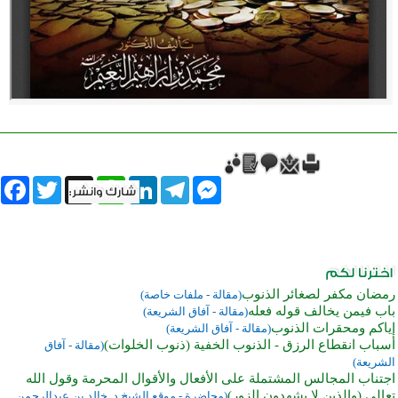
book
Twitter
WhatsApp
X
LinkedIn
Telegram
Messenger
رمضان مكفر لصغائر الذنوب
(مقالة - ملفات خاصة)
باب فيمن يخالف قوله فعله
(مقالة - آفاق الشريعة)
إياكم ومحقرات الذنوب
(مقالة - آفاق الشريعة)
أسباب انقطاع الرزق - الذنوب الخفية (ذنوب الخلوات)
(مقالة - آفاق
الشريعة)
اجتناب المجالس المشتملة على الأفعال والأقوال المحرمة وقول الله
تعالى (والذين لا يشهدون الزور)
(محاضرة - موقع الشيخ د. خالد بن عبدالرحمن