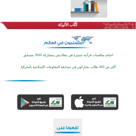
كُتَّاب الألوكة
اختتام منافسات قرآنية متميزة في بنغلاديش بمشاركة 3000 متسابق
أكثر من 400 طالب يشاركون في مسابقة المعلومات الإسلامية بأستراليا
افتتاح تاريخي لأول مسجد في بلييفليا بالجبل الأسود منذ أكثر من قرن
منطقة ريبوفسي تحتفل بميلاد مسجد جديد في أجواء إيمانية مميزة
أكبر مشروع إسلامي في ريف أستراليا يفتتح أبوابه بعد سنوات من العمل والعطاء
القرآن والتربية في صدارة البرامج الصيفية للمسلمين في بينزا وساراتوف وموردوفيا هذا العام
اختتام الدورة التاسعة لمسابقة حفظ وتلاوة القرآن الكريم في أزناكاييف