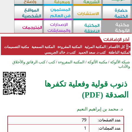
كل الأقسام
|
المكتبة المرئية
المكتبة المقروءة
المكتبة السمعية
مكتبة التصميمات
المكتبة الناطقة
كتب د. سعد الحميد
كتب د. خالد الجريسي
شبكة الألوكة
/
مكتبة الألوكة
/
المكتبة المقروءة
/
كتب
/
كتب الرقائق والأخلاق
والآداب
ذنوب قولية وفعلية تكفرها
الصدقة (PDF)
د. محمد بن إبراهيم النعيم
عدد الصفحات
:
79
عدد المجلدات
:
1