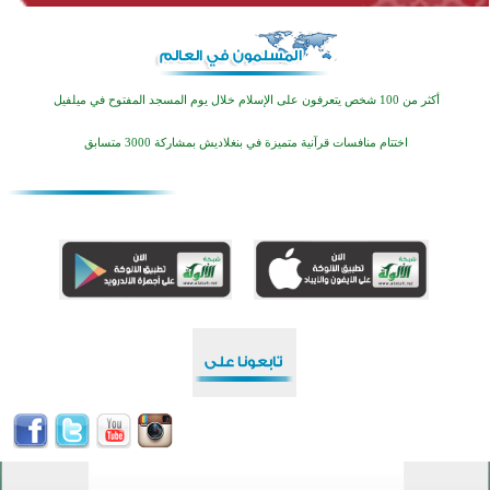
أكثر من 100 شخص يتعرفون على الإسلام خلال يوم المسجد المفتوح في ميلفيل
اختتام منافسات قرآنية متميزة في بنغلاديش بمشاركة 3000 متسابق
أكثر من 400 طالب يشاركون في مسابقة المعلومات الإسلامية بأستراليا
افتتاح تاريخي لأول مسجد في بلييفليا بالجبل الأسود منذ أكثر من قرن
منطقة ريبوفسي تحتفل بميلاد مسجد جديد في أجواء إيمانية مميزة
أكبر مشروع إسلامي في ريف أستراليا يفتتح أبوابه بعد سنوات من العمل والعطاء
القرآن والتربية في صدارة البرامج الصيفية للمسلمين في بينزا وساراتوف وموردوفيا هذا العام
اختتام الدورة التاسعة لمسابقة حفظ وتلاوة القرآن الكريم في أزناكاييف