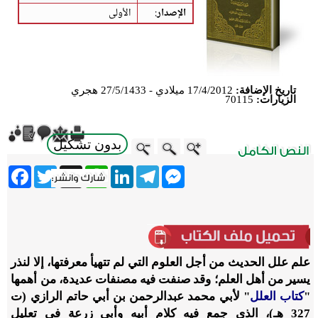
الإصدار
:
الأولى
تاريخ الإضافة:
17/4/2012 ميلادي - 27/5/1433 هجري
الزيارات:
70115
بدون تشكيل
ebook
Twitter
WhatsApp
X
LinkedIn
Telegram
Messenger
علم علل الحديث من أجل العلوم التي لم تتهيأ معرفتها، إلا لنذر
يسير من أهل العلم؛ وقد صنفت فيه مصنفات عديدة، من أهمها
"
كتاب العلل
" لأبي محمد عبدالرحمن بن أبي حاتم الرازي (ت
327 هـ)، الذي جمع فيه كلام أبيه وأبي زرعة في تعليل