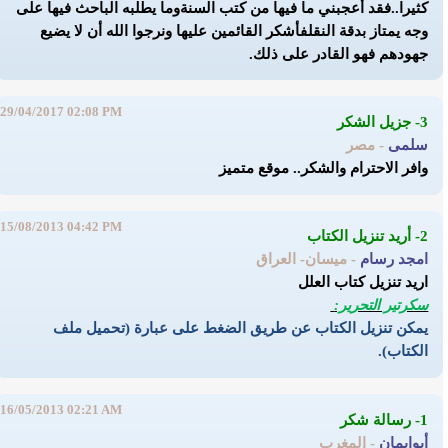
كثيرا..
فقد أعجبني ما فيها من كتب السنة
وما يطلبه الباحث فيها على
وجه يمتاز بدقة النقل
فأشكر القائمين عليها ونرجوا الله أن لا يضيع
جهودهم فهو القادر على ذلك.
29/04/2017 02:08 PM
3- جزيل الشكر
سلمى
- مصر
وافر الاحترام والشكر.. موقع متميز
15/08/2013 04:42 PM
2- أريد تنزيل الكتاب
امجد رسام
- ميسان- العراق
اريد تنزيل كتاب العلل
سكرتير التحرير:
يمكن تنزيل الكتاب عن طريق الضغط على عبارة (تحميل ملف
الكتاب).
16/05/2013 02:21 AM
1- رسالة شكر
أبوايمان
- المغرب