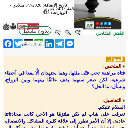
تاريخ الإضافة:
8/7/2026 ميلادي -
24/1/1448 هجري
الزيارات:
948
بدون تشكيل
ebook
Twitter
WhatsApp
X
LinkedIn
Telegram
Messenger
السؤال:
الملخص
:
♦
فتاة مراهقة تحب فتًى مثلها، وهما يجتهدان ألَّا يقعا في أخطاء
شرعية، لكن صغر سنهما يقف عائقًا بينهما وبين الزواج،
وتسأل: ما الحل؟
التفاصيل
:
♦
السلام عليكم.
تعرفت على شاب لم يكن ملتزمًا هو الآخر، كانت محادثاتنا
عادية، إلا أن الأمر تطور إلى علاقة كثيرة المشاكل والانفصال،
حتى انفصلنا مدة أربعة أشهر؛ فتغيرتُ حينها وتقربت أكثر إلى