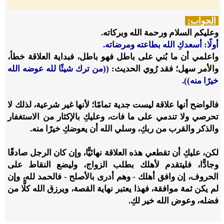
الجواب:
وعليكم السلام ورحمة الله وبركاته.
أولًا: أسعدكِ الله بطاعته ومرضاته.
واعلمي أن ما بُني على باطل فهو باطل، فبداية العلاقة خطأ،
والأمر سهل؛ فقد رُوي الحديث:
((من ترك شيئًا لله عوضه الله
خيرًا منه))
.
فالواضح أنها علاقة ليست جدية تمامًا؛ لأنها غير شرعية، لذلك لا
تحرصي ولا تندمي على ما فات، وعليكِ بالإكثار من الاستغفار
والذكر والقرب من ربكِ، وسلي الله أن يعوضكِ خيرًا منه.
لكن، عليكِ أن تقطعي هذه العلاقة نهائيًّا، وإن كان الرجل صادقًا
وجادًّا، فليتقدم لأهلك بطلب الزواج، وليضع النقاط على
الحروف، إن وافق أهلك - وهم أدرى بالأصلح - فالحمد لله، وإن
لم يكن ثمة موافقة، فهذا يعتبر نهاية القصة، ويرزق الله كلًّا من
فضله، وعوض الله خير لكِ.