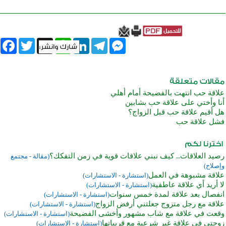
book
Twitter
WhatsApp
X
LinkedIn
Telegram
Messenger
علاقة حب انتهت بالفضيحة أمام أهلي
أنا وأختي على علاقة حب بشابين
هل أقيم علاقة حب قبل الزواج؟
فشل علاقة حب
رصيد العلاقات.. كيف نبني علاقات قوية في زمن التفكك؟
(مقالة - مجتمع
وإصلاح)
علاقة مشبوهة في العمل
(استشارة - الاستشارات)
لا أريد أي علاقة عاطفية
(استشارة - الاستشارات)
انفصال بعد علاقة لمدة خمس سنوات
(استشارة - الاستشارات)
علاقة مع رجل متزوج جعلتني أرفض الزواج
(استشارة - الاستشارات)
وقعت في علاقة مع شاب مشهور وأخشى الفضيحة
(استشارة - الاستشارات)
زوجتي في علاقة غير شرعية مع قريباتها
(استشارة - الاستشارات)