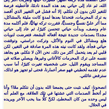
الله، ثم عاد إلى حياتي بعد هذه المدة نادمًا، فأعطيته فرصة
للتغير لكن بدون أن نتكلم، إلا أنه فشل في التغيير الذي أقصد
به ترك المحرمات، فتحدثنا بعدها لمدةٍ كانت مليئة بالمشاكل،
مما أثر عليَّ نفسيًّا وجسديًّا، فقررت تركه نهائيًّا، فلم أكلمه مدة
عام ونصف، وبدأت حياتي تتحسن كثيرًا، ثم عاد إلى حياتي
مجددًا بصدمات جديدة نتيجة أفعاله البشعة، فتعرضت لنوبات
هلع ومشاكل في النوم والأكل، وتركت دراستي، وتوقفت
حياتي فجأة، ولقد كانت نيته هذه المرة صادقة في التغير، لكن
قلبي لم يعد يتحمل أكثر من ذلك، نحن الآن لا نتكلم، هو يجاهد
نفسه على ترك المحرمات كالأغاني وغيرها، ويصلي صلاته في
المساجد ويقوم الليل، حتى شخصيته تغيرت كثيرًا، أما سبب
عدم تقدمه لخطبتي فهو صغر أعمارنا، فحتى لو تجهز هو لذلك،
سترفض عائلتي.
انصحونا: كيف نثبت حتى يجمعنا الله بدون أن نتكلم معًا؟ وأنا
لم أتخطَّ الصدمات التي عشتها في تلك العلاقة، مع العلم أنه
ليس وحده من كان المخطئ، لكنَّ كلًّا منا يحب الآخر ويريده
في الحلال.