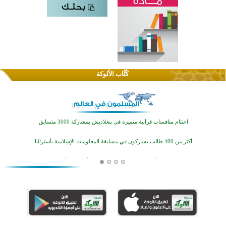
كُتَّاب الألوكة
اختتام الدورة التاسعة لمسابقة حفظ وتلاوة القرآن الكريم في أزناكاييف
تيسليتش تختتم برنامجا تعليميا لتعزيز القيم وبناء الشخصية للشباب المسلمين
اختتام منافسات قرآنية متميزة في بنغلاديش بمشاركة 3000 متسابق
أكثر من 400 طالب يشاركون في مسابقة المعلومات الإسلامية بأستراليا
افتتاح تاريخي لأول مسجد في بلييفليا بالجبل الأسود منذ أكثر من قرن
منطقة ريبوفسي تحتفل بميلاد مسجد جديد في أجواء إيمانية مميزة
أكبر مشروع إسلامي في ريف أستراليا يفتتح أبوابه بعد سنوات من العمل والعطاء
القرآن والتربية في صدارة البرامج الصيفية للمسلمين في بينزا وساراتوف وموردوفيا هذا العام