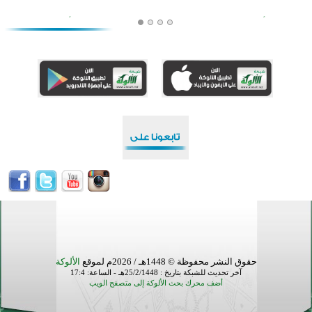
أكثر من 400 طالب يشاركون في مسابقة المعلومات الإسلامية بأستراليا
افتتاح تاريخي لأول مسجد في بلييفليا بالجبل الأسود منذ أكثر من قرن
منطقة ريبوفسي تحتفل بميلاد مسجد جديد في أجواء إيمانية مميزة
أكبر مشروع إسلامي في ريف أستراليا يفتتح أبوابه بعد سنوات من العمل والعطاء
القرآن والتربية في صدارة البرامج الصيفية للمسلمين في بينزا وساراتوف وموردوفيا هذا العام
اختتام الدورة التاسعة لمسابقة حفظ وتلاوة القرآن الكريم في أزناكاييف
أكثر من 100 شخص يتعرفون على الإسلام خلال يوم المسجد المفتوح في ميلفيل
اختتام منافسات قرآنية متميزة في بنغلاديش بمشاركة 3000 متسابق
حقوق النشر محفوظة © 1448هـ / 2026م لموقع
الألوكة
آخر تحديث للشبكة بتاريخ : 25/2/1448هـ - الساعة: 17:4
أضف محرك بحث الألوكة إلى متصفح الويب