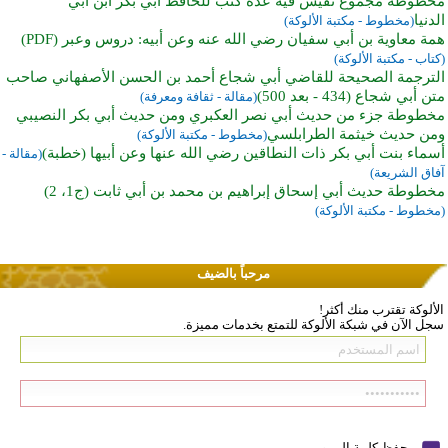
مخطوطة مجموع نفيس فيه عدة كتب للحافظ أبي بكر ابن أبي
الدنيا
(مخطوط - مكتبة الألوكة)
همة معاوية بن أبي سفيان رضي الله عنه وعن أبيه: دروس وعبر (PDF)
(كتاب - مكتبة الألوكة)
الترجمة الصحيحة للقاضي أبي شجاع أحمد بن الحسن الأصفهاني صاحب
متن أبي شجاع (434 - بعد 500)
(مقالة - ثقافة ومعرفة)
مخطوطة جزء من حديث أبي نصر العكبري ومن حديث أبي بكر النصيبي
ومن حديث خيثمة الطرابلسي
(مخطوط - مكتبة الألوكة)
أسماء بنت أبي بكر ذات النطاقين رضي الله عنها وعن أبيها (خطبة)
(مقالة -
آفاق الشريعة)
مخطوطة حديث أبي إسحاق إبراهيم بن محمد بن أبي ثابت (ج1، 2)
(مخطوط - مكتبة الألوكة)
مرحباً بالضيف
الألوكة تقترب منك أكثر!
سجل الآن في شبكة الألوكة للتمتع بخدمات مميزة.
حفظ كلمة المرور