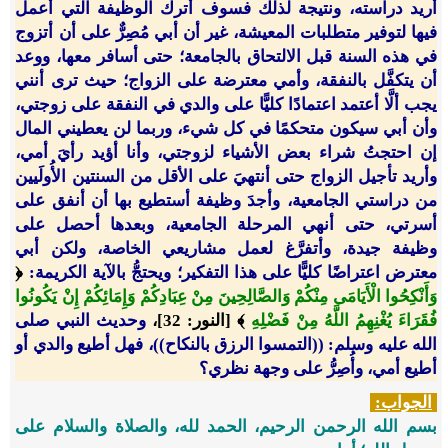
أريد دراسته، ونتيجة لذلك فسوف أترك الوظيفة التي أعمل
فيها لتوفير متطلبات المعيشة، غير أن أبي مُصِرٌّ على أن أتزوج
في هذه السنة قبل الالتحاق بالجامعة؛ حتى أسافر معها، ووعد
أن يتكفَّل بالنفقة، وأمي معترضة على الزواج؛ حيث ترى أنني
يجب ألَّا أعتمد اعتمادًا كليًّا على والدي في النفقة على زوجتي،
وأن أبي سيكون متحكمًا في كل شيء، وربما لن يعطيني المال
إن احتجتُ شراء بعض الأشياء لزوجتي، وأنا أؤيد رأيَ أمي،
وأريد تأجيل الزواج حتى أنتهيَ على الأقل من السنتين الأُولَيين
من دراستي الجامعية، وأجدَ وظيفة أستطيع بها أن أنفق على
أسرتي، حتى أنهي المرحلة الجامعية، وبعدها أحصل على
وظيفة جيدة، وأتفرَّغ لعمل مشاريعي الخاصة، ولكن أبي
معترض اعتراضًا كليًّا على هذا التفكير؛ ويحتجُّ بالآية الكريمة:
﴿
وَأَنْكِحُوا الْأَيَامَى مِنْكُمْ وَالصَّالِحِينَ مِنْ عِبَادِكُمْ وَإِمَائِكُمْ إِنْ يَكُونُوا
فُقَرَاءَ يُغْنِهِمُ اللَّهُ مِنْ فَضْلِهِ
﴾ [النور: 32]،
وحديث النبي صلى
الله عليه وسلم: ((التمسوا الرزق بالنكاح))، فهل أطيع والدي أو
أطيع أمي، وأُصِرُّ على وجهة نظري؟
الجواب:
بسم الله الرحمن الرحيم، الحمد لله، والصلاة والسلام على