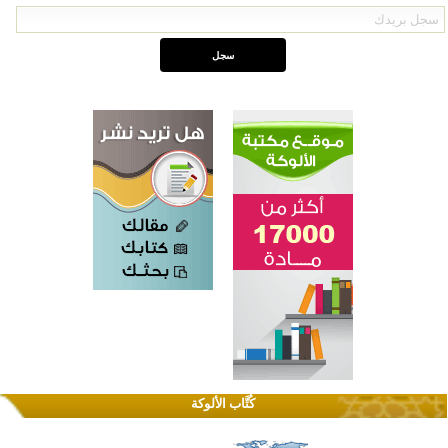
كُتَّاب الألوكة
القرآن والتربية في صدارة البرامج الصيفية للمسلمين في بينزا وساراتوف وموردوفيا هذا العام