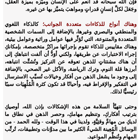
فإن الله سبحانه قد أنعم على الإنسان وميَّزه بميزة العقل،
وجَعَلَ لكلِّ إنسانٍ قدراتٍ ومواهبَ يتميَّز بها عن غيره.
وهناك أنواع للذكاءات متعددة الجوانب؛
كالذكاء اللغوي
والمنطقي والبصري وغيرها، بالإضافة إلى السمات الشخصية
المتعددة والمتنوعة، التي تُؤثِّر فيها عوامل وراثية وعوامل بيئية،
وهناك مقاييس للذكاء تقوم بإجرائها مراكزُ متخصصة، بإمكانكِ
إجراء الاختبارات عن طريقها، ولكني أوَدُّ أن ألفت انتباهكِ إلى
أن هناك مشتتاتٍ للذهن تعوقه عن التركيز وتُشتِّت انتباهه،
أبرزها قلة النوم، وترك الرياضة، والأكل غير الصحي، بالإضافة
إلى وجود ما يشغل الذهن من أفكار وخيالات تُسبِّب الاسترسال
في التفكير والإفراط فيه، وأحيانًا قد تكون كثرة الْمُلْهِيَات سببًا
رئيسيًّا لذلك.
وحتى تتهيَّأ السلامة من هذه الإشكالات بإذن الله، أوصيكِ
بترتيب أفكاركِ، وتنظيم مهامكِ، وحصر الذهن في نطاق ما
لديكِ من مهامَّ وقتِيَّةٍ، ولدينا في هذا الوقت - ولله الحمد - من
الوسائل الْمُعِينة الشيءُ الكثير ما بين مدوَّنات وتطبيقات، تُرتِّب
المهام وتُنظِّم المواعيد.