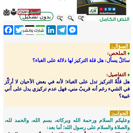
بدون تشكيل
ebook
Twitter
WhatsApp
X
LinkedIn
Telegram
Messenger
السؤال:
الملخص:
♦
سائلٌ يسأل: هل قلة التركيز لها دلالة على الغباء؟
التفاصيل
:
♦
هل قلَّةُ التركيز تدل على الغباء؛ لأنه في بعض الأحيان لا أركِّز
في الشيء رغم أنه قريبٌ مني، فهل عدم تركيزي يدل على أني
غبية؟
الجواب:
وعليكم السلام ورحمة الله وبركاته، بسم الله، والحمد لله،
والصلاة والسلام على رسول الله؛ أما بعد: