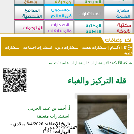
كل الأقسام
|
استشارات نفسية
استشارات دعوية
استشارات اجتماعية
استشارات
علمية
شبكة الألوكة
/
الاستشارات
/
استشارات علمية
/
تعليم
قلة التركيز والغباء
أ. أحمد بن عبيد الحربي
استشارات متعلقة
تاريخ الإضافة:
8/4/2026 ميلادي -
22/10/1447 هجري
الزيارات:
1151