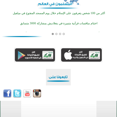
اختتام الدورة التاسعة لمسابقة حفظ وتلاوة القرآن الكريم في أزناكاييف
أكثر من 100 شخص يتعرفون على الإسلام خلال يوم المسجد المفتوح في ميلفيل
اختتام منافسات قرآنية متميزة في بنغلاديش بمشاركة 3000 متسابق
أكثر من 400 طالب يشاركون في مسابقة المعلومات الإسلامية بأستراليا
افتتاح تاريخي لأول مسجد في بلييفليا بالجبل الأسود منذ أكثر من قرن
منطقة ريبوفسي تحتفل بميلاد مسجد جديد في أجواء إيمانية مميزة
أكبر مشروع إسلامي في ريف أستراليا يفتتح أبوابه بعد سنوات من العمل والعطاء
القرآن والتربية في صدارة البرامج الصيفية للمسلمين في بينزا وساراتوف وموردوفيا هذا العام
اختتام الدورة التاسعة لمسابقة حفظ وتلاوة القرآن الكريم في أزناكاييف
أكثر من 100 شخص يتعرفون على الإسلام خلال يوم المسجد المفتوح في ميلفيل
اختتام منافسات قرآنية متميزة في بنغلاديش بمشاركة 3000 متسابق