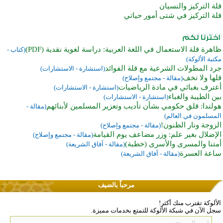
قلة التركيز والنسيان
قلة التركيز في شتى أمور حياتي
ظاهرة قلة الاستعمال في اللغة العربية: دراسة لغوية نقدية (PDF)
(كتاب -
مكتبة الألوكة)
جرد المطولات الشرعية مع قلة الفوائد
(استشارة - الاستشارات)
قلها ولا تخف
(مقالة - مجتمع وإصلاح)
أعترف بغبائي في مادة الرياضيات
(استشارة - الاستشارات)
بين الطيبة والغباء
(استشارة - الاستشارات)
هولندا: قلق حكومي بشأن تأديب وتعزير المسلمين لأبنائهم
(مقالة -
المسلمون في العالم)
الزوجة ونار الظنون!
(مقالة - مجتمع وإصلاح)
الإضلال بغير علم: وزر مضاعف يوم القيامة
(مقالة - مجتمع وإصلاح)
أمتنا والمسرى والأسرى (خطبة)
(مقالة - آفاق الشريعة)
ساعة العسرة
(مقالة - آفاق الشريعة)
مرحباً بالضيف
الألوكة تقترب منك أكثر!
سجل الآن في شبكة الألوكة للتمتع بخدمات مميزة.