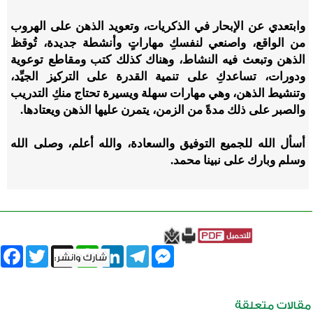
وابتعدي عن الإبحار في الذكريات، وتعويد الذهن على الهروب
من الواقع، واصنعي لنفسكِ مهاراتٍ وأنشطة جديدة، تُوقظ
الذهن وتبعث فيه النشاط، وهناك كذلك كتب ومقاطع توعوية
ودورات، تساعدكِ على تنمية القدرة على التركيز الجيِّد،
وتنشيط الذهن، وهي مهارات سهلة ويسيرة تحتاج منكِ التدريب
والصبر على ذلك مدةً من الزمن، يتمرن عليها الذهن ويعتادها.
أسأل الله للجميع التوفيق والسعادة، والله أعلم، وصلى الله
وسلم وبارك على نبينا محمد.
book
Twitter
WhatsApp
X
LinkedIn
Telegram
Messenger