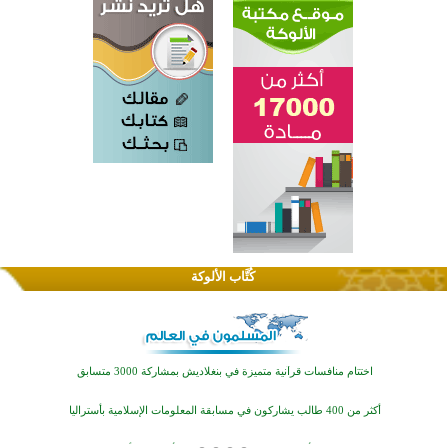
اختتام الدورة التاسعة لمسابقة حفظ وتلاوة القرآن الكريم في أزناكاييف
كُتَّاب الألوكة
تيسليتش تختتم برنامجا تعليميا لتعزيز القيم وبناء الشخصية للشباب المسلمين
اختتام منافسات قرآنية متميزة في بنغلاديش بمشاركة 3000 متسابق
أكثر من 400 طالب يشاركون في مسابقة المعلومات الإسلامية بأستراليا
افتتاح تاريخي لأول مسجد في بلييفليا بالجبل الأسود منذ أكثر من قرن