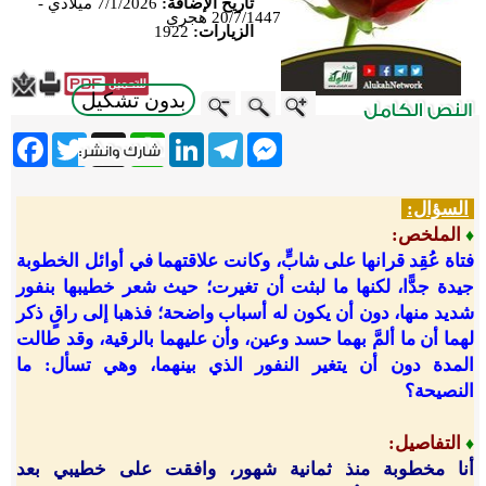
تاريخ الإضافة:
7/1/2026 ميلادي -
20/7/1447 هجري
الزيارات:
1922
بدون تشكيل
ebook
Twitter
WhatsApp
X
LinkedIn
Telegram
Messenger
السؤال:
الملخص:
♦
فتاة عُقِد قرانها على شابٍّ، وكانت علاقتهما في أوائل الخطوبة
جيدة جدًّا، لكنها ما لبثت أن تغيرت؛ حيث شعر خطيبها بنفور
شديد منها، دون أن يكون له أسباب واضحة؛ فذهبا إلى راقٍ ذكر
لهما أن ما ألمَّ بهما حسد وعين، وأن عليهما بالرقية، وقد طالت
المدة دون أن يتغير النفور الذي بينهما، وهي تسأل: ما
النصيحة؟
التفاصيل:
♦
أنا مخطوبة منذ ثمانية شهور، وافقت على خطيبي بعد