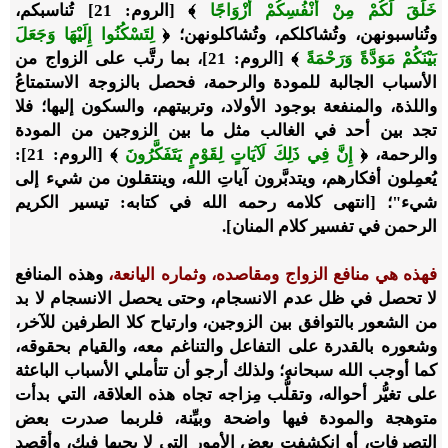
خَلَقَ لَكُمْ مِنْ أَنْفُسِكُمْ أَزْوَاجًا
﴾ [الروم: 21] تُناسبكم،
وتُناسبونهن، وتُشاكلكم، وتُشاكلونهن؛ ﴿
لِتَسْكُنُوا إِلَيْهَا وَجَعَلَ
بَيْنَكُمْ مَوَدَّةً وَرَحْمَةً
﴾ [الروم: 21]، بما رتَّب على الزواج من
الأسباب الجالبة للمودة والرحمة، فحصل بالزوجة الاستمتاعُ
واللذة، والمنفعة بوجود الأولاد، وتربيتهم، والسكون إليها؛ فلا
تجد بين أحد في الغالب مثل ما بين الزوجين من المودة
والرحمة، ﴿
إِنَّ فِي ذَلِكَ لَآيَاتٍ لِقَوْمٍ يَتَفَكَّرُونَ
﴾ [الروم: 21]:
يُعمِلون أفكارهم، ويتدبَّرون آياتِ الله، وينتقلون من شيء إلى
شيء"؛ [انتهى كلامه رحمه الله في كتابه: تيسير الكريم
الرحمن في تفسير كلام المنان].
فهذه هي منافع الزواج ومقاصده، وثماره اليانعة،
وهذه المنافع
لا تحصل في ظل عدم الانسجام، وحتى يحصل الانسجام لا بد
من الشعور بالتوافق بين الزوجين، وارتياح كلا الطرفين للآخر،
وشعوره بالقدرة على التفاعل والتناغم معه، والقيام بحقوقه،
كما أوجب الله سبحانه؛ ولذلك أرجو أن تتأملي الأسباب الباعثة
على تغيُّر أحواله، وتقلُّب مِزاجه تجاه هذه العلاقة، التي بدأت
متوهجة والمودة فيها واضحة وبيِّنة، فلربما صدرت بعض
التصرفات، أو انكشفت بعض الأمور التي لا يحبها فيكِ، وأقصد