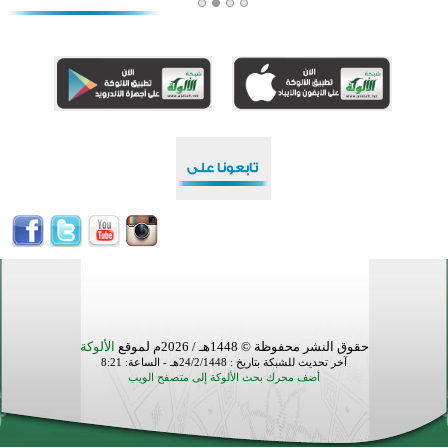
منطقة ريبوفسي تحتفل بميلاد مسجد جديد في أجواء إيمانية مميزة
أكبر مشروع إسلامي في ريف أستراليا يفتتح أبوابه بعد سنوات من العمل والعطاء
القرآن والتربية في صدارة البرامج الصيفية للمسلمين في بينزا وساراتوف وموردوفيا هذا العام
اختتام الدورة التاسعة لمسابقة حفظ وتلاوة القرآن الكريم في أزناكاييف
تيسليتش تختتم برنامجا تعليميا لتعزيز القيم وبناء الشخصية للشباب المسلمين
اختتام منافسات قرآنية متميزة في بنغلاديش بمشاركة 3000 متسابق
أكثر من 400 طالب يشاركون في مسابقة المعلومات الإسلامية بأستراليا
حقوق النشر محفوظة © 1448هـ / 2026م لموقع
الألوكة
آخر تحديث للشبكة بتاريخ : 24/2/1448هـ - الساعة: 8:21
أضف محرك بحث الألوكة إلى متصفح الويب