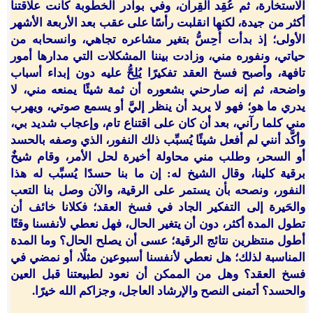
الاستخارة، ثم عُقِد القِران، وفي بوادر الخطوبة كانت علاقتنا
أكثر من جيدة، لكنها انقلبت رأسًا على عقب بعد الأربعة الأشهر
الأولى؛ إذ بدأت أُحِسُّ بتغير مشاعره تجاهي، وانسحابه من
حياتي، ونفوره مني، وزادت بيننا المشكلات التي مدارها أمور
تافهة، وأصبح فسخ العقد تفكيرًا يُلِحُّ عليه دون إبداء أسباب
واضحة، ثم إنه صارحني بشعوره أن ثمة شيئًا يمنعه مني، لا
يدري ما هو؛ فهو لا يريد أن ينظر إليَّ أو يسمع صوتي، ويهرب
مني كلما رآني، بعد أن كان على اقتناع تام، وإعجاب شديد بي،
وأكَّد أنني لم أفعل شيئًا يُسبِّب ذلك النفور، الذي وصفه بالحسد
أو السحر، وطلب مني محاولة أخيرة لحل الأمر، وقام شيخٌ
برقية كلينا، وقال الشيخ له: إن ما بنا حسدًا يُسبِّب له هذا
النفور، ونصحه بأن يستمر على الرقية، والآن وصل بنا التعب
والحَيرة إلى التفكير الجاد في فسخ العقد؛ فكلانا خائف أن
تطول المدة أكثر، دون أن يتغير الحال، فهل نعطي لأنفسنا وقتًا
أطول منتظرين نتائج الرقية؛ عسى أن يصلح الحال؟ وما المدة
المناسبة لذلك؛ هل نعطي لأنفسنا أسبوعين مثلًا، أو نمضي في
فسخ العقد؟ وهل من الممكن أن نعود لطبيعتنا قبل العين
والحسد؟ أتمنى النصح والإرشاد العاجل، وجزاكم الله خيرًا.