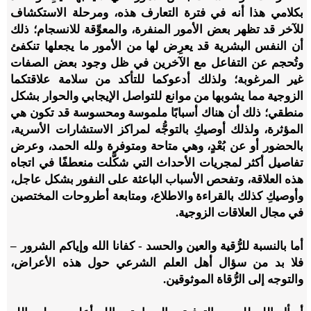
بكلامي هذا أنه في فترة التعارف هذه، ومرحلة الاستكشاف
للآخر قد تظهر بعض الأمور المنفرة، والمعوِّقة للانسجام؛ ذلك
أن النفس البشرية قد يعرِض لها من الأمور ما يجعلها تنكفئ
وتُحجم عن التفاعل مع الآخرين في ظل وجود بعض الصفات
غير المرغوبة؛ ولذلك أدعوكما للتأكد من سلامة علاقتكما
الزوجية مما يشوبها من موانع للتواصل الإيجابي والحوار بشكل
منطقي؛ ذلك أن هناك أسبابًا ملموسة ومحسوسة قد تكون هي
المؤثرة، ولذلك أوصيكِ بالتوجُّه لمراكز الاستشارات الأسرية،
بالحضور أو عن بُعْدٍ، وهي متاحة ومتوفرة ولله الحمد، وعرض
تفاصيل أكثر لمجريات الأحداث التي شكَّلت منعطفًا في اتجاه
هذه العلاقة، وتفحص الأسباب الباعثة على النفور بشكل عاجل،
وأوصيكِ كذلك بالقراءة والاطلاع، ومتابعة أطروحات المختصين
في مجال العلاقات الزوجية.
أما بالنسبة للرُّقية والعين والحسد - كفانا الله وإياكم الشرور –
فلا بد من سؤال أهل العلم الشرعي حول هذه الأعراض،
والتوجه إلى الرُّقاة الموثوقين.