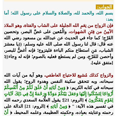
الجواب:
بسم الله، والحمد لله، والصلاة والسلام على رسول الله؛ أما
بعد:
فإن الزواج من نِعَمِ الله الجليلة على الشاب والفتاة، وهو الملاذ
الآمِنُ من فِتَنِ الشهوات،
والْمُعين على غضِّ البصر، وتحصين
الفَرْجِ؛ كما جاء في الحديث عن عبدالله بن مسعود رضي الله
عنه قال: قال لنا رسول الله صلى الله عليه وسلم: ((يا معشرَ
الشباب، مَنِ استطاع منكم الباءة فليتزوج؛ فإنه أغضُّ للبصر،
وأحصن للفَرْجِ، ومن لم يستطع فعليه بالصوم؛ فإنه له وِجاء))؛
[متفق عليه].
والزواج كذلك مُشبِع للاحتياج العاطفي،
وهو آية من آيات الله
سبحانه، وبه تتحقق سكينة النفس وهدوء الروح؛ يقول الله
سبحانه في كتابه الكريم: ﴿
وَمِنْ آيَاتِهِ أَنْ خَلَقَ لَكُمْ مِنْ أَنْفُسِكُمْ
أَزْوَاجًا لِتَسْكُنُوا إِلَيْهَا وَجَعَلَ بَيْنَكُمْ مَوَدَّةً وَرَحْمَةً إِنَّ فِي ذَلِكَ لَآيَاتٍ
لِقَوْمٍ يَتَفَكَّرُونَ
﴾ [الروم: 21]؛ يقول العلَّامة السعدي رحمه الله
في تفسير هذه الآية: " ﴿
وَمِنْ آيَاتِهِ
﴾ [الروم: 21] الدالة على
رحمته وعنايته بعباده، وحكمته العظيمة، وعلمه المحيط، ﴿
أَنْ