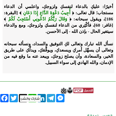
أخيرًا
:
عليكِ بالدعاء لنفسكِ ولزوجكِ، واعلمي أن الدعاء
مستجاب؛ قال تعالى
: ﴿
أُجِيبُ دَعْوَةَ الدَّاعِ إِذَا دَعَانِ
﴾ [البقرة:
186]،
ويقول سبحانه:
﴿
وَقَالَ رَبُّكُمُ ادْعُونِي أَسْتَجِبْ لَكُمْ
﴾
[غافر: 60]
، فأكْثِري من الدعاء لنفسكِ ولزوجكِ، ومع والدعاء
سيتغير الحال
-
بإذن الله
-
إلى الأحسن
.
نسأل الله تبارك وتعالى لكِ التوفيق والسداد، ونسأله سبحانه
وتعالى أن يسهِّل أمركِ ويسعدكِ، ويوفِّقكِ، ويدلَّكِ على طريق
الخير، والسعادة، وأن يصلح زوجكِ، ويبعد عنه ما وقع فيه من
الإدمان، والله الهادي إلى سواء السبيل
.
book
Twitter
WhatsApp
X
LinkedIn
Telegram
Messenger