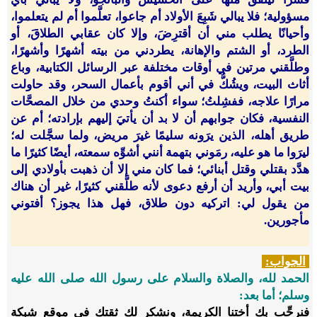
مسؤولية؛ فلا يبالي شَبِعَ الأولاد أم جاعوا، تعلَّموا أم لم يتعلموا،
وأحيانًا يطلب مني أن أقترِضَ، وإلا كان عقابي الطلاقَ، أو
الطرد، أو الشتم والإهانة، يطردني من بيته أشهرًا وأشهرًا،
وطلَّقني مرتين في أوقات مختلفة عبر الرسائل الكتابية، وباع
أثاث البيت، ويشُكُّ في أني أقوم بأعمال السحر، وقد حاولت
مرارًا علاجه، ففشِلتُ؛ سواء أكنتُ وحدي من خلال المصحَّات
النفسية، فكان جوابهم أن لا بد أن يأتيَ إليهم بإرادته؛ أم عن
طريق أهله، الذين يرَونه سليمًا غيرَ مريض، ولما سجَّلت له؛
ليرَوا ما هو عليه، رمَوني بتهمة أنني أشوِّه سمعته، أيضًا كثيرًا ما
هدَّد بقتلي وقتل أبنائي؛ فما كان مني إلا أن ذهبت بأولادي إلى
بيت أبي، وأريد أن أرفع دعوى لأنه طلَّقني كثيرًا، غير أن هناك
من يقول لي: اتركيه دون طلاق، فهل هذا يجوز؟ أفتوني
مأجورين.
الجواب:
الحمد لله، والصلاة والسلام على رسول الله صلى الله عليه
وسلم؛ أما بعد:
فنرحِّب بكِ أختنا الكريمة
، ونشكر لكِ ثقتكِ في موقع شبكة