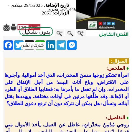
تاريخ الإضافة:
29/1/2025 ميلادي -
1/8/1446 هجري
الزيارات:
2061
بدون تشكيل
ebook
Twitter
WhatsApp
X
LinkedIn
Telegram
Messenger
السؤال:
الملخص:
♦
امرأة تشكو زوجها مدمنَ المخدرات، الذي أخذ أموالها، وأجبرها
على الاقتراض، وباع أثاث البيت؛ من أجل الإنفاق على
المخدرات، وإن لم تفعل ما يأمرها به؛ فعقابها الطلاق أو الطرد
أو الإهانة، وقد طلَّقها مرتين في أوقات مختلفة، ويهددها بقتل
أبنائه، وتسأل: هل يمكن أن تتركه دون أن ترفع دعوى للطلاق؟
التفاصيل:
♦
زوجي مُدْمِنُ مخدِّراتٍ، عاطل عن العمل، يأخذ الأموال مني
قسرًا ليُنفق منها على الحشيش والبانجو، ولا يبالي بأي