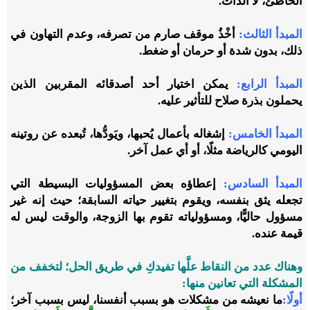
الخاطئ، لا الذات
.
المبدأ الثالث
:
أخْذُ موقف صارم من تصرفه، وعدم التهاون في
ذلك، بدون شدة أو حرمان أو ضغط
.
المبدأ الرابع:
يمكن اختيار أحد أصدقائه المقربين الذين
يحملون بذرة صلاح للتأثير عليه
.
المبدأ الخامس
:
إشغاله بأعمال يُحبها، ويَودُّها، تُبعده عن روتينه
اليومي كالرياضة مثلًا، أو أي عمل آخر
.
المبدأ السادس
:
إعطاؤه بعض المسؤوليات البسيطة التي
تجعله يثق بنفسه، ويقوم بتغيير حياته السابقة؛ حيث إنه غير
مسؤول حاليًّا، ومسؤولياته تقوم بها الزوجة، والوقت ليس له
قيمة عنده
.
وهناك عدد من النقاط علَّها تفيدكِ في طريق الحل؛ لتخفف من
المشكلة التي تعانين منها:
أولًا
:
ما نعيشه من مشكلات هو بسبب أنفسنا، ليس بسبب آخر
؛