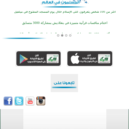
أكثر من 100 شخص يتعرفون على الإسلام خلال يوم المسجد المفتوح في ميلفيل
اختتام منافسات قرآنية متميزة في بنغلاديش بمشاركة 3000 متسابق
أكثر من 400 طالب يشاركون في مسابقة المعلومات الإسلامية بأستراليا
افتتاح تاريخي لأول مسجد في بلييفليا بالجبل الأسود منذ أكثر من قرن
منطقة ريبوفسي تحتفل بميلاد مسجد جديد في أجواء إيمانية مميزة
أكبر مشروع إسلامي في ريف أستراليا يفتتح أبوابه بعد سنوات من العمل والعطاء
القرآن والتربية في صدارة البرامج الصيفية للمسلمين في بينزا وساراتوف وموردوفيا هذا العام
اختتام الدورة التاسعة لمسابقة حفظ وتلاوة القرآن الكريم في أزناكاييف
أكثر من 100 شخص يتعرفون على الإسلام خلال يوم المسجد المفتوح في ميلفيل
اختتام منافسات قرآنية متميزة في بنغلاديش بمشاركة 3000 متسابق