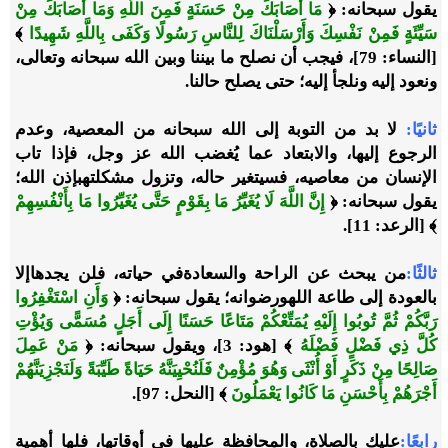
يقول سبحانه:
﴿
مَا أَصَابَكَ مِنْ حَسَنَةٍ فَمِنَ اللَّهِ وَمَا أَصَابَكَ مِنْ
سَيِّئَةٍ فَمِنْ نَفْسِكَ وَأَرْسَلْنَاكَ لِلنَّاسِ رَسُولًا وَكَفَى بِاللَّهِ شَهِيدًا
﴾
[النساء: 79]
، فيجب أن نصلح ما بيننا وبين الله سبحانه وتعالى،
ونعود إليه ونلجأ إليه؛ حتى يصلح حالنا
.
ثانيًا
:
لا بد من التوبة إلى الله سبحانه من المعصية، وعدم
الرجوع إليها، والابتعاد عما يُغضب الله عز وجل، فإذا تاب
الإنسان من معاصيه، فسيتغير حاله، وتزول مشكلته
بإذن الله؛
يقول سبحانه:
﴿
إِنَّ اللَّهَ لَا يُغَيِّرُ مَا بِقَوْمٍ حَتَّى يُغَيِّرُوا مَا بِأَنْفُسِهِمْ
﴾ [الرعد: 11].
ثالثًا
:
من يبحث عن الراحة والسعادة
في حياته، فلن يجدها
إلا
بالعودة إلى طاعة الله
ورضوانه
؛
يقول سبحانه
: ﴿
وَأَنِ اسْتَغْفِرُوا
رَبَّكُمْ ثُمَّ تُوبُوا إِلَيْهِ يُمَتِّعْكُمْ مَتَاعًا حَسَنًا إِلَى أَجَلٍ مُسَمًّى وَيُؤْتِ
كُلَّ ذِي فَضْلٍ فَضْلَهُ
﴾ [هود: 3]
، ويقول سبحانه
: ﴿
مَنْ عَمِلَ
صَالِحًا مِنْ ذَكَرٍ أَوْ أُنْثَى وَهُوَ مُؤْمِنٌ فَلَنُحْيِيَنَّهُ حَيَاةً طَيِّبَةً وَلَنَجْزِيَنَّهُمْ
أَجْرَهُمْ بِأَحْسَنِ مَا كَانُوا يَعْمَلُونَ
﴾ [النحل: 97].
رابعًا
:
عليكِ بالصلاة، والمحافظة عليها في أوقاتها، فلها أهمية