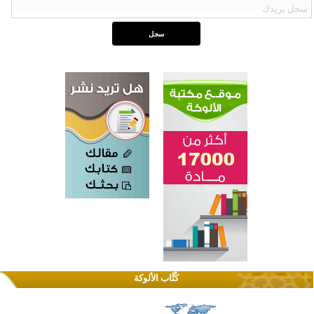
القرآن والتربية في صدارة البرامج الصيفية للمسلمين في بينزا وساراتوف وموردوفيا هذا العام
كُتَّاب الألوكة
اختتام الدورة التاسعة لمسابقة حفظ وتلاوة القرآن الكريم في أزناكاييف