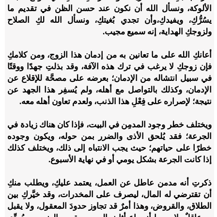
الألوكة، ونسأل الله أن نكون عند حسن الظن في تقديم ما
يسُرُّكِ، ويفيدكِ،
وأن تجدي بُغيتكِ، ونسأل الله لكِ الصلاح
ولزوجكِ الهداية، إنه سميع مجيب
.
أعانكِ الله على ما تعانين به من إدمان هذا الزوج، ومن كلامكِ
فإن زوجكِ لا يرغب في ترك هذه الآفة، وقد بذلتِ جهدًا ووقتًا
في سبيل انتشاله من الإدمان؛ بعرضه على مصحَّة للإقلاع عن
الإدمان، وكذلك بالتواصل مع أهله، ولم يُسفِر هذا الجهد عن
نتيجة؛ لإصراره على فِعْلِ هذا الذنب، ولعدم تعاون أهله معه
.
ويختلف خطر وجود المدمِن في البيت، فإذا كان هناك زيادة في
الجرعة؛ فقد يُلحق الأذى والضرر بمن حوله، ويكون وجوده
خطرًا على حياتهم؛ حيث يجب الانتباه إلى ذلك، ويختلف كذلك
إذا كانت الجرعة بشكل يومي أو في نهاية الأسبوع
.
ذكرتِ أنه مدمن عاطل عن العمل، يعتمد عليكِ، ويطلب منكِ
أن تقترضي له المال، ليصرف على المخدرات، وقد خيَّركِ بين
الطلاق، والقروض، وهذا أمرٌ قد تجاوز حدودَ المعقول، ولا يقبل