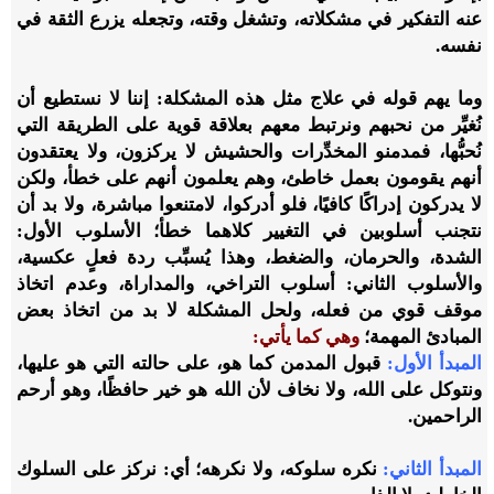
عنه التفكير في مشكلاته، وتشغل وقته، وتجعله يزرع الثقة في
نفسه
.
وما يهم قوله في علاج مثل هذه المشكلة: إننا لا نستطيع أن
نُغيِّر من نحبهم ونرتبط معهم بعلاقة قوية على الطريقة التي
نُحبُّها، فمدمنو المخدِّرات والحشيش لا يركزون، ولا يعتقدون
أنهم يقومون بعمل خاطئ، وهم يعلمون أنهم على خطأ، ولكن
لا يدركون إدراكًا كافيًا، فلو أدركوا، لامتنعوا مباشرة، ولا بد أن
نتجنب أسلوبين في التغيير كلاهما خطأ؛ الأسلوب الأول
:
الشدة، والحرمان، والضغط، وهذا يُسبِّب ردة فعلٍ عكسية،
والأسلوب الثاني
:
أسلوب التراخي، والمداراة، وعدم اتخاذ
موقف قوي من فعله
،
ولحل المشكلة لا بد من اتخاذ بعض
المبادئ المهمة؛
وهي كما يأتي
:
المبدأ الأول
:
قبول المدمن كما هو، على حالته التي هو عليها،
ونتوكل على الله، ولا نخاف لأن الله هو خير حافظًا، وهو أرحم
الراحمين
.
المبدأ الثاني
:
نكره سلوكه، ولا نكرهه؛ أي: نركز على السلوك