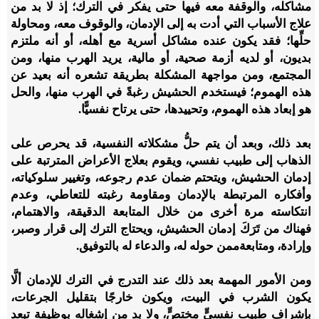
مشاكله، والوقفة معه فيها حتى يفكر في الترك
؛ إذ
لا بد من
علاج الأسباب التي أدت به إلى الإدمان، والوقوف معه، ومحاولة
حلِّها؛ فقد يكون عنده مشاكل أسرية مع أهله، أو أنه ملتزم
بديون، أو لديه أزمة صحية، أو مالية، يريد الهرب منها، ومن
المجتمع، ومن مواجهة المشكلة بطريقة تشعره أنه بعيد عن
هذه الهموم؛ فيستخدم الحشيش رغبةً في الهرب منها، والحل
هو إبعاد هذه الهموم، وتحييدها، حتى يرتاح نفسيًّا.
بعد ذلك، وبعد أن يتم حلُّ مشكلاته النفسية، قد يحرص على
الذهاب إلى طبيب نفسي، ويقوم بعلاج الأعراض المترتبة على
إدمان الحشيش، ويتحتم ضمان عدم رجوعه، وتغيير سلوكياته،
وأفكاره المرتبطة بالإدمان ومقاومة رغبته للتعاطي، وعدم
انتكاسته مرة أخرى من خلال المتابعة الدقيقة، والاهتمام
،
فهناك من تَرَكَ إدمان الحشيش، ويحتاج الترك إلى قرار وصبر،
وإرادة، ومتابعة
ممن حوله له، والدعاء له بالتوفيق
.
ومن الأمور المهمة بعد ذلك عند التدرج في الترك للإدمان ألَّا
يكون الشرب في البيت، ويكون خارجًا بتقليل الجرعات،
بإشراف طبيب نفسيٍّ مختصٍّ، ولا بد من إشغاله بوظيفة تبعد