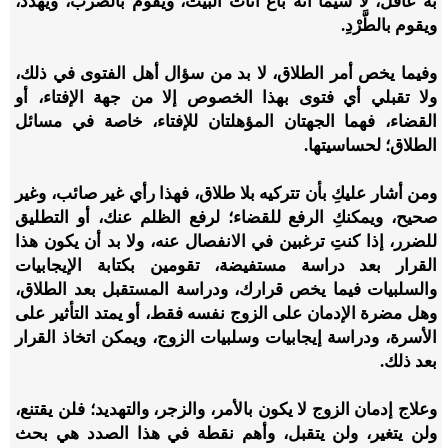
به عاقلٌ، لا سيما أنه باع أثاث البيت، ويقوم بالضرب، ويُهدِّد،
ويقوم بالطَّرْدِ
.
وفيما يخص أمر الطلاق، لا بد من سؤال أهل الفتوى في ذلك،
ولا تقبلي أي فتوى بهذا الخصوص إلا من جهة الإفتاء، أو
القضاء، فهما الجهتان المؤهلتان للإفتاء، خاصة في مسائل
الطلاق؛ لحساسيتها
.
ومن أشار عليكِ بأن تتركيه بلا طلاق، فهذا رأي غير صائب، وغير
صحيح، ويمكنكِ الرفع للقضاء؛ لرفع الظلم عنك، أو التطليق
للضرر، إذا كنتِ ترغبين في الانفصال عنه
،
ولا بد أن يكون هذا
القرار بعد دراسة مستفيضة، تقومين بكتابة الإيجابيات
والسلبيات فيما يخص قرارك، ودراسة المستقبل بعد الطلاق،
وهل مضرة الإدمان على الزوج نفسه فقط، أو يمتد التأثير على
الأسرة، ودراسة إيجابيات وسلبيات الزوج، ويمكن اتخاذ القرار
بعد ذلك
.
وعلاج إدمان الزوج لا يكون بالأمر، والزجر، والتهديد؛ فلن يقتنع،
ولن يتغير، ولن يتقبل، وأهم نقطة في هذا الصدد هي بحث