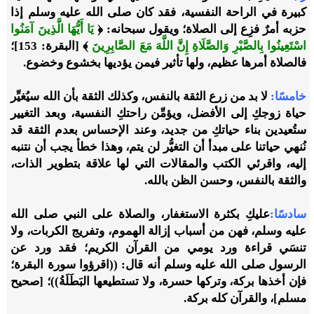
كبيرة في الراحة النفسية، فقد كان صلى الله عليه وسلم إذا
حزبه أمرٌ فزِع إلى الصلاة؛ ويقول سبحانه:
﴿
يَا أَيُّهَا الَّذِينَ آمَنُوا
اسْتَعِينُوا بِالصَّبْرِ وَالصَّلَاةِ إِنَّ اللَّهَ مَعَ الصَّابِرِينَ
﴾ [البقرة: 153]؛
فالصلاة أمرها عظيم، ولها تأثير فيمن يؤديها بخشوع وخضوع
.
خامسًا
:
لا بد من زرع الثقة بالنفس، وكذلك الثقة بأن الله سيُغيِّر
حياة زوجكِ إلى الأفضل، ويؤمِّن راحتكِ النفسية، وبعد التغيير
ستُعيدين بناء حياتكِ من جديد، وعند الإحساس بعدم الثقة قد
نُنهي حياتنا على مبدأ أن التغيُّر لن يتم، وهذا خطأ يجب أن نتنبه
إليه، واقرئي الكتب والمقالات التي لها علاقة بتطوير الذات،
والثقة بالنفس، وحسن الظن بالله
.
سادسًا
:
عليكِ بكثرة الاستغفار، والصلاة على النبي صلى الله
عليه وسلم، فهن من أسباب إزالة الهموم، وتفريج الكربات، ولا
تنسَي قراءة ورد يومي من القرآن الكريم؛ فقد ورد عن
الرسول صلى الله عليه وسلم أنه قال
: ((
اقرؤوا سورة البقرة؛
فإن أخذها بركة، وتركها حسرة، ولا تستطيعها البَطَلَةُ
))؛
[
صحيح
مسل
م]
، والقرآن كله بركة
.