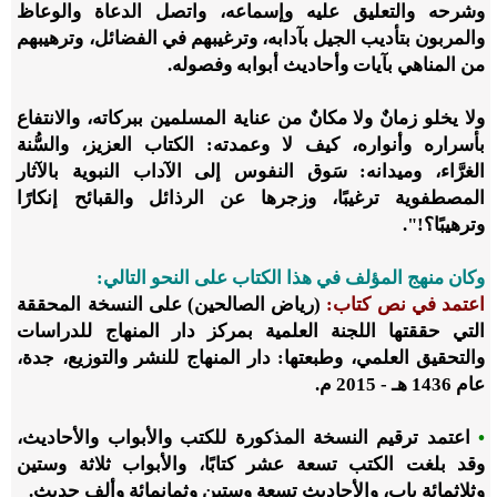
وشرحه والتعليق عليه وإسماعه، واتصل الدعاة والوعاظ
والمربون بتأديب الجيل بآدابه، وترغيبهم في الفضائل، وترهيبهم
من المناهي بآيات وأحاديث أبوابه وفصوله.
ولا يخلو زمانٌ ولا مكانٌ من عناية المسلمين ببركاته، والانتفاع
بأسراره وأنواره، كيف لا وعمدته: الكتاب العزيز، والسُّنة
الغرَّاء، وميدانه: سَوق النفوس إلى الآداب النبوية بالآثار
المصطفوية ترغيبًا، وزجرها عن الرذائل والقبائح إنكارًا
وترهيبًا؟!".
وكان منهج المؤلف في هذا الكتاب على النحو التالي:
اعتمد في نص كتاب:
(رياض الصالحين) على النسخة المحققة
التي حققتها اللجنة العلمية بمركز دار المنهاج للدراسات
والتحقيق العلمي، وطبعتها: دار المنهاج للنشر والتوزيع، جدة،
عام 1436 هـ - 2015 م.
•
اعتمد ترقيم النسخة المذكورة للكتب والأبواب والأحاديث،
وقد بلغت الكتب تسعة عشر كتابًا، والأبواب ثلاثة وستين
وثلاثمائة باب، والأحاديث تسعة وستين وثمانمائة وألف حديث.