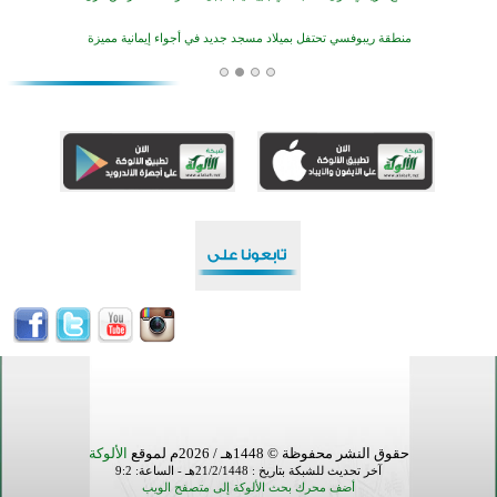
منطقة ريبوفسي تحتفل بميلاد مسجد جديد في أجواء إيمانية مميزة
أكبر مشروع إسلامي في ريف أستراليا يفتتح أبوابه بعد سنوات من العمل والعطاء
القرآن والتربية في صدارة البرامج الصيفية للمسلمين في بينزا وساراتوف وموردوفيا هذا العام
اختتام الدورة التاسعة لمسابقة حفظ وتلاوة القرآن الكريم في أزناكاييف
تيسليتش تختتم برنامجا تعليميا لتعزيز القيم وبناء الشخصية للشباب المسلمين
اختتام منافسات قرآنية متميزة في بنغلاديش بمشاركة 3000 متسابق
أكثر من 400 طالب يشاركون في مسابقة المعلومات الإسلامية بأستراليا
حقوق النشر محفوظة © 1448هـ / 2026م لموقع
الألوكة
آخر تحديث للشبكة بتاريخ : 21/2/1448هـ - الساعة: 9:2
أضف محرك بحث الألوكة إلى متصفح الويب