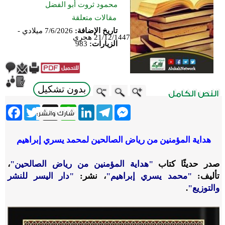
محمود ثروت أبو الفضل
مقالات متعلقة
تاريخ الإضافة:
7/6/2026 ميلادي -
21/12/1447 هجري
الزيارات:
983
بدون تشكيل
ebook
Twitter
WhatsApp
X
LinkedIn
Telegram
Messenger
هداية المؤمنين من رياض الصالحين
لمحمد يسري إبراهيم
صدر حديثًا كتاب
"هداية المؤمنين من رياض الصالحين"
،
تأليف:
"محمد يسري إبراهيم"
، نشر:
"دار اليسر للنشر
والتوزيع"
.