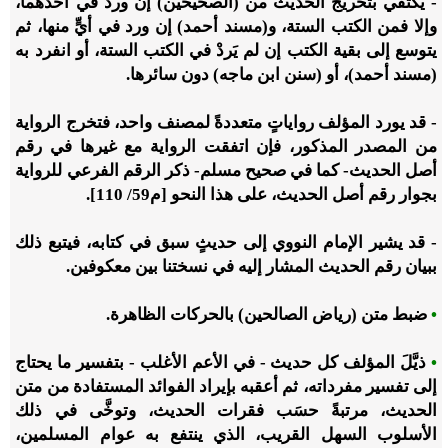
- يكتفي بتخريج الحديث من (الصحيحين) إن ورد في أحدهما،
وإلا فمن الكتب الستة، و(مسند أحمد) إن ورد في أيٍّ منها، ثم
يتوسع إلى بقية الكتب إن لم يَردْ في الكتب الستة، أو انفرد به
(مسند أحمد)، أو (سنن ابن ماجه) دون سائرها.
- قد يورد المؤلف رواياتٍ متعددةً لمصنف واحد، فتخرج الرواية
من المصدر المذكور، فإن اتفقت الرواية مع غيرها في رقم
أصل الحديث- كما في صحيح مسلم- ذكر الرقم الفرعي للرواية
بجوار رقم أصل الحديث، على هذا النحو [م59
/
110].
- قد يشير الإمام النووي إلى حديثٍ سبق في كتابه، فيتبع ذلك
ببيان رقم الحديث المشار إليه في نسختنا بين معكوفين.
•
ضبط متن (رياض الصالحين) بالحركات الظاهرة.
•
ذيَّلَ المؤلف كل حديث - في الأعم الأغلب - بتفسير ما يحتاج
إلى تفسير مفرداته، ثم أعقبه بإيراد الفوائد المستفادة من متن
الحديث، مرتبةً حسَب فقرات الحديث، وتوخَّى في ذلك
الأسلوب السهل القريب، الذي ينتفع به عوام المسلمين،