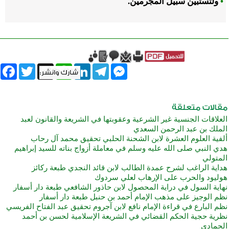
•
ولتستبين سبيل المجرمين.
book
Twitter
WhatsApp
X
LinkedIn
Telegram
Messenger
العلاقات الجنسية غير الشرعية وعقوبتها في الشريعة والقانون لعبد
الملك بن عبد الرحمن السعدي
ألفية العلوم العشرة لابن الشحنة الحلبي تحقيق محمد آل رحاب
هدي النبي صلى الله عليه وسلم في معاملة أزواج بناته للسيد إبراهيم
المتولي
هداية الراغب لشرح عمدة الطالب لابن قائد النجدي طبعة ركائز
هوليود والحرب على الإرهاب لعلي سردوك
نهاية السول في دراية المحصول لابن حاذور الشافعي طبعة دار أسفار
نظم الوجيز على مذهب الإمام أحمد بن حنبل طبعة دار أسفار
نظم البارع في قراءة الإمام نافع لابن آجروم تحقيق عبد الفتاح الفريسي
نظرية حجية الحكم القضائي في الشريعة الإسلامية لحسن بن أحمد
الحمادي