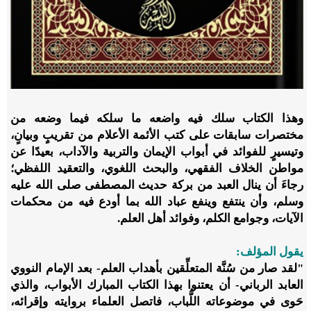
و
هذا الكتاب سلك فيه واضعه ما سلكه فيما وضعه من
مختصرات سابقات على كتب الأئمة الأعلام من تقريبٍ وبيانٍ،
وتيسيرٍ للفوائد في أبواب الإيمان والتربية والآداب، بعيدًا عن
مواطن الخلاف الفقهي، والبحث اللغوي، والتعقيد اللفظي؛
رجاءَ أن ينال العبد من بركة حديث المصطفى صلى الله عليه
وسلم، وأن ينتفع وينفع عباد الله بما أودع فيه من محكمات
الآيات، وجوامع الكلم، وفوائد أهل العلم.
يقول المؤلف:
"لقد صار من سُنَّة المتعلِّقين بأهداب العلم- بعد الإمام النووي
العابد الرباني- أن يعتنوا بهذا الكتاب المبارك الأبواب، والذي
حَوى في موضوعاته اللُّباب، فاتصل العلماء بروايته وإقرائه،