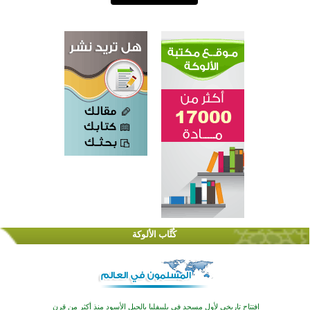
اختتام الدورة التاسعة لمسابقة حفظ وتلاوة القرآن الكريم في أزناكاييف
تيسليتش تختتم برنامجا تعليميا لتعزيز القيم وبناء الشخصية للشباب المسلمين
كُتَّاب الألوكة
اختتام منافسات قرآنية متميزة في بنغلاديش بمشاركة 3000 متسابق
أكثر من 400 طالب يشاركون في مسابقة المعلومات الإسلامية بأستراليا
افتتاح تاريخي لأول مسجد في بلييفليا بالجبل الأسود منذ أكثر من قرن