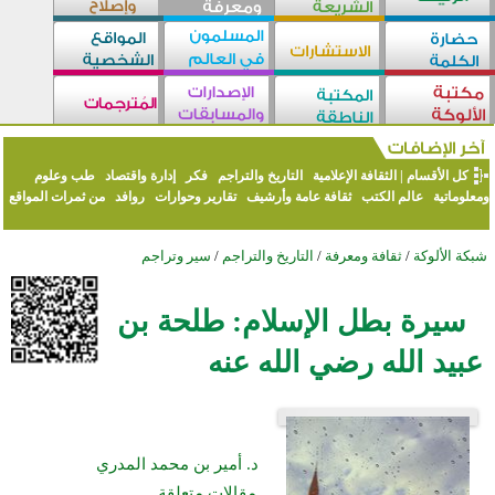
كل الأقسام
|
الثقافة الإعلامية
التاريخ والتراجم
فكر
إدارة واقتصاد
طب وعلوم
ومعلوماتية
عالم الكتب
ثقافة عامة وأرشيف
تقارير وحوارات
روافد
من ثمرات المواقع
شبكة الألوكة
/
ثقافة ومعرفة
/
التاريخ والتراجم
/
سير وتراجم
سيرة بطل الإسلام: طلحة بن
عبيد الله رضي الله عنه
د. أمير بن محمد المدري
مقالات متعلقة