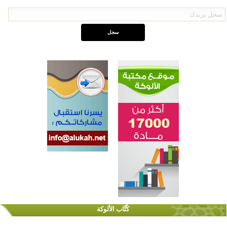
اختتام الدورة التاسعة لمسابقة حفظ وتلاوة القرآن الكريم في أزناكاييف
تيسليتش تختتم برنامجا تعليميا لتعزيز القيم وبناء الشخصية للشباب المسلمين
كُتَّاب الألوكة
اختتام منافسات قرآنية متميزة في بنغلاديش بمشاركة 3000 متسابق