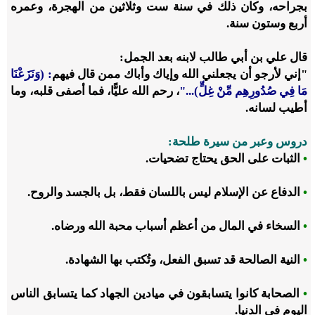
بجراحه، وكان ذلك في سنة ست وثلاثين من الهجرة، وعمره
أربع وستون سنة.
قال علي بن أبي طالب لابنه بعد الجمل:
"إني لأرجو أن يجعلني الله وإياك وأباك ممن قال فيهم
:
(
وَنَزَعْنَا
مَا فِي صُدُورِهِم مِّنْ غِلٍّ
)
..."
، رحم الله عليًّا، فما أصفى قلبه، وما
أطيب لسانه.
دروس وعبر من سيرة طلحة:
•
الثبات على الحق يحتاج تضحيات.
•
الدفاع عن الإسلام ليس باللسان فقط، بل بالجسد والروح.
•
السخاء في المال من أعظم أسباب محبة الله ورضاه.
•
النية الصالحة قد تسبق الفعل، وتُكتب بها الشهادة.
•
الصحابة كانوا يتسابقون في ميادين الجهاد كما يتسابق الناس
اليوم في الدنيا.