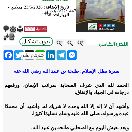
تاريخ الإضافة:
23/5/2026 ميلادي -
8/12/1447 هجري
الزيارات:
1756
بدون تشكيل
ebook
Twitter
WhatsApp
X
LinkedIn
Telegram
Messenger
سيرة بطل الإسلام: طلحة بن عبيد الله رضي الله عنه
الحمد لله الذي شرف الصحابة بمراتب الإيمان، ورفعهم
درجات في الجهاد والإنفاق،
وأشهد أن لا إله إلا الله وحده لا شريك له، وأشهد أن محمدًا
عبده ورسوله، صلى الله عليه وسلم تسليمًا كثيرًا.
وبعد نعيش اليوم مع الصحابي طلحة بن عبيد الله.