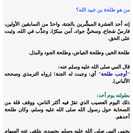
من هو طلحة بن عبيد الله؟
إنه أحد العشرة المبشَّرين بالجنة، واحدٌ من السابقين الأولين،
فارسٌ شجاع، وسخيٌّ جواد، آمن مبكرًا، وعذِّب في الله، وثبت
على الحق.
طلحة الخير، وطلحة الفياض، وطلحة الجود والبذل.
قال النبي
صلى الله عليه وسلم
عنه:
"أوجب طلحة"
أي: وجبت له الجنة!
[رواه الترمذي وصححه
الألباني].
بطولته يوم أحد:
ذلك اليوم العصيب الذي تفرّ فيه أكثر الناس، ووقف قلة من
الصحابة حول رسول الله
صلى الله عليه وسلم
، وكان طلحة
أحدهم.
يحمي النبي
صلى الله عليه وسلم
بجسده، يتلقى عنه السهام