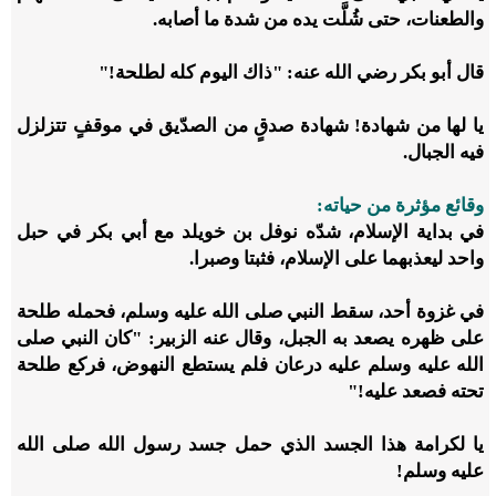
والطعنات، حتى شُلَّت يده من شدة ما أصابه.
قال أبو بكر
رضي الله عنه
: "ذاك اليوم كله لطلحة!"
يا لها من شهادة! شهادة صدقٍ من الصدّيق في موقفٍ تتزلزل
فيه الجبال.
وقائع مؤثرة من حياته:
في بداية الإسلام، شدّه نوفل بن خويلد مع أبي بكر في حبل
واحد ليعذبهما على الإسلام، فثبتا وصبرا.
في غزوة أحد، سقط النبي
صلى الله عليه وسلم
، فحمله طلحة
على ظهره يصعد به الجبل، وقال عنه الزبير: "كان النبي
صلى
الله عليه وسلم
عليه درعان فلم يستطع النهوض، فركع طلحة
تحته فصعد عليه!"
يا لكرامة هذا الجسد الذي حمل جسد رسول الله
صلى الله
عليه وسلم
!