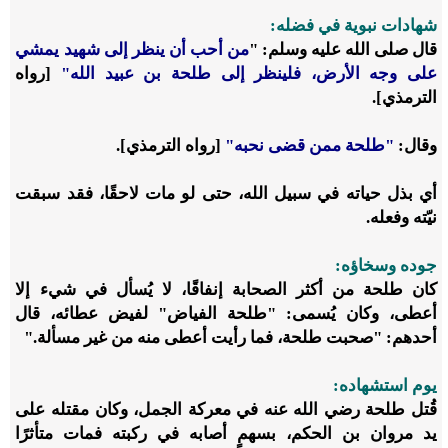
شهادات نبوية في فضله:
قال
صلى الله عليه وسلم
: "
من أحب أن ينظر إلى شهيد يمشي
على وجه الأرض، فلينظر إلى طلحة بن عبيد الله"
[رواه
الترمذي].
وقال:
"طلحة ممن قضى نحبه"
[رواه الترمذي].
أي بذل حياته في سبيل الله، حتى لو مات لاحقًا، فقد سبقت
نيّته وفعله.
جوده وسخاؤه:
كان طلحة من أكثر الصحابة إنفاقًا، لا يُسأل في شيء إلا
أعطى، وكان يُسمى: "طلحة الفياض" لفيض عطائه، قال
أحدهم: "صحبت طلحة، فما رأيت أعطى منه من غير مسألة."
يوم استشهاده:
قُتل طلحة
رضي الله عنه
في معركة الجمل، وكان مقتله على
يد مروان بن الحكم، بسهمٍ أصابه في ركبته فمات متأثرًا