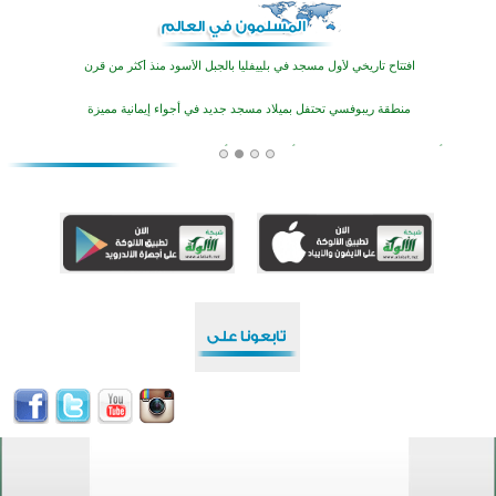
أكثر من 400 طالب يشاركون في مسابقة المعلومات الإسلامية بأستراليا
افتتاح تاريخي لأول مسجد في بلييفليا بالجبل الأسود منذ أكثر من قرن
منطقة ريبوفسي تحتفل بميلاد مسجد جديد في أجواء إيمانية مميزة
أكبر مشروع إسلامي في ريف أستراليا يفتتح أبوابه بعد سنوات من العمل والعطاء
القرآن والتربية في صدارة البرامج الصيفية للمسلمين في بينزا وساراتوف وموردوفيا هذا العام
اختتام الدورة التاسعة لمسابقة حفظ وتلاوة القرآن الكريم في أزناكاييف
تيسليتش تختتم برنامجا تعليميا لتعزيز القيم وبناء الشخصية للشباب المسلمين
اختتام منافسات قرآنية متميزة في بنغلاديش بمشاركة 3000 متسابق
أكثر من 400 طالب يشاركون في مسابقة المعلومات الإسلامية بأستراليا