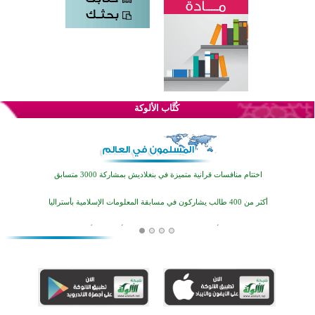
كُتَّاب الألوكة
اختتام الدورة التاسعة لمسابقة حفظ وتلاوة القرآن الكريم في أزناكاييف
تيسليتش تختتم برنامجا تعليميا لتعزيز القيم وبناء الشخصية للشباب المسلمين
اختتام منافسات قرآنية متميزة في بنغلاديش بمشاركة 3000 متسابق
أكثر من 400 طالب يشاركون في مسابقة المعلومات الإسلامية بأستراليا
افتتاح تاريخي لأول مسجد في بلييفليا بالجبل الأسود منذ أكثر من قرن
منطقة ريبوفسي تحتفل بميلاد مسجد جديد في أجواء إيمانية مميزة
أكبر مشروع إسلامي في ريف أستراليا يفتتح أبوابه بعد سنوات من العمل والعطاء
القرآن والتربية في صدارة البرامج الصيفية للمسلمين في بينزا وساراتوف وموردوفيا هذا العام