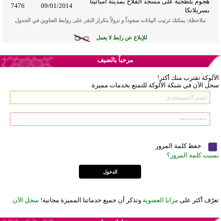
هجوم بلطجية على مسجد الفلاح بمدينة أمباتينا
7476
09/01/2014
بسريلانكا
ملاحظة: يمكنك ترتيب البيانات صعوداً و نزولاً بتكرار النقر على روابط العناوين في الجدول
للإبلاغ عن رابط لا يعمل
مرحباً بالضيف
الألوكة تقترب منك أكثر!
سجل الآن في شبكة الألوكة للتمتع بخدمات مميزة.
حفظ كلمة المرور
نسيت كلمة المرور؟
تعرّف أكثر على
مزايا العضوية
وتذكر أن جميع خدماتنا المميزة مجانية!
سجل الآن
.