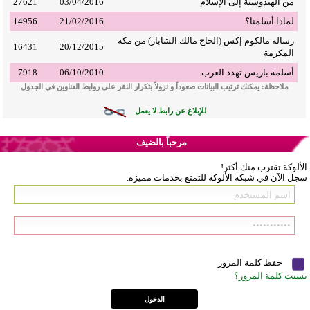
من الهندوسية إلى الإسلام
03/04/2016
27621
لماذا أسلمنا؟
21/02/2016
14956
رسالة مالكوم إكس (الحاج مالك الشاباز) من مكة
16431
20/12/2015
المكرمة
أسلمة باريس تهدد الغرب
06/10/2010
7918
ملاحظة: يمكنك ترتيب البيانات صعوداً و نزولاً بتكرار النقر على روابط العناوين في الجدول
للإبلاغ عن رابط لا يعمل
مرحباً بالضيف
الألوكة تقترب منك أكثر!
سجل الآن في شبكة الألوكة للتمتع بخدمات مميزة.
حفظ كلمة المرور
نسيت كلمة المرور؟