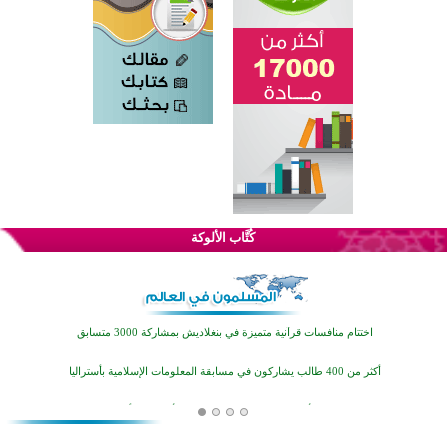
كُتَّاب الألوكة
اختتام الدورة التاسعة لمسابقة حفظ وتلاوة القرآن الكريم في أزناكاييف
تيسليتش تختتم برنامجا تعليميا لتعزيز القيم وبناء الشخصية للشباب المسلمين
اختتام منافسات قرآنية متميزة في بنغلاديش بمشاركة 3000 متسابق
أكثر من 400 طالب يشاركون في مسابقة المعلومات الإسلامية بأستراليا
افتتاح تاريخي لأول مسجد في بلييفليا بالجبل الأسود منذ أكثر من قرن