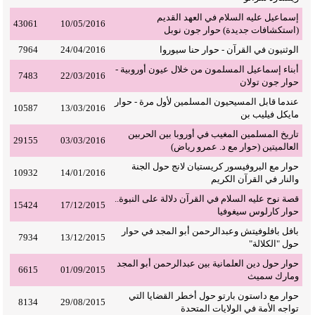
إسماعيل عليه السلام في العهد القديم
43061
10/05/2016
(استكشافات جديدة) حوار جون نوبل
الوثنيون في القرآن - حوار حنا سيوروا
24/04/2016
7964
أبناء إسماعيل المسلمون من خلال عيون أوروبية -
7483
22/03/2016
حوار جون تولان
عندما قابل المسيحيون المسلمين لأول مرة - حوار
10587
13/03/2016
مايكل فيليب بن
تاريخ المسلمين المغيب في أوروبا بين الحربين
29155
03/03/2016
العالميتين (حوار مع د. عمرو رياض)
حوار مع البروفيسور كريستيان لانج حول الجنة
10932
14/01/2016
والنار في القرآن الكريم
قصة نوح عليه السلام في القرآن دلالة على النبوة..
15424
17/12/2015
حوار كارلوس سيغوفيا
بافل بافلوفيتش وعبدالرحمن أبو المجد في حوار
7934
13/12/2015
حول "الكلالة"
حوار حول دين العلمانية بين عبدالرحمن أبو المجد
6615
01/09/2015
ومارك سميث
حوار مع داستون بارتو حول أخطر القضايا التي
8134
29/08/2015
تواجه الأمة في الولايات المتحدة