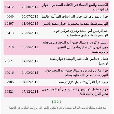
الكنيسة والبقع العمياء في الكتاب المقدس - حوار
12412
20/08/2015
كارلين إيايو
حوار ريمون هارفي حول الدراسات القرآنية عالميا
05/07/2015
6640
الهرمنيوطيقا: مقدمة مختصرة.. حوار ديفيد ياسبر
11/06/2015
10897
عبدالرحمن أبو المجد وهنري فيركلر حول
8413
23/05/2015
الهرمنيوطيقا: مبادئ وتطبيقات
ريتشارد كروتر وعبدالرحمن أبو المجد في مناقشة
حول فريدريش شلايرماخر: بين التنوير
18/05/2015
8318
والرومانسية
فضل الأندلس على عصر النهضة (حوار ديفيد
26521
14/05/2015
لويس)
حوار مارتن فورورد وعبدالرحمن أبو المجد حول
12916
24/02/2015
النبي محمد صلى الله عليه وسلم
كيف تقرأ القرآن؟!.. حوار كارل إرنست
04/02/2015
7985
حوار ميشيل كويبرس وعبدالرحمن أبو المجد حول
10321
17/12/2014
نظم القرآن المذهلة!
4
3
2
1
ملاحظة: يمكنك ترتيب البيانات صعوداً و نزولاً بتكرار النقر على روابط العناوين في الجدول