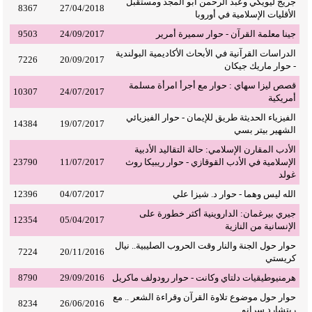
جريج ليويكي وعبد الرحمن أبو المجد ومستقبل
8367
27/04/2018
الأقليات الإسلامية في أوروبا
جينا معلمة القرآن - حوار سميرة أمرير
24/09/2017
9503
الدراسات القرآنية في الأبحاث الأكاديمية البولندية
7226
20/09/2017
- حوار ماريك جيكان
قصص ليزا سهاي : حوار مع أجرأ امرأة مسلمة
10307
24/07/2017
أمريكية
الفيزياء الحديثة طريق للإيمان - حوار الفيزيائي
14384
19/07/2017
الشهير بيتر بسي
الأدب المقارن الإسلامي: حالة التقاليد الأدبية
الإسلامية في الأدب القوقازي - حوار ريبيكا روث
11/07/2017
23790
غولد
الله ليس وهما - حوار د. شيزا علي
04/07/2017
12396
جيري بيرغمان: الداروينية أكثر خطورة على
12354
05/04/2017
الإنسانية من النازية
حوار حول الجنة والنار وقت الحروب الصليبية.. نيال
7224
20/11/2016
كريستي
هرمنيوطيقيات دلتاي وكانت - حوار رودولف ماكريل
29/09/2016
8790
حوار حول موضوع تلاوة القرآن وقراءة الشعر .. مع
8234
26/06/2016
ريتشارد سرانو