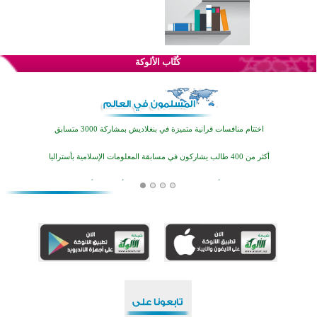
كُتَّاب الألوكة
اختتام الدورة التاسعة لمسابقة حفظ وتلاوة القرآن الكريم في أزناكاييف
تيسليتش تختتم برنامجا تعليميا لتعزيز القيم وبناء الشخصية للشباب المسلمين
اختتام منافسات قرآنية متميزة في بنغلاديش بمشاركة 3000 متسابق
أكثر من 400 طالب يشاركون في مسابقة المعلومات الإسلامية بأستراليا
افتتاح تاريخي لأول مسجد في بلييفليا بالجبل الأسود منذ أكثر من قرن
منطقة ريبوفسي تحتفل بميلاد مسجد جديد في أجواء إيمانية مميزة
أكبر مشروع إسلامي في ريف أستراليا يفتتح أبوابه بعد سنوات من العمل والعطاء
القرآن والتربية في صدارة البرامج الصيفية للمسلمين في بينزا وساراتوف وموردوفيا هذا العام
اختتام الدورة التاسعة لمسابقة حفظ وتلاوة القرآن الكريم في أزناكاييف