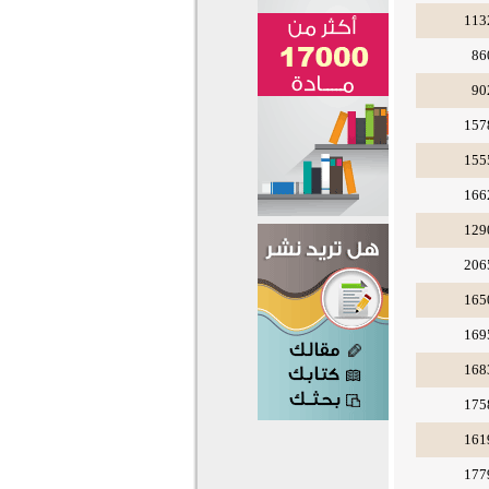
113
86
90
157
155
166
129
206
165
169
168
175
161
177