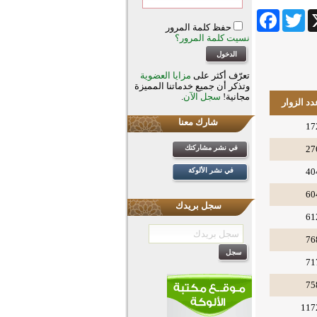
Facebook
Twitter
Wha
حفظ كلمة المرور
نسيت كلمة المرور؟
تعرّف أكثر على
مزايا العضوية
وتذكر أن جميع خدماتنا المميزة
مجانية!
سجل الآن
.
دد الزوار
شارك معنا
17
27
في نشر مشاركتك
40
في نشر الألوكة
60
سجل بريدك
61
76
71
75
117