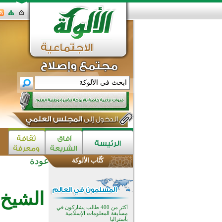
عودة
كُتَّاب الألوكة
تيسليتش تختتم برنامجا تعليميا لتعزيز
القيم وبناء الشخصية للشباب
المسلمين
انطلاق فعاليات "أيام مساجد
الشيخ 
إستولتس 2026" ببرنامج ديني
وثقافي يمتد حتى أغسطس
أكثر من 400 طالب يشاركون في
مسابقة المعلومات الإسلامية
بأستراليا