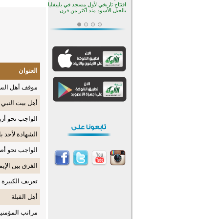
افتتاح تاريخي لأول مسجد في بلييفليا
بالجبل الأسود منذ أكثر من قرن
منطقة ريبوفسي تحتفل بميلاد
مسجد جديد في أجواء إيمانية مميزة
أكبر مشروع إسلامي في ريف
أستراليا يفتتح أبوابه بعد سنوات من
العمل والعطاء
القرآن والتربية في صدارة البرامج
الصيفية للمسلمين في بينزا
العنوان
وساراتوف وموردوفيا هذا العام
اختتام الدورة التاسعة لمسابقة حفظ
موقف أهل السن
وتلاوة القرآن الكريم في أزناكاييف
تيسليتش تختتم برنامجا تعليميا لتعزيز
أهل بيت النبي 
القيم وبناء الشخصية للشباب
المسلمين
الواجب نحو أز
انطلاق فعاليات "أيام مساجد
إستولتس 2026" ببرنامج ديني
وثقافي يمتد حتى أغسطس
الشهادة لأحد با
أكثر من 400 طالب يشاركون في
مسابقة المعلومات الإسلامية
الواجب نحو أص
بأستراليا
افتتاح تاريخي لأول مسجد في بلييفليا
بالجبل الأسود منذ أكثر من قرن
الفرق بين الإي
تعريف الكبيرة
أهل القبلة
مراتب المؤمني