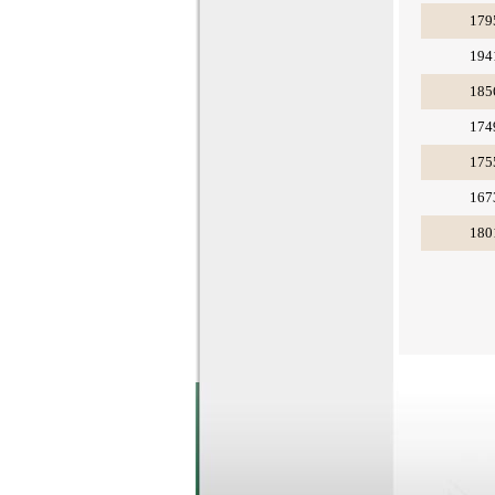
179
194
185
174
175
167
180