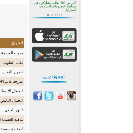
أكثر من 400 طالب يشاركون في
مسابقة المعلومات الإسلامية
بأستراليا
افتتاح تاريخي لأول مسجد في بلييفليا
بالجبل الأسود منذ أكثر من قرن
منطقة ريبوفسي تحتفل بميلاد
مسجد جديد في أجواء إيمانية مميزة
أكبر مشروع إسلامي في ريف
أستراليا يفتتح أبوابه بعد سنوات من
العنوان
العمل والعطاء
القرآن والتربية في صدارة البرامج
صوت العزيمة
الصيفية للمسلمين في بينزا
وساراتوف وموردوفيا هذا العام
اختتام الدورة التاسعة لمسابقة حفظ
دفء القلوب
وتلاوة القرآن الكريم في أزناكاييف
تطهير النفس
تيسليتش تختتم برنامجا تعليميا لتعزيز
القيم وبناء الشخصية للشباب
المسلمين
صرخة عالم (PDF)
اختتام منافسات قرآنية متميزة في
بنغلاديش بمشاركة 3000 متسابق
الجمال الإنسان
أكثر من 400 طالب يشاركون في
مسابقة المعلومات الإسلامية
الجمال النابض
بأستراليا
النور الخفي
ماهية العقيدة ا
العقيدة سفينة ا