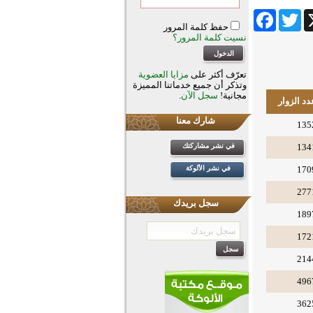
Facebook
Twitter
Wha
حفظ كلمة المرور
نسيت كلمة المرور؟
تعرّف أكثر على
مزايا العضوية
وتذكر أن جميع خدماتنا المميزة
مجانية!
سجل الآن
.
دد الزوار
شارك معنا
135
134
في نشر مشاركتك
170
في نشر الألوكة
277
سجل بريدك
189
172
214
496
362