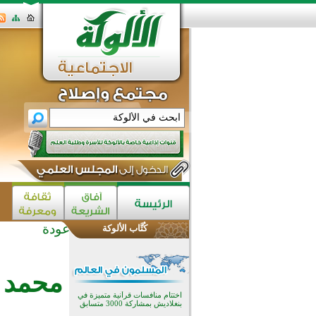
عودة
كُتَّاب الألوكة
اختتام الدورة التاسعة لمسابقة حفظ
وتلاوة القرآن الكريم في أزناكاييف
تيسليتش تختتم برنامجا تعليميا لتعزيز
محمد 
القيم وبناء الشخصية للشباب
المسلمين
اختتام منافسات قرآنية متميزة في
بنغلاديش بمشاركة 3000 متسابق