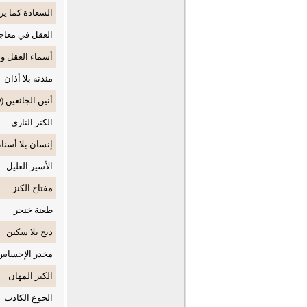
السعادة كما ير
العقل في معاجم
أسماء العقل و
مئذنة بلا أذان
أنين الجائعين (WORD)
الكنز الناري
إنسان بلا أسنا
الأسير العليل
مفتاح الكنز
طعنة خنجر
ذبح بلا سكين
مخدر الإحساس
الكنز المهان
الجوع الكاذب