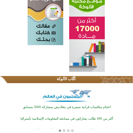
كُتَّاب الألوكة
اختتام الدورة التاسعة لمسابقة حفظ وتلاوة القرآن الكريم في أزناكاييف
تيسليتش تختتم برنامجا تعليميا لتعزيز القيم وبناء الشخصية للشباب المسلمين
اختتام منافسات قرآنية متميزة في بنغلاديش بمشاركة 3000 متسابق
أكثر من 400 طالب يشاركون في مسابقة المعلومات الإسلامية بأستراليا
افتتاح تاريخي لأول مسجد في بلييفليا بالجبل الأسود منذ أكثر من قرن