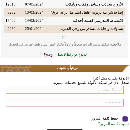
الأرواح تتجاذب وتتنافر: وقفات وتأملات
07/05/2024
12310
إضاءة شرعية تربوية "فلعل ابنك هذا نزعه عرق"
13/03/2024
3232
الانضباط المدرسي كقيمة أخلاقية
14/02/2024
17460
تساؤلات وإجابات مسافر من وحي الخبرة
25/01/2024
2230
2
1
ملاحظة: يمكنك ترتيب البيانات صعوداً و نزولاً بتكرار النقر على روابط العناوين في الجدول
للإبلاغ عن رابط لا يعمل
مرحباً بالضيف
الألوكة تقترب منك أكثر!
سجل الآن في شبكة الألوكة للتمتع بخدمات مميزة.
حفظ كلمة المرور
نسيت كلمة المرور؟