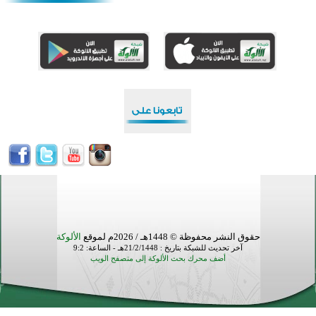
منطقة ريبوفسي تحتفل بميلاد مسجد جديد في أجواء إيمانية مميزة
أكبر مشروع إسلامي في ريف أستراليا يفتتح أبوابه بعد سنوات من العمل والعطاء
القرآن والتربية في صدارة البرامج الصيفية للمسلمين في بينزا وساراتوف وموردوفيا هذا العام
اختتام الدورة التاسعة لمسابقة حفظ وتلاوة القرآن الكريم في أزناكاييف
تيسليتش تختتم برنامجا تعليميا لتعزيز القيم وبناء الشخصية للشباب المسلمين
اختتام منافسات قرآنية متميزة في بنغلاديش بمشاركة 3000 متسابق
أكثر من 400 طالب يشاركون في مسابقة المعلومات الإسلامية بأستراليا
حقوق النشر محفوظة © 1448هـ / 2026م لموقع
الألوكة
آخر تحديث للشبكة بتاريخ : 21/2/1448هـ - الساعة: 9:2
أضف محرك بحث الألوكة إلى متصفح الويب