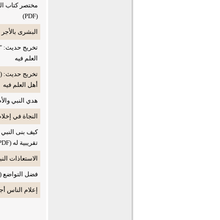
(PDF)
البشرى بالأجر 
تخريج حديث: "م
العلم فيه
تخريج حديث: ((‌ل
أهل العلم فيه
هدي النبي والأص
النجاة في إخلاص
كيف بنى النبي
تقريبية له (PDF)
الاستعاذات النبوية
فضل التواضع (WORD)
إعلام الناس أجم