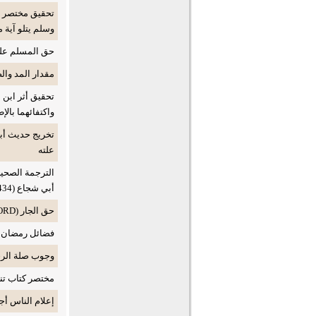
تحقيق مختصر لح
وسلم يتلو آية 
حق المسلم على أ
مقدار المد والصا
تحقيق أثر ابن
واكتفائهما بالإ
تخريج حديث أبي
علته
الترجمة الصحي
أبي شجاع (434 - بعد 500)
حق الجار (WORD)
فضائل رمضان والع
وجوب صلة الرح
مختصر كتاب تنو
إعلام الناس أجمع