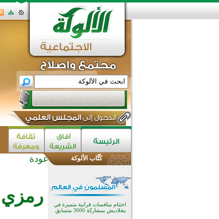
عودة
كُتَّاب الألوكة
اختتام الدورة التاسعة لمسابقة حفظ
وتلاوة القرآن الكريم في أزناكاييف
تيسليتش تختتم برنامجا تعليميا لتعزيز
رمزي 
القيم وبناء الشخصية للشباب
المسلمين
اختتام منافسات قرآنية متميزة في
بنغلاديش بمشاركة 3000 متسابق