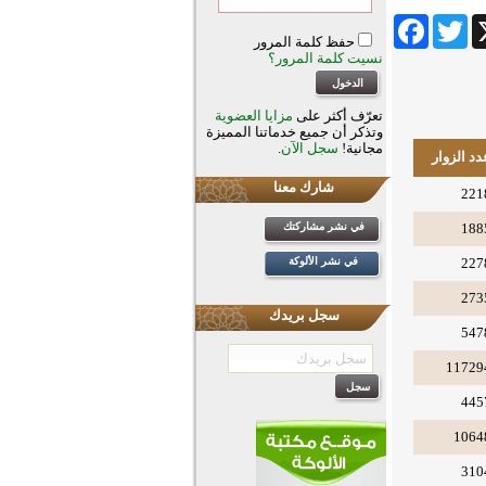
Facebook
Twitter
Wha
حفظ كلمة المرور
نسيت كلمة المرور؟
تعرّف أكثر على
مزايا العضوية
وتذكر أن جميع خدماتنا المميزة
مجانية!
سجل الآن
.
دد الزوار
شارك معنا
221
188
في نشر مشاركتك
227
في نشر الألوكة
273
سجل بريدك
547
11729
445
1064
310