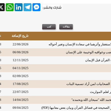
tsApp
X
LinkedIn
Telegram
Messenger
تاريخ الإضافة
ع
استغفار وأثرهما في سعادة الإنسان وتغير أحواله
22/06/2026
8
غضب وعواقبه الوخيمة على الإنسان
06/06/2026
5
 القرآن قبل الإيمان
12/11/2025
8
5
04/11/2025
8
02/09/2025
الصحابيات لمن أراد تسمية البنات
17/08/2025
4
 لعلم المواريث
22/07/2025
7
مد الله "سبحان الله وبحمده"
14/04/2025
8
ر الصحيحة في فضائل القرآن وبيان بعض معانيها (PDF)
09/04/2025
4