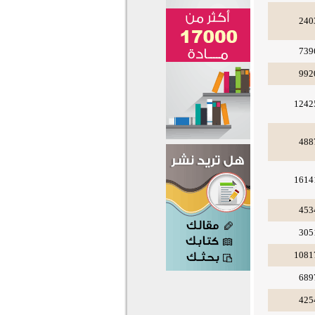
240
739
992
1242
488
1614
453
305
1081
689
425