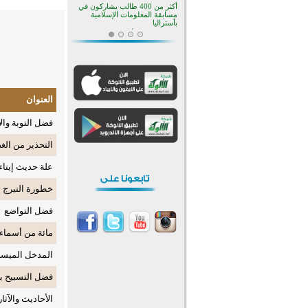
أكثر من 400 طالب يشاركون في
مسابقة المعلومات الإسلامية
بأستراليا
افتتاح تاريخي لأول مسجد في بلييفليا
بالجبل الأسود منذ أكثر من قرن
منطقة ريبوفسي تحتفل بميلاد
مسجد جديد في أجواء إيمانية مميزة
أكبر مشروع إسلامي في ريف
أستراليا يفتتح أبوابه بعد سنوات من
العنوان
العمل والعطاء
القرآن والتربية في صدارة البرامج
فضل التوبة وال
الصيفية للمسلمين في بينزا
وساراتوف وموردوفيا هذا العام
اختتام الدورة التاسعة لمسابقة حفظ
التحذير من ال
وتلاوة القرآن الكريم في أزناكاييف
علة حديث إيتاء
تيسليتش تختتم برنامجا تعليميا لتعزيز
القيم وبناء الشخصية للشباب
المسلمين
خطورة التبرج
اختتام منافسات قرآنية متميزة في
بنغلاديش بمشاركة 3000 متسابق
فضل التواضع
أكثر من 400 طالب يشاركون في
مسابقة المعلومات الإسلامية
مائة من أسماء 
بأستراليا
المدخل الميسر
فضل التسبيح بح
الأحاديث والآثا