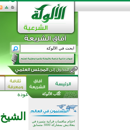
عودة
كُتَّاب الألوكة
اختتام الدورة التاسعة لمسابقة حفظ
وتلاوة القرآن الكريم في أزناكاييف
تيسليتش تختتم برنامجا تعليميا لتعزيز
الشيخ 
القيم وبناء الشخصية للشباب
المسلمين
اختتام منافسات قرآنية متميزة في
بنغلاديش بمشاركة 3000 متسابق