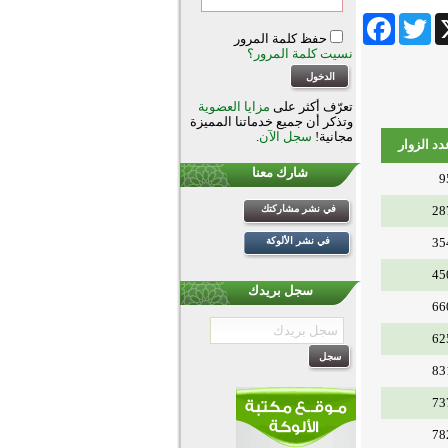
Facebook
Twitter
Wha
حفظ كلمة المرور
نسيت كلمة المرور؟
تعرّف أكثر على
مزايا العضوية
وتذكر أن جميع خدماتنا المميزة
مجانية!
سجل الآن
.
دد الزوار
شارك معنا
9
28
في نشر مشاركتك
35
في نشر الألوكة
45
سجل بريدك
66
62
83
73
78