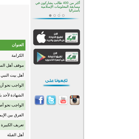
أكثر من 400 طالب يشاركون في
مسابقة المعلومات الإسلامية
بأستراليا
افتتاح تاريخي لأول مسجد في بلييفليا
بالجبل الأسود منذ أكثر من قرن
منطقة ريبوفسي تحتفل بميلاد
مسجد جديد في أجواء إيمانية مميزة
أكبر مشروع إسلامي في ريف
أستراليا يفتتح أبوابه بعد سنوات من
العنوان
العمل والعطاء
القرآن والتربية في صدارة البرامج
الكرامة
الصيفية للمسلمين في بينزا
وساراتوف وموردوفيا هذا العام
اختتام الدورة التاسعة لمسابقة حفظ
موقف أهل السن
وتلاوة القرآن الكريم في أزناكاييف
أهل بيت النبي 
تيسليتش تختتم برنامجا تعليميا لتعزيز
القيم وبناء الشخصية للشباب
المسلمين
الواجب نحو أز
اختتام منافسات قرآنية متميزة في
بنغلاديش بمشاركة 3000 متسابق
الشهادة لأحد با
أكثر من 400 طالب يشاركون في
مسابقة المعلومات الإسلامية
الواجب نحو أص
بأستراليا
الفرق بين الإي
تعريف الكبيرة
أهل القبلة