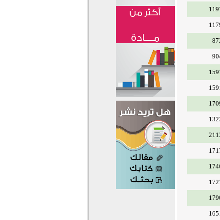
119
117
87
90
159
159
170
132
211
171
174
172
179
165