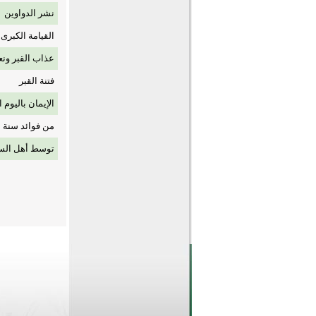
نشر الدواوين
القيامة الكبرى
عذاب القبر ونع
فتنة القبر
الإيمان باليوم ا
من فوائد سنة ا
توسط أهل الس