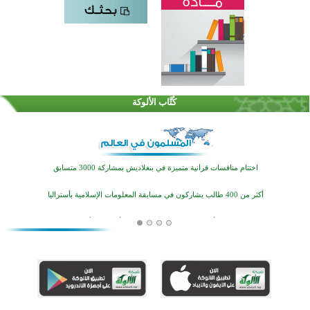
كُتَّاب الألوكة
اختتام الدورة التاسعة لمسابقة حفظ وتلاوة القرآن الكريم في أزناكاييف
تيسليتش تختتم برنامجا تعليميا لتعزيز القيم وبناء الشخصية للشباب المسلمين
اختتام منافسات قرآنية متميزة في بنغلاديش بمشاركة 3000 متسابق
أكثر من 400 طالب يشاركون في مسابقة المعلومات الإسلامية بأستراليا
افتتاح تاريخي لأول مسجد في بلييفليا بالجبل الأسود منذ أكثر من قرن
منطقة ريبوفسي تحتفل بميلاد مسجد جديد في أجواء إيمانية مميزة
أكبر مشروع إسلامي في ريف أستراليا يفتتح أبوابه بعد سنوات من العمل والعطاء
القرآن والتربية في صدارة البرامج الصيفية للمسلمين في بينزا وساراتوف وموردوفيا هذا العام