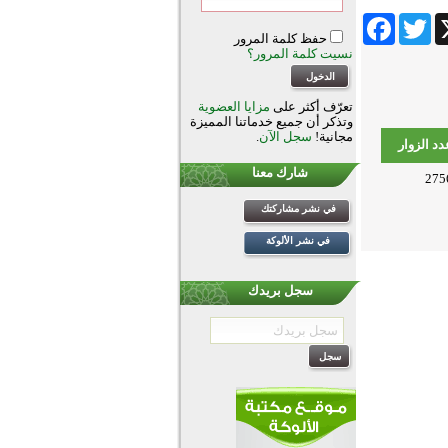
Facebook
Twitter
Wha
حفظ كلمة المرور
نسيت كلمة المرور؟
تعرّف أكثر على
مزايا العضوية
وتذكر أن جميع خدماتنا المميزة
مجانية!
سجل الآن
.
دد الزوار
شارك معنا
275
في نشر مشاركتك
في نشر الألوكة
سجل بريدك