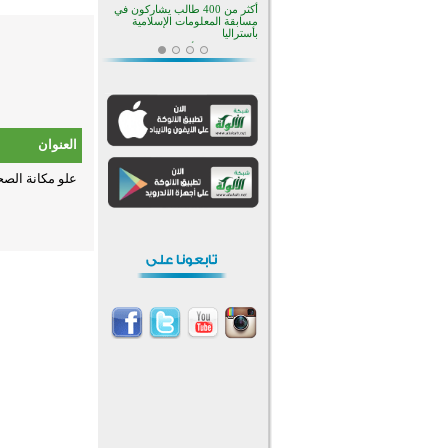
أكثر من 400 طالب يشاركون في
مسابقة المعلومات الإسلامية
بأستراليا
افتتاح تاريخي لأول مسجد في بلييفليا
بالجبل الأسود منذ أكثر من قرن
منطقة ريبوفسي تحتفل بميلاد
مسجد جديد في أجواء إيمانية مميزة
أكبر مشروع إسلامي في ريف
أستراليا يفتتح أبوابه بعد سنوات من
العنوان
العمل والعطاء
القرآن والتربية في صدارة البرامج
علو مكانة الصحاب
الصيفية للمسلمين في بينزا
وساراتوف وموردوفيا هذا العام
اختتام الدورة التاسعة لمسابقة حفظ
وتلاوة القرآن الكريم في أزناكاييف
تيسليتش تختتم برنامجا تعليميا لتعزيز
القيم وبناء الشخصية للشباب
المسلمين
اختتام منافسات قرآنية متميزة في
بنغلاديش بمشاركة 3000 متسابق
أكثر من 400 طالب يشاركون في
مسابقة المعلومات الإسلامية
بأستراليا