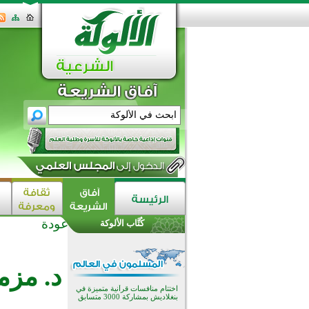
عودة
كُتَّاب الألوكة
اختتام الدورة التاسعة لمسابقة حفظ
وتلاوة القرآن الكريم في أزناكاييف
تيسليتش تختتم برنامجا تعليميا لتعزيز
د. مزم
القيم وبناء الشخصية للشباب
المسلمين
اختتام منافسات قرآنية متميزة في
بنغلاديش بمشاركة 3000 متسابق