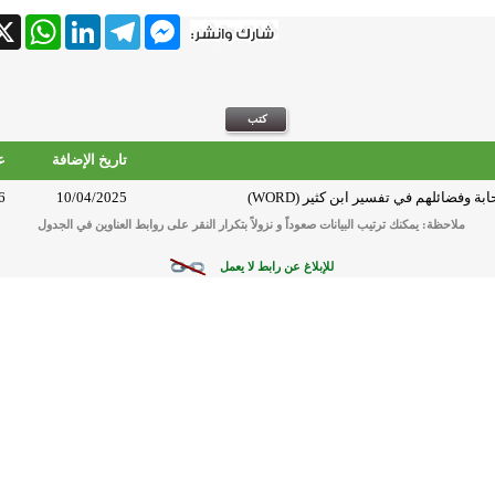
tsApp
X
LinkedIn
Telegram
Messenger
تاريخ الإضافة
ع
ة وفضائلهم في تفسير ابن كثير (WORD)
10/04/2025
6
ملاحظة: يمكنك ترتيب البيانات صعوداً و نزولاً بتكرار النقر على روابط العناوين في الجدول
للإبلاغ عن رابط لا يعمل