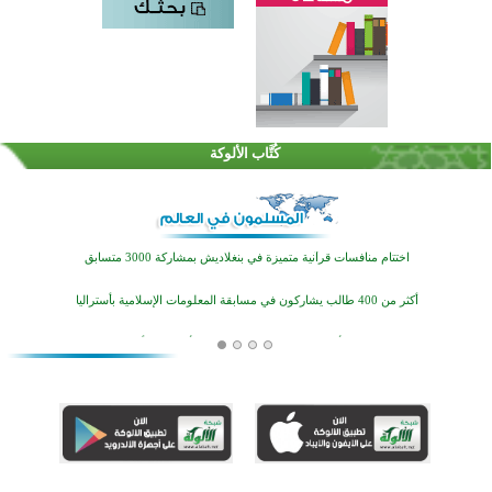
كُتَّاب الألوكة
اختتام الدورة التاسعة لمسابقة حفظ وتلاوة القرآن الكريم في أزناكاييف
تيسليتش تختتم برنامجا تعليميا لتعزيز القيم وبناء الشخصية للشباب المسلمين
اختتام منافسات قرآنية متميزة في بنغلاديش بمشاركة 3000 متسابق
أكثر من 400 طالب يشاركون في مسابقة المعلومات الإسلامية بأستراليا
افتتاح تاريخي لأول مسجد في بلييفليا بالجبل الأسود منذ أكثر من قرن
منطقة ريبوفسي تحتفل بميلاد مسجد جديد في أجواء إيمانية مميزة
أكبر مشروع إسلامي في ريف أستراليا يفتتح أبوابه بعد سنوات من العمل والعطاء
القرآن والتربية في صدارة البرامج الصيفية للمسلمين في بينزا وساراتوف وموردوفيا هذا العام