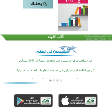
كُتَّاب الألوكة
اختتام الدورة التاسعة لمسابقة حفظ وتلاوة القرآن الكريم في أزناكاييف
تيسليتش تختتم برنامجا تعليميا لتعزيز القيم وبناء الشخصية للشباب المسلمين
اختتام منافسات قرآنية متميزة في بنغلاديش بمشاركة 3000 متسابق
أكثر من 400 طالب يشاركون في مسابقة المعلومات الإسلامية بأستراليا
افتتاح تاريخي لأول مسجد في بلييفليا بالجبل الأسود منذ أكثر من قرن
منطقة ريبوفسي تحتفل بميلاد مسجد جديد في أجواء إيمانية مميزة
أكبر مشروع إسلامي في ريف أستراليا يفتتح أبوابه بعد سنوات من العمل والعطاء
القرآن والتربية في صدارة البرامج الصيفية للمسلمين في بينزا وساراتوف وموردوفيا هذا العام