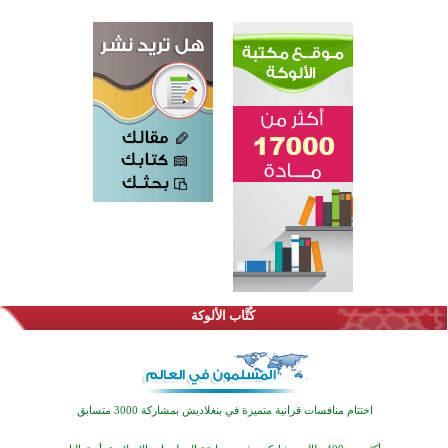
كُتَّاب الألوكة
اختتام الدورة التاسعة لمسابقة حفظ وتلاوة القرآن الكريم في أزناكاييف
تيسليتش تختتم برنامجا تعليميا لتعزيز القيم وبناء الشخصية للشباب المسلمين
اختتام منافسات قرآنية متميزة في بنغلاديش بمشاركة 3000 متسابق