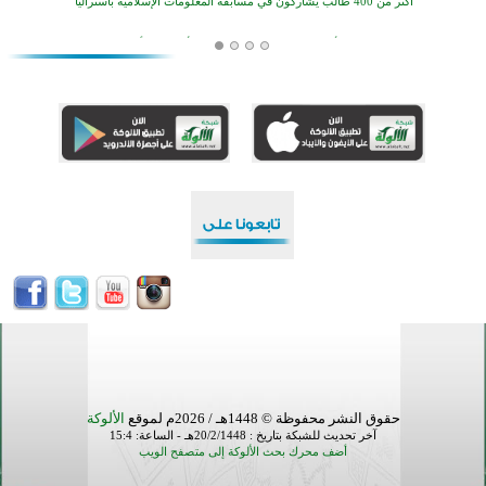
أكثر من 400 طالب يشاركون في مسابقة المعلومات الإسلامية بأستراليا
افتتاح تاريخي لأول مسجد في بلييفليا بالجبل الأسود منذ أكثر من قرن
منطقة ريبوفسي تحتفل بميلاد مسجد جديد في أجواء إيمانية مميزة
أكبر مشروع إسلامي في ريف أستراليا يفتتح أبوابه بعد سنوات من العمل والعطاء
القرآن والتربية في صدارة البرامج الصيفية للمسلمين في بينزا وساراتوف وموردوفيا هذا العام
اختتام الدورة التاسعة لمسابقة حفظ وتلاوة القرآن الكريم في أزناكاييف
تيسليتش تختتم برنامجا تعليميا لتعزيز القيم وبناء الشخصية للشباب المسلمين
اختتام منافسات قرآنية متميزة في بنغلاديش بمشاركة 3000 متسابق
أكثر من 400 طالب يشاركون في مسابقة المعلومات الإسلامية بأستراليا
حقوق النشر محفوظة © 1448هـ / 2026م لموقع
الألوكة
آخر تحديث للشبكة بتاريخ : 20/2/1448هـ - الساعة: 15:4
أضف محرك بحث الألوكة إلى متصفح الويب