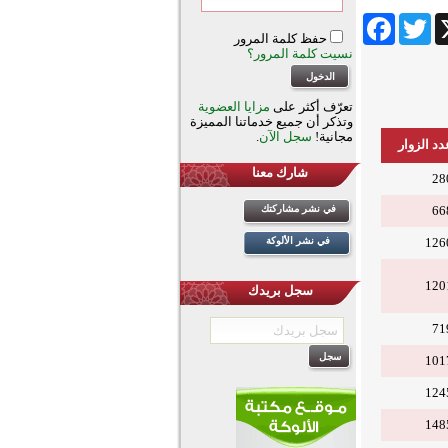
Facebook
Twitter
Wha
حفظ كلمة المرور
نسيت كلمة المرور؟
تعرّف أكثر على
مزايا العضوية
وتذكر أن جميع خدماتنا المميزة
مجانية!
سجل الآن
.
دد الزوار
شارك معنا
28
66
في نشر مشاركتك
126
في نشر الألوكة
120
سجل بريدك
71
101
124
148