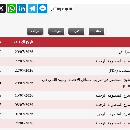
tsApp
X
LinkedIn
Telegram
Messenger
تاريخ الإضافة
ع
لفرائض
29/07/2026
0
8
22/07/2026
ابه (PDF)
22/07/2026
0
نهج المختصر في تقريب مسائل الاعتقاد، ويليه: اللباب في
1
20/07/2026
9
15/07/2026
7
08/07/2026
5
01/07/2026
5
24/06/2026