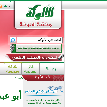
عودة
كُتَّاب الألوكة
اختتام الدورة التاسعة لمسابقة حفظ
وتلاوة القرآن الكريم في أزناكاييف
تيسليتش تختتم برنامجا تعليميا لتعزيز
أبو عب
القيم وبناء الشخصية للشباب
المسلمين
اختتام منافسات قرآنية متميزة في
بنغلاديش بمشاركة 3000 متسابق