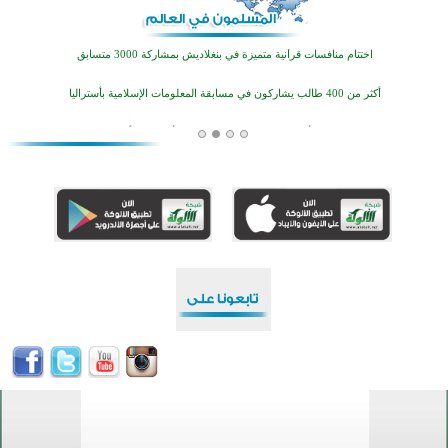
تيسليتش تختتم برنامجا تعليميا لتعزيز القيم وبناء الشخصية للشباب المسلمين
اختتام منافسات قرآنية متميزة في بنغلاديش بمشاركة 3000 متسابق
أكثر من 400 طالب يشاركون في مسابقة المعلومات الإسلامية بأستراليا
افتتاح تاريخي لأول مسجد في بلييفليا بالجبل الأسود منذ أكثر من قرن
منطقة ريبوفسي تحتفل بميلاد مسجد جديد في أجواء إيمانية مميزة
أكبر مشروع إسلامي في ريف أستراليا يفتتح أبوابه بعد سنوات من العمل والعطاء
القرآن والتربية في صدارة البرامج الصيفية للمسلمين في بينزا وساراتوف وموردوفيا هذا العام
اختتام الدورة التاسعة لمسابقة حفظ وتلاوة القرآن الكريم في أزناكاييف
تيسليتش تختتم برنامجا تعليميا لتعزيز القيم وبناء الشخصية للشباب المسلمين
اختتام منافسات قرآنية متميزة في بنغلاديش بمشاركة 3000 متسابق
أكثر من 400 طالب يشاركون في مسابقة المعلومات الإسلامية بأستراليا