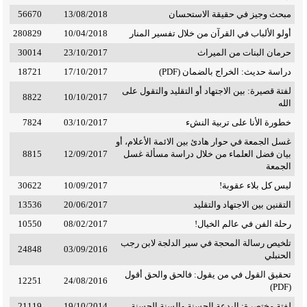
مبحث وجيز في حقيقة الاستحسان
13/08/2018
56670
أولو الألباب في القرآن من خلال تفسير المنار
10/04/2018
280829
حرمان البنات من الميراث
23/10/2017
30014
دراسة حديث: الخراج بالضمان (PDF)
17/10/2017
18721
لفتة قصيرة: بين الاجتهاد أو التقليد والتقول على
8822
10/10/2017
الله
خطورة الأنا على تربية النشء
03/10/2017
7824
غسل الجمعة في حوار هادئ بين الائمة الأعلام، أو
بيان فضل العلماء من خلال دراسة مسألة غسل
12/09/2017
8815
الجمعة
ليس كل بلاء عقوبة!
10/09/2017
30622
التقنين بين الاجتهاد والتقليد
20/06/2017
13536
رحلة الفن في عالم الخيال!
08/02/2017
10550
تلخيص رسالة المحجة في سير الدلجة لابن رجب
24848
03/09/2016
الحنبلي
تحقيق القول في من يقول: فالحق والحق أقول
12251
24/08/2016
(PDF)
لفتة مختصرة: البدعة الحسنة والسنة الحسنة
19/10/2014
21119