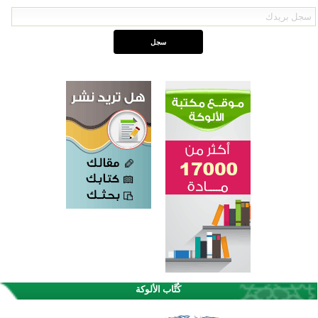
كُتَّاب الألوكة
اختتام الدورة التاسعة لمسابقة حفظ وتلاوة القرآن الكريم في أزناكاييف