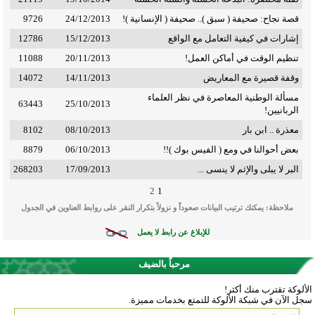
قصة نجاح: صحيفة ( سبق ).. صحيفة ( الإنسانية )!
24/12/2013
9726
إشارات في كيفية التعامل مع الواقع
15/12/2013
12786
تنظيم الوقت في أماكن العمل!
20/11/2013
11088
وقفة قصيرة مع المعاريض
14/11/2013
14072
مسألة الوطنية المعاصرة في نظر العلماء
63443
25/10/2013
الربانيين!
معذرة .. ابن بار
08/10/2013
8102
بعض أحوالنا في ومع ( الفيس بوك )!!
06/10/2013
8879
البر لا يبلى والإثم لا ينسى ...
17/09/2013
268203
2
1
ملاحظة: يمكنك ترتيب البيانات صعوداً و نزولاً بتكرار النقر على روابط العناوين في الجدول
للإبلاغ عن رابط لا يعمل
مرحباً بالضيف
الألوكة تقترب منك أكثر!
سجل الآن في شبكة الألوكة للتمتع بخدمات مميزة.