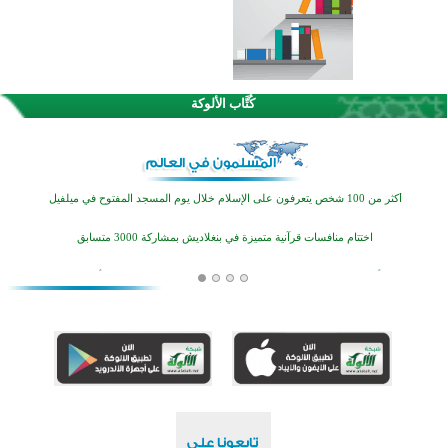
كُتَّاب الألوكة
القرآن والتربية في صدارة البرامج الصيفية للمسلمين في بينزا وساراتوف وموردوفيا هذا العام
اختتام الدورة التاسعة لمسابقة حفظ وتلاوة القرآن الكريم في أزناكاييف
أكثر من 100 شخص يتعرفون على الإسلام خلال يوم المسجد المفتوح في ميلفيل
اختتام منافسات قرآنية متميزة في بنغلاديش بمشاركة 3000 متسابق
أكثر من 400 طالب يشاركون في مسابقة المعلومات الإسلامية بأستراليا
افتتاح تاريخي لأول مسجد في بلييفليا بالجبل الأسود منذ أكثر من قرن
منطقة ريبوفسي تحتفل بميلاد مسجد جديد في أجواء إيمانية مميزة
أكبر مشروع إسلامي في ريف أستراليا يفتتح أبوابه بعد سنوات من العمل والعطاء
القرآن والتربية في صدارة البرامج الصيفية للمسلمين في بينزا وساراتوف وموردوفيا هذا العام