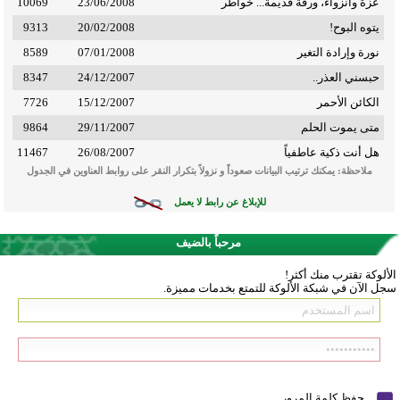
عزة وانزواء، ورقة قديمة... خواطر
23/06/2008
10069
يتوه البوح!
20/02/2008
9313
نورة وإرادة التغير
07/01/2008
8589
حبسني العذر..
24/12/2007
8347
الكائن الأحمر
15/12/2007
7726
متى يموت الحلم
29/11/2007
9864
هل أنت ذكية عاطفياً
26/08/2007
11467
ملاحظة: يمكنك ترتيب البيانات صعوداً و نزولاً بتكرار النقر على روابط العناوين في الجدول
للإبلاغ عن رابط لا يعمل
مرحباً بالضيف
الألوكة تقترب منك أكثر!
سجل الآن في شبكة الألوكة للتمتع بخدمات مميزة.
حفظ كلمة المرور