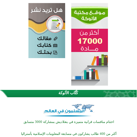
كُتَّاب الألوكة
اختتام الدورة التاسعة لمسابقة حفظ وتلاوة القرآن الكريم في أزناكاييف
تيسليتش تختتم برنامجا تعليميا لتعزيز القيم وبناء الشخصية للشباب المسلمين
اختتام منافسات قرآنية متميزة في بنغلاديش بمشاركة 3000 متسابق
أكثر من 400 طالب يشاركون في مسابقة المعلومات الإسلامية بأستراليا