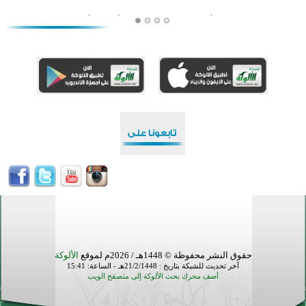
افتتاح تاريخي لأول مسجد في بلييفليا بالجبل الأسود منذ أكثر من قرن
منطقة ريبوفسي تحتفل بميلاد مسجد جديد في أجواء إيمانية مميزة
أكبر مشروع إسلامي في ريف أستراليا يفتتح أبوابه بعد سنوات من العمل والعطاء
القرآن والتربية في صدارة البرامج الصيفية للمسلمين في بينزا وساراتوف وموردوفيا هذا العام
اختتام الدورة التاسعة لمسابقة حفظ وتلاوة القرآن الكريم في أزناكاييف
تيسليتش تختتم برنامجا تعليميا لتعزيز القيم وبناء الشخصية للشباب المسلمين
اختتام منافسات قرآنية متميزة في بنغلاديش بمشاركة 3000 متسابق
أكثر من 400 طالب يشاركون في مسابقة المعلومات الإسلامية بأستراليا
حقوق النشر محفوظة © 1448هـ / 2026م لموقع
الألوكة
آخر تحديث للشبكة بتاريخ : 21/2/1448هـ - الساعة: 15:41
أضف محرك بحث الألوكة إلى متصفح الويب