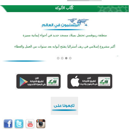
اختتام منافسات قرآنية متميزة في بنغلاديش بمشاركة 3000 متسابق
كُتَّاب الألوكة
أكثر من 400 طالب يشاركون في مسابقة المعلومات الإسلامية بأستراليا
افتتاح تاريخي لأول مسجد في بلييفليا بالجبل الأسود منذ أكثر من قرن
منطقة ريبوفسي تحتفل بميلاد مسجد جديد في أجواء إيمانية مميزة
أكبر مشروع إسلامي في ريف أستراليا يفتتح أبوابه بعد سنوات من العمل والعطاء
القرآن والتربية في صدارة البرامج الصيفية للمسلمين في بينزا وساراتوف وموردوفيا هذا العام
اختتام الدورة التاسعة لمسابقة حفظ وتلاوة القرآن الكريم في أزناكاييف
أكثر من 100 شخص يتعرفون على الإسلام خلال يوم المسجد المفتوح في ميلفيل
اختتام منافسات قرآنية متميزة في بنغلاديش بمشاركة 3000 متسابق