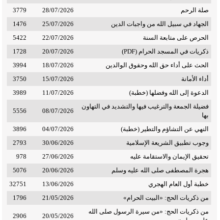
عبد الله نور إلهي، وإجازة في القرآن الكريم من الشيخ
صلة الرحم
28/07/2026
3779
سعدي ياسين عضو رابطة العالم الإسلامي.
الجهاد في سبيل الله من واجبات الدين
25/07/2026
1476
الحرص على متابعة السنة
22/07/2026
5422
•
حفِظ خلال طلبه للعلم العديدَ من المتون العلمية؛ منها:
ذكريات في المسجد الحرام (PDF)
20/07/2026
1728
زاد المستقنع في الفقه، وبلوغ المرام في أحاديث الأحكام،
الحث على أداء حق الله وحقوق الوالدين
18/07/2026
3994
والرحبية في الفرائض، والبيقونية في مصطلح الحديث،
وملحة الإعراب، وألفية ابن مالك في النحو، وغيرها من
أداء الأمانة
15/07/2026
3750
المتون والقصائد.
الدعوة إلى الله وفضلها (خطبة)
11/07/2026
3989
فضيلة الجمعة والترغيب فيها والتشديد في التهاون
5556
08/07/2026
بها
أعماله:
النهي عن التشاؤم والتطير (خطبة)
04/07/2026
3896
عمِل رحمه الله مدرسًا في أول مدرسة نظامية أُنشئت
في البكيرية عام 1367هـ حتى 1373هـ.
وجوب تطبيق الشريعة الإسلامية
30/06/2026
2793
تحقيق الإيمان والاستقامة عليه
27/06/2026
978
عمِل مدرسًا في المعهد العلمي ببريدة منذ افتتاحه عام
هجرة المصطفى صلى الله عليه وسلم
20/06/2026
5076
1373هـ حتى 1385هـ.
خطبة أول العام الهجري
13/06/2026
32751
من ذكريات الحج: «البيت الحرام»
21/05/2026
1796
عمِل إمامًا وخطيبًا ومدرسًا في المسجد الحرام من عام
من ذكريات الحج: «من سيرة الرسول صلى الله
2906
20/05/2026
1385هـ حتى 1429هـ.