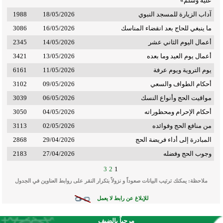
عليه وسلم»
آداب الزيارة للمسجد النبوي
18/05/2026
1988
عمِل رئيسًا للمدرسين والمراقبين في رئاسة الإشراف
ما ينبغي للحاج بعد انقضاء المناسك
16/05/2026
3086
الديني على المسجد الحرام عام 1385هـ، ثم عيِّن نائبًا
أعمال اليوم الثاني عشر
14/05/2026
2345
لرئيس الإشراف الديني على المسجد الحرام للشؤون
أعمال يوم العيد وما بعده
13/05/2026
3421
الدينية عام 1390هـ، ثم عيِّن نائبًا عامًّا لرئيس الإشراف
يوم التروية ويوم عرفة
11/05/2026
6161
الديني على المسجد الحرام عام 1393هـ، واستمرَّ في هذا
أحكام الطواف والسعي
09/05/2026
3102
المنصب بعد التشكيل الجديد للرئاسة عام 1397هـ؛ حيث
مواقيت الحج وأنواع النسك
06/05/2026
3039
أصبح نائبًا للرئيس العام لشؤون الحرمين الشريفين،
أحكام الإحرام ومحظوراته
04/05/2026
3050
واستمرَّ في منصبه هذا حتى عيِّن رئيسًا عامًّا لشؤون
من منافع الحج وفوائده
02/05/2026
3113
المسجد الحرام والمسجد النبوي عام 1411هـ حتى
المبادرة إلى أداء فريضة الحج
29/04/2026
2868
1421هـ.
وجوب الحج وفضله
27/04/2026
2183
عمِل عضوًا في هيئة كبار العلماء بالمملكة العربية
3
2
1
السعودية من عام 1413حتى 1426هـ.
ملاحظة: يمكنك ترتيب البيانات صعوداً و نزولاً بتكرار النقر على روابط العناوين في الجدول
للإبلاغ عن رابط لا يعمل
عمِل عضوًا في المجمع الفقهي برابطة العالم الإسلامي
منذ تأسيسه عام 1398هـ حتى 1433هـ.
مرحباً بالضيف