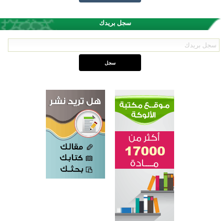
سجل بريدك
القرآن والتربية في صدارة البرامج الصيفية للمسلمين في بينزا وساراتوف وموردوفيا هذا العام
اختتام الدورة التاسعة لمسابقة حفظ وتلاوة القرآن الكريم في أزناكاييف
أكثر من 100 شخص يتعرفون على الإسلام خلال يوم المسجد المفتوح في ميلفيل