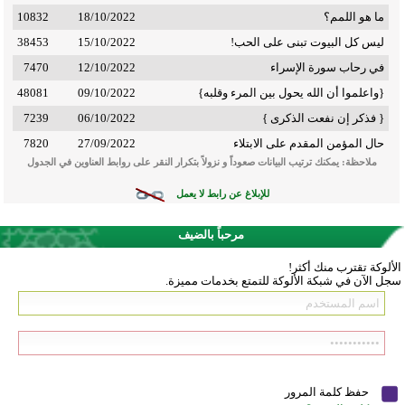
ما هو اللمم؟
18/10/2022
10832
ليس كل البيوت تبنى على الحب!
15/10/2022
38453
في رحاب سورة الإسراء
12/10/2022
7470
{واعلموا أن الله يحول بين المرء وقلبه}
09/10/2022
48081
{ فذكر إن نفعت الذكرى }
06/10/2022
7239
حال المؤمن المقدم على الابتلاء
27/09/2022
7820
ملاحظة: يمكنك ترتيب البيانات صعوداً و نزولاً بتكرار النقر على روابط العناوين في الجدول
للإبلاغ عن رابط لا يعمل
مرحباً بالضيف
الألوكة تقترب منك أكثر!
سجل الآن في شبكة الألوكة للتمتع بخدمات مميزة.
حفظ كلمة المرور