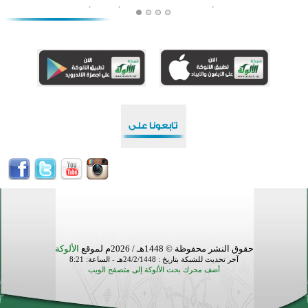
افتتاح تاريخي لأول مسجد في بلييفليا بالجبل الأسود منذ أكثر من قرن
منطقة ريبوفسي تحتفل بميلاد مسجد جديد في أجواء إيمانية مميزة
أكبر مشروع إسلامي في ريف أستراليا يفتتح أبوابه بعد سنوات من العمل والعطاء
القرآن والتربية في صدارة البرامج الصيفية للمسلمين في بينزا وساراتوف وموردوفيا هذا العام
اختتام الدورة التاسعة لمسابقة حفظ وتلاوة القرآن الكريم في أزناكاييف
تيسليتش تختتم برنامجا تعليميا لتعزيز القيم وبناء الشخصية للشباب المسلمين
اختتام منافسات قرآنية متميزة في بنغلاديش بمشاركة 3000 متسابق
أكثر من 400 طالب يشاركون في مسابقة المعلومات الإسلامية بأستراليا
حقوق النشر محفوظة © 1448هـ / 2026م لموقع
الألوكة
آخر تحديث للشبكة بتاريخ : 24/2/1448هـ - الساعة: 8:21
أضف محرك بحث الألوكة إلى متصفح الويب