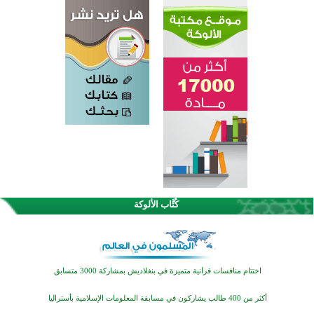
كُتَّاب الألوكة
اختتام الدورة التاسعة لمسابقة حفظ وتلاوة القرآن الكريم في أزناكاييف
تيسليتش تختتم برنامجا تعليميا لتعزيز القيم وبناء الشخصية للشباب المسلمين
اختتام منافسات قرآنية متميزة في بنغلاديش بمشاركة 3000 متسابق
أكثر من 400 طالب يشاركون في مسابقة المعلومات الإسلامية بأستراليا