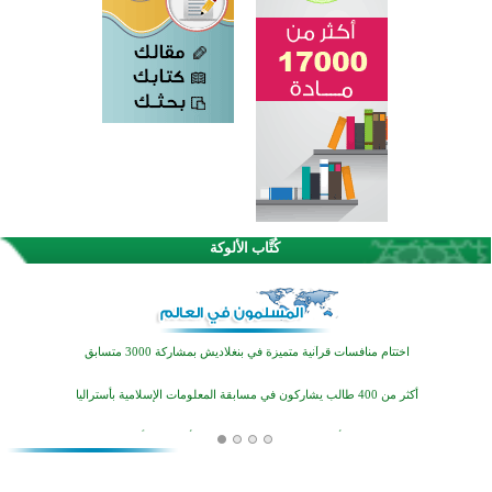
كُتَّاب الألوكة
اختتام الدورة التاسعة لمسابقة حفظ وتلاوة القرآن الكريم في أزناكاييف
تيسليتش تختتم برنامجا تعليميا لتعزيز القيم وبناء الشخصية للشباب المسلمين
اختتام منافسات قرآنية متميزة في بنغلاديش بمشاركة 3000 متسابق
أكثر من 400 طالب يشاركون في مسابقة المعلومات الإسلامية بأستراليا
افتتاح تاريخي لأول مسجد في بلييفليا بالجبل الأسود منذ أكثر من قرن
منطقة ريبوفسي تحتفل بميلاد مسجد جديد في أجواء إيمانية مميزة