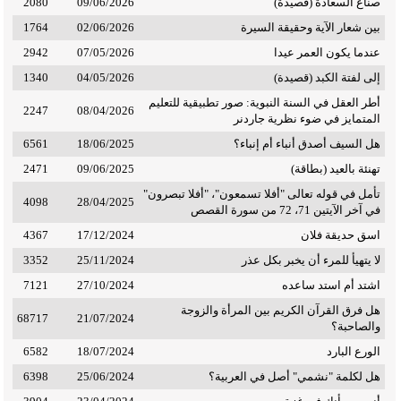
صناع السعادة (قصيدة)
09/06/2026
2080
بين شعار الآية وحقيقة السيرة
02/06/2026
1764
عندما يكون العمر عيدا
07/05/2026
2942
إلى لفتة الكبد (قصيدة)
04/05/2026
1340
أطر العقل في السنة النبوية: صور تطبيقية للتعليم
2247
08/04/2026
المتمايز في ضوء نظرية جاردنر
هل السيف أصدق أنباء أم إنباء؟
18/06/2025
6561
تهنئة بالعيد (بطاقة)
09/06/2025
2471
تأمل في قوله تعالى "أفلا تسمعون"، "أفلا تبصرون"
4098
28/04/2025
في آخر الآيتين 71، 72 من سورة القصص
اسق حديقة فلان
17/12/2024
4367
لا يتهيأ للمرء أن يخبر بكل عذر
25/11/2024
3352
اشتد أم استد ساعده
27/10/2024
7121
هل فرق القرآن الكريم بين المرأة والزوجة
68717
21/07/2024
والصاحبة؟
الورع البارد
18/07/2024
6582
هل لكلمة "نشمي" أصل في العربية؟
25/06/2024
6398