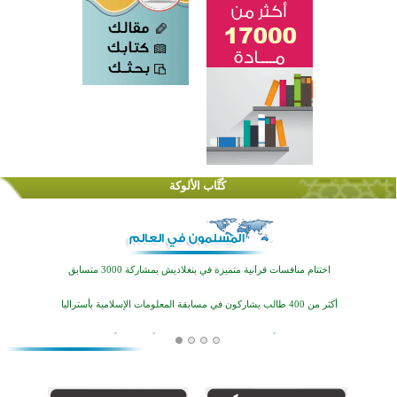
كُتَّاب الألوكة
اختتام الدورة التاسعة لمسابقة حفظ وتلاوة القرآن الكريم في أزناكاييف
تيسليتش تختتم برنامجا تعليميا لتعزيز القيم وبناء الشخصية للشباب المسلمين
اختتام منافسات قرآنية متميزة في بنغلاديش بمشاركة 3000 متسابق
أكثر من 400 طالب يشاركون في مسابقة المعلومات الإسلامية بأستراليا
افتتاح تاريخي لأول مسجد في بلييفليا بالجبل الأسود منذ أكثر من قرن
منطقة ريبوفسي تحتفل بميلاد مسجد جديد في أجواء إيمانية مميزة