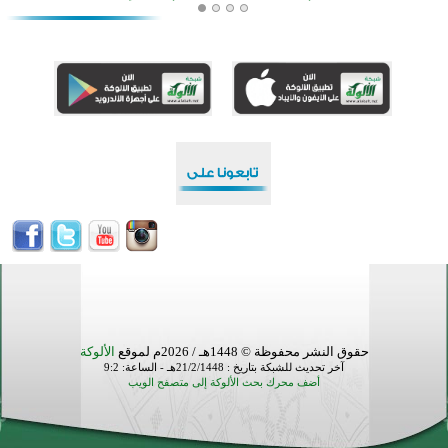
افتتاح تاريخي لأول مسجد في بلييفليا بالجبل الأسود منذ أكثر من قرن
منطقة ريبوفسي تحتفل بميلاد مسجد جديد في أجواء إيمانية مميزة
أكبر مشروع إسلامي في ريف أستراليا يفتتح أبوابه بعد سنوات من العمل والعطاء
القرآن والتربية في صدارة البرامج الصيفية للمسلمين في بينزا وساراتوف وموردوفيا هذا العام
اختتام الدورة التاسعة لمسابقة حفظ وتلاوة القرآن الكريم في أزناكاييف
تيسليتش تختتم برنامجا تعليميا لتعزيز القيم وبناء الشخصية للشباب المسلمين
اختتام منافسات قرآنية متميزة في بنغلاديش بمشاركة 3000 متسابق
أكثر من 400 طالب يشاركون في مسابقة المعلومات الإسلامية بأستراليا
حقوق النشر محفوظة © 1448هـ / 2026م لموقع
الألوكة
آخر تحديث للشبكة بتاريخ : 21/2/1448هـ - الساعة: 9:2
أضف محرك بحث الألوكة إلى متصفح الويب