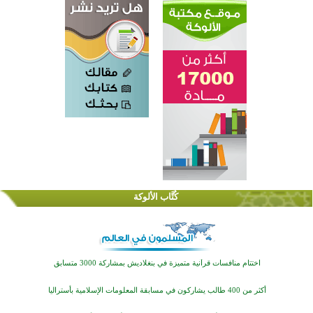
كُتَّاب الألوكة
اختتام الدورة التاسعة لمسابقة حفظ وتلاوة القرآن الكريم في أزناكاييف
تيسليتش تختتم برنامجا تعليميا لتعزيز القيم وبناء الشخصية للشباب المسلمين
اختتام منافسات قرآنية متميزة في بنغلاديش بمشاركة 3000 متسابق
أكثر من 400 طالب يشاركون في مسابقة المعلومات الإسلامية بأستراليا