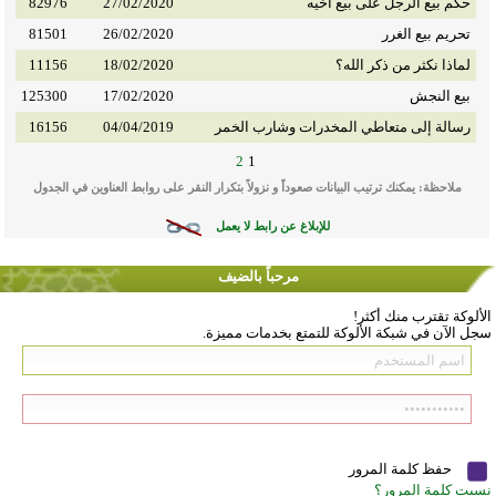
حكم بيع الرجل على بيع أخيه
27/02/2020
82976
تحريم بيع الغرر
26/02/2020
81501
لماذا نكثر من ذكر الله؟
18/02/2020
11156
بيع النجش
17/02/2020
125300
رسالة إلى متعاطي المخدرات وشارب الخمر
04/04/2019
16156
2
1
ملاحظة: يمكنك ترتيب البيانات صعوداً و نزولاً بتكرار النقر على روابط العناوين في الجدول
للإبلاغ عن رابط لا يعمل
مرحباً بالضيف
الألوكة تقترب منك أكثر!
سجل الآن في شبكة الألوكة للتمتع بخدمات مميزة.
حفظ كلمة المرور
نسيت كلمة المرور؟