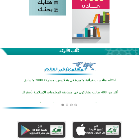
كُتَّاب الألوكة
اختتام الدورة التاسعة لمسابقة حفظ وتلاوة القرآن الكريم في أزناكاييف
تيسليتش تختتم برنامجا تعليميا لتعزيز القيم وبناء الشخصية للشباب المسلمين
اختتام منافسات قرآنية متميزة في بنغلاديش بمشاركة 3000 متسابق
أكثر من 400 طالب يشاركون في مسابقة المعلومات الإسلامية بأستراليا
افتتاح تاريخي لأول مسجد في بلييفليا بالجبل الأسود منذ أكثر من قرن
منطقة ريبوفسي تحتفل بميلاد مسجد جديد في أجواء إيمانية مميزة
أكبر مشروع إسلامي في ريف أستراليا يفتتح أبوابه بعد سنوات من العمل والعطاء